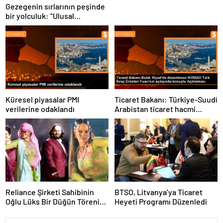
Gezegenin sırlarının peşinde
bir yolculuk: “Ulusal
Antarktika Bilim Seferleri”
Küresel piyasalar PMI
Ticaret Bakanı: Türkiye-Suudi
verilerine odaklandı
Arabistan ticaret hacmi
artacak
Reliance Şirketi Sahibinin
BTSO, Litvanya’ya Ticaret
Oğlu Lüks Bir Düğün Töreni
Heyeti Programı Düzenledi
Düzenledi