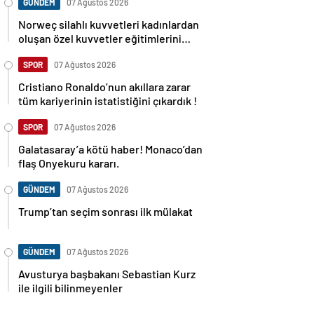
GÜNDEM
07 Ağustos 2026
Norweç silahlı kuvvetleri kadınlardan
oluşan özel kuvvetler eğitimlerini
başlattı.
SPOR
07 Ağustos 2026
Cristiano Ronaldo’nun akıllara zarar
tüm kariyerinin istatistiğini çıkardık !
SPOR
07 Ağustos 2026
Galatasaray’a kötü haber! Monaco’dan
flaş Onyekuru kararı.
GÜNDEM
07 Ağustos 2026
Trump’tan seçim sonrası ilk mülakat
GÜNDEM
07 Ağustos 2026
Avusturya başbakanı Sebastian Kurz
ile ilgili bilinmeyenler