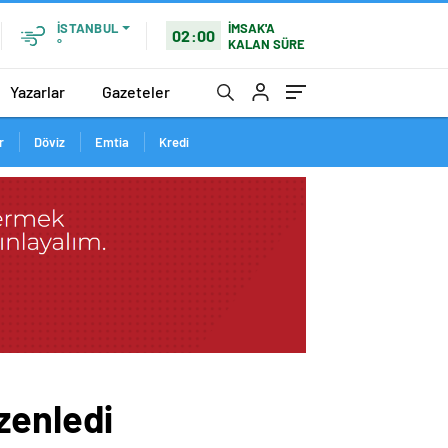
İMSAK'A
İSTANBUL
02:00
KALAN SÜRE
°
Yazarlar
Gazeteler
r
Döviz
Emtia
Kredi
zenledi