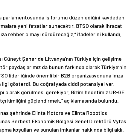
nya parlamentosunda iş forumu düzenlediğini kaydeden
rmalara yeni fırsatlar sunacaktır. BTSO olarak ihracat
a rehber olmayı sürdüreceğiz.” ifadelerini kullandı.
 Cüneyt Şener de Litvanya’nın Türkiye için gelişime
ktör paydaşlarımız da bunun farkında olarak Türkiye’nin
BTSO liderliğinde önemli bir B2B organizasyonuna imza
n ilgi gösterdi. Bu coğrafyada ciddi potansiyel var.
 kapı olarak görülmesi gerekiyor. Bizim hedefimiz UR-GE
atçı kimliğini güçlendirmek.” açıklamasında bulundu.
as şehrinde Elinta Motors ve Elinta Robotics
 Kaunas Serbest Ekonomik Bölgesi Genel Direktörü Vytas
pma koşulları ve sunulan imkanlar hakkında bilgi aldı.