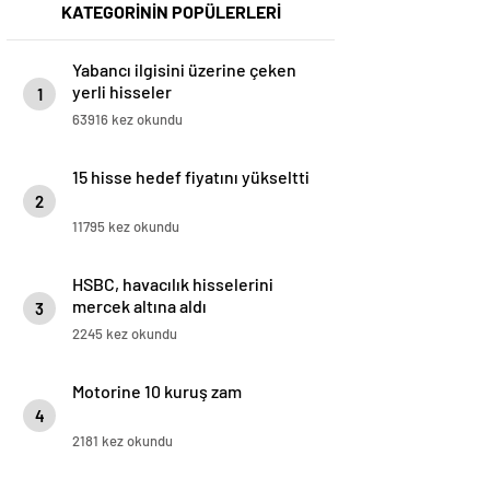
KATEGORİNİN POPÜLERLERİ
Yabancı ilgisini üzerine çeken
yerli hisseler
1
63916 kez okundu
15 hisse hedef fiyatını yükseltti
2
11795 kez okundu
HSBC, havacılık hisselerini
mercek altına aldı
3
2245 kez okundu
Motorine 10 kuruş zam
4
2181 kez okundu