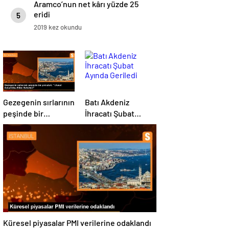
Aramco’nun net kârı yüzde 25
eridi
5
2019 kez okundu
Gezegenin sırlarının
Batı Akdeniz
peşinde bir
İhracatı Şubat
yolculuk: “Ulusal
Ayında Geriledi
Antarktika Bilim
Seferleri”
Küresel piyasalar PMI verilerine odaklandı