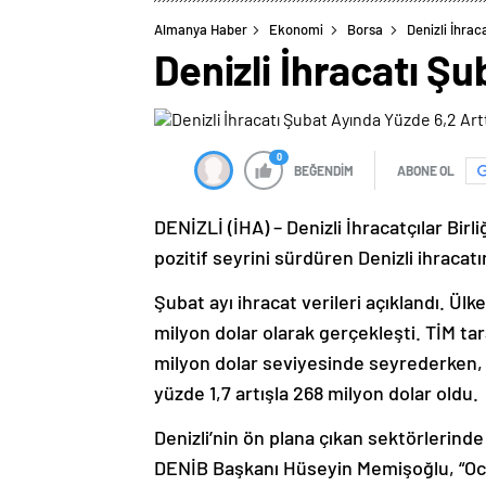
Almanya Haber
Ekonomi
Borsa
Denizli İhrac
Denizli İhracatı Ş
0
BEĞENDİM
ABONE OL
DENİZLİ (İHA) – Denizli İhracatçılar Bi
pozitif seyrini sürdüren Denizli ihracatı
Şubat ayı ihracat verileri açıklandı. Ülk
milyon dolar olarak gerçekleşti. TİM tar
milyon dolar seviyesinde seyrederken, De
yüzde 1,7 artışla 268 milyon dolar oldu.
Denizli’nin ön plana çıkan sektörlerin
DENİB Başkanı Hüseyin Memişoğlu, “Oca