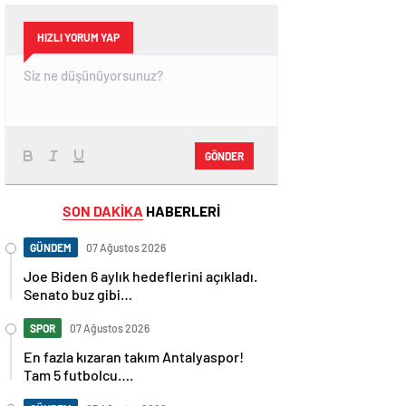
HIZLI YORUM YAP
GÖNDER
SON DAKİKA
HABERLERİ
GÜNDEM
07 Ağustos 2026
Joe Biden 6 aylık hedeflerini açıkladı.
Senato buz gibi…
SPOR
07 Ağustos 2026
En fazla kızaran takım Antalyaspor!
Tam 5 futbolcu….