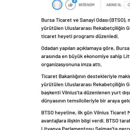
0
BEĞENDİM
ABONE OL
Bursa Ticaret ve Sanayi Odası (BTSO), 
yürütülen Uluslararası Rekabetçiliğin G
ticaret heyeti programı düzenledi.
Odadan yapılan açıklamaya göre, Bursa i
arasında en büyük ekonomiye sahip Litva
organizasyonuna imza attı.
Ticaret Bakanlığının destekleriyle mak
yürütülen Uluslararası Rekabetçiliğin G
başkenti Vilnius’ta düzenlenen yurt dışı
dünyasının temsilcileriyle bir araya geld
BTSO heyetine, ilk gün Vilnius Ticaret
avantajlara ilişkin bilgi verdi. BTSO ta
Litvanya Parlamentosu Seimas’ta gerçek