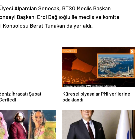
yesi Alparslan Şenocak, BTSO Meclis Başkan
onseyi Başkanı Erol Dağlıoğlu ile meclis ve komite
ri Konsolosu Berat Tunakan da yer aldı.
deniz İhracatı Şubat
Küresel piyasalar PMI verilerine
Geriledi
odaklandı