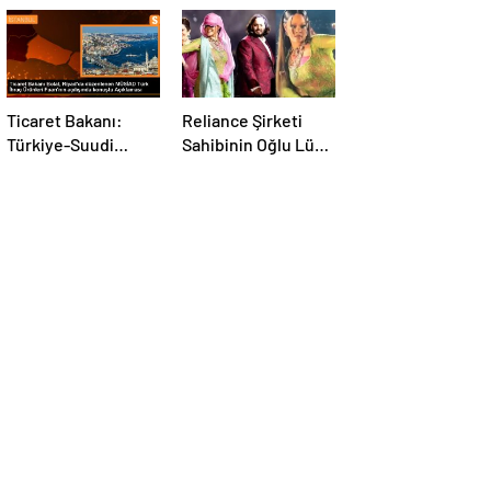
Ticaret Bakanı:
Reliance Şirketi
Türkiye-Suudi
Sahibinin Oğlu Lüks
Arabistan ticaret
Bir Düğün Töreni
hacmi artacak
Düzenledi