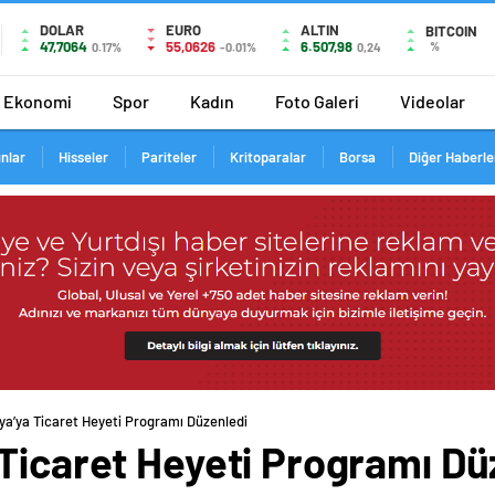
DOLAR
EURO
ALTIN
BITCOIN
47,7064
55,0626
6.507,98
%
0.17%
-0.01%
0,24
Ekonomi
Spor
Kadın
Foto Galeri
Videolar
ınlar
Hisseler
Pariteler
Kritoparalar
Borsa
Diğer Haberle
ya’ya Ticaret Heyeti Programı Düzenledi
 Ticaret Heyeti Programı Dü