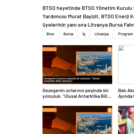
BTSO heyetinde BTSO Yönetim Kurulu Ü
Yardımcısı Murat Bayizit, BTSO Enerji K
üyelerinin yanı sıra Litvanya Bursa Fah
Btso
Bursa
İş
Litvanya
Program
Gezegenin sırlarının peşinde bir
Batı Ak
yolculuk: “Ulusal Antarktika Bilim
Ayında 
Seferleri”