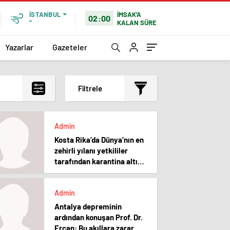
İMSAK'A
İSTANBUL
02:00
KALAN SÜRE
°
Yazarlar
Gazeteler
Filtrele
En çok okunanlar
Admin
En az okunanlar
Kosta Rika’da Dünya’nın en
Yorum Sayısına Göre
zehirli yılanı yetkililer
En yeniler
tarafından karantina altına
alındı
En eskiler
Admin
Antalya depreminin
ardından konuşan Prof. Dr.
Ercan: Bu akıllara zarar