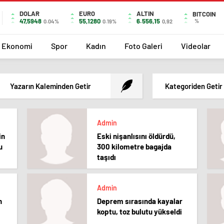
DOLAR
EURO
ALTIN
BITCOIN
47,5948
55,1280
6.556,15
%
0.04%
0.19%
0,92
Ekonomi
Spor
Kadın
Foto Galeri
Videolar
Yazarın Kaleminden Getir
Kategoriden Getir
Admin
in
Eski nişanlısını öldürdü,
u
300 kilometre bagajda
taşıdı
Admin
n
Deprem sırasında kayalar
koptu, toz bulutu yükseldi