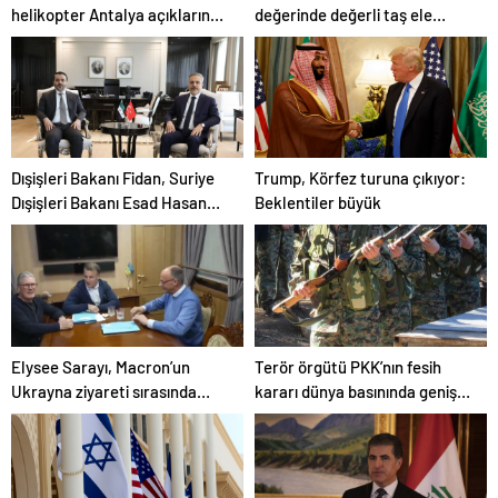
helikopter Antalya açıklarında
değerinde değerli taş ele
acil iniş yaptı
geçirildi
Dışişleri Bakanı Fidan, Suriye
Trump, Körfez turuna çıkıyor:
Dışişleri Bakanı Esad Hasan
Beklentiler büyük
Şeybani ile görüştü
Elysee Sarayı, Macron’un
Terör örgütü PKK’nın fesih
Ukrayna ziyareti sırasında
kararı dünya basınında geniş
trende uyuşturucu kullandığı
yer buldu
iddiasını yalanladı