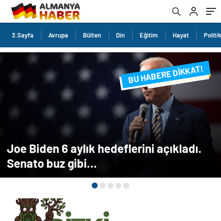
3.Sayfa
Avrupa
Bülten
Din
Eğitim
Hayat
Politi
BU HABERE DİKKAT!
FLAŞ FLAŞ...
SON DAKİKA
Joe Biden 6 aylık hedeflerini açıkladı.
Senato buz gibi…