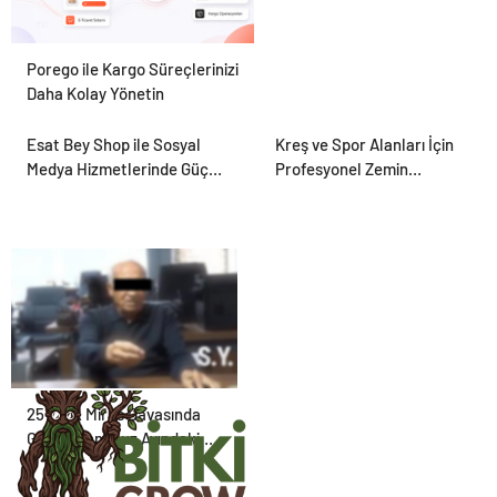
Porego ile Kargo Süreçlerinizi
Daha Kolay Yönetin
Esat Bey Shop ile Sosyal
Kreş ve Spor Alanları İçin
Medya Hizmetlerinde Güçlü
Profesyonel Zemin
Panel Deneyimi
Çözümleri
25 Yıllık Miras Davasında
Gözler Temmuz Ayındaki
Karar Duruşmasına Çevrildi