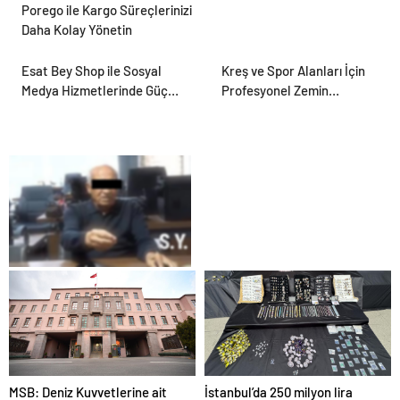
Porego ile Kargo Süreçlerinizi
Daha Kolay Yönetin
Esat Bey Shop ile Sosyal
Kreş ve Spor Alanları İçin
Medya Hizmetlerinde Güçlü
Profesyonel Zemin
Panel Deneyimi
Çözümleri
25 Yıllık Miras Davasında
Gözler Temmuz Ayındaki
Karar Duruşmasına Çevrildi
MSB: Deniz Kuvvetlerine ait
İstanbul’da 250 milyon lira