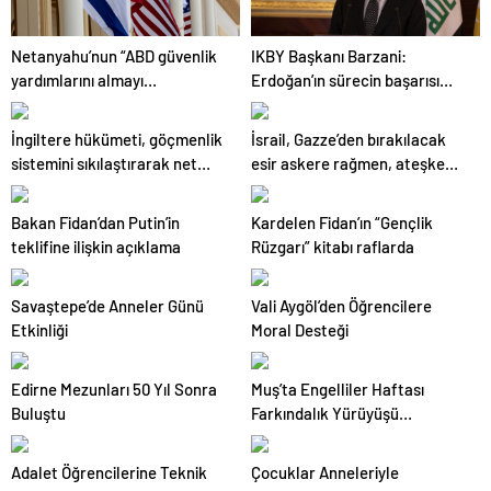
Netanyahu’nun “ABD güvenlik
IKBY Başkanı Barzani:
yardımlarını almayı
Erdoğan’ın sürecin başarısı
durdurmak zorunda
için ortaya koyduğu çabayı
kalabileceklerini” söylediği
takdirle karşılıyoruz
İngiltere hükümeti, göçmenlik
İsrail, Gazze’den bırakılacak
iddiası
sistemini sıkılaştırarak net
esir askere rağmen, ateşkes
göçü azaltmayı planlıyor
veya esir takası vadetmediğini
savundu
Bakan Fidan’dan Putin’in
Kardelen Fidan’ın “Gençlik
teklifine ilişkin açıklama
Rüzgarı” kitabı raflarda
Savaştepe’de Anneler Günü
Vali Aygöl’den Öğrencilere
Etkinliği
Moral Desteği
Edirne Mezunları 50 Yıl Sonra
Muş’ta Engelliler Haftası
Buluştu
Farkındalık Yürüyüşü
Düzenlendi
Adalet Öğrencilerine Teknik
Çocuklar Anneleriyle