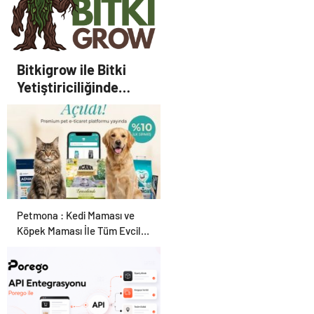
Bitkigrow ile Bitki
Yetiştiriciliğinde
Doğru Ekipman ve
Ürün Seçimi
Petmona : Kedi Maması ve
Köpek Maması İle Tüm Evcil
Hayvan Ürünleri