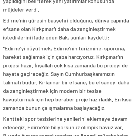
yapıldığını belirterek yeni yatırımlar konusunda
müjdeler verdi.
Edirne’nin güreşin başşehri olduğunu, dünya çapında
efsane olan Kırkpınar’ı daha da zenginleştirmek
istediklerini ifade eden Bak, şunları kaydetti:
“Edirne’yi büyütmek, Edirne’nin turizmine, sporuna,
hareket sağlamak için çaba harcıyoruz. Kırkpınar’ın
projesi hazır. İnşallah çok kısa zamanda bu projeyi de
hayata geçireceğiz. Sayın Cumhurbaşkanımızın
talimatı budur. Kırkpınar bir efsane, bu efsaneyi daha
da zenginleştirmek için modern bir tesise
kavuşturmak için hep beraber proje hazırladık. En kısa
zamanda bunun çalışmalarına başlayacağız.
Kentteki spor tesislerine yenilerini eklemeye devam
edeceğiz. Edirne’de biliyorsunuz olimpik havuz var.
Burada Avrupa şampiyonaları ve önemli müsabakalar