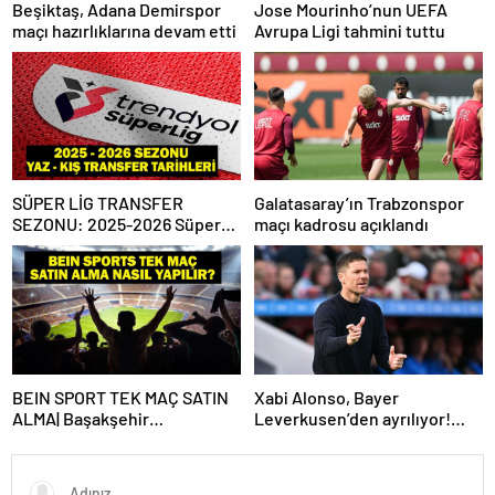
Beşiktaş, Adana Demirspor
Jose Mourinho’nun UEFA
maçı hazırlıklarına devam etti
Avrupa Ligi tahmini tuttu
SÜPER LİG TRANSFER
Galatasaray’ın Trabzonspor
SEZONU: 2025-2026 Süper
maçı kadrosu açıklandı
Lig Yaz Transfer Sezonu Ne
Zaman Başlayacak? Kış
Transfer Sezonu Ne Zaman
Başlayacak? TFF Açıkladı!
BEIN SPORT TEK MAÇ SATIN
Xabi Alonso, Bayer
ALMA| Başakşehir
Leverkusen’den ayrılıyor!
Fenerbahçe maçı beIN Sports
Real Madrid…
tek maç satın alma nasıl
yapılır?