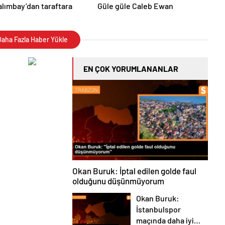
alımbay’dan taraftara
Güle güle Caleb Ewan
aha Fazla Haber Yükle
EN ÇOK YORUMLANANLAR
Okan Buruk: İptal edilen golde faul
olduğunu düşünmüyorum
Okan Buruk:
İstanbulspor
maçında daha iyi