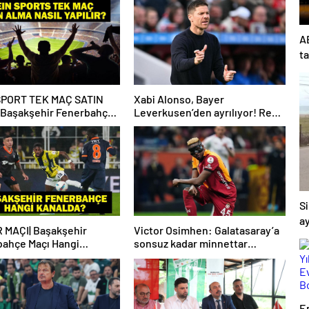
Başlayacak? Kış Transfer
Sezonu Ne Zaman Başlayacak?
TFF Açıkladı!
AB
ta
SPORT TEK MAÇ SATIN
Xabi Alonso, Bayer
 Başakşehir Fenerbahçe
Leverkusen’den ayrılıyor! Real
eIN Sports tek maç satın
Madrid…
sıl yapılır?
Si
ay
 MAÇI| Başakşehir
Victor Osimhen: Galatasaray’a
ahçe Maçı Hangi
sonsuz kadar minnettar
a? Başakşehir
kalacağım
ahçe Maçı Saat Kaçta?
şehir Fenerbahçe Maç
su!
E