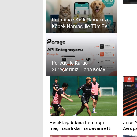
Kar
Çevr
Petmona : Kedi Maması ve
Köpek Maması İle Tüm Evcil
Hayvan Ürünleri
Porego ile Kargo
Süreçlerinizi Daha Kolay
Yönetin
Beşiktaş, Adana Demirspor
Jose 
maçı hazırlıklarına devam etti
Avrupa