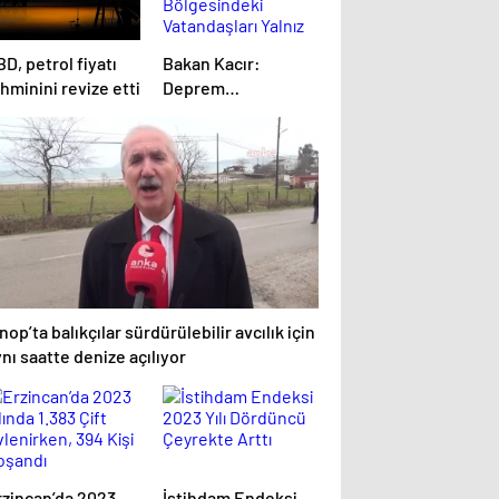
D, petrol fiyatı
Bakan Kacır:
hminini revize etti
Deprem
Bölgesindeki
Vatandaşları Yalnız
Bırakmayacağız
nop’ta balıkçılar sürdürülebilir avcılık için
nı saatte denize açılıyor
rzincan’da 2023
İstihdam Endeksi