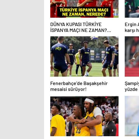
DÜNYA KUPASI TÜRKİYE
Ergin 
İSPANYA MAÇI NE ZAMAN?
karşı 
Türkiye İspanya Milli Maç
Nerede Oynanacak? Milli Takım
Dünya Kupası Maç Takvimi
Fenerbahçe’de Başakşehir
Şampiy
mesaisi sürüyor!
yüzde