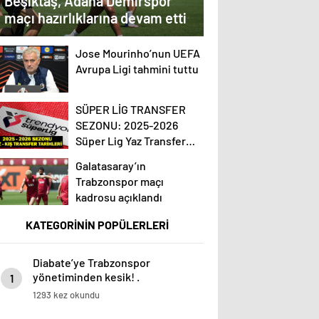
Beşiktaş, Adana Demirspor
maçı hazırlıklarına devam etti
Jose Mourinho’nun UEFA
Avrupa Ligi tahmini tuttu
SÜPER LİG TRANSFER
SEZONU: 2025-2026
Süper Lig Yaz Transfer
Sezonu Ne Zaman
Galatasaray’ın
Başlayacak? Kış Transfer
Trabzonspor maçı
Sezonu Ne Zaman
kadrosu açıklandı
Başlayacak? TFF Açıkladı!
KATEGORİNİN POPÜLERLERİ
Diabate’ye Trabzonspor
yönetiminden kesik! .
1
1293 kez okundu