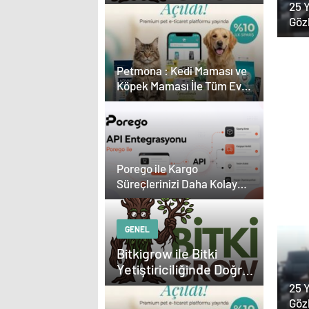
Ekipman ve Ürün
25 Y
Seçimi
Göz
Kar
Çevr
Petmona : Kedi Maması ve
Köpek Maması İle Tüm Evcil
Hayvan Ürünleri
Esat
Porego ile Kargo
Kreş
Med
Süreçlerinizi Daha Kolay
Pro
Güç
Yönetin
Çöz
GENEL
Bitkigrow ile Bitki
Yetiştiriciliğinde Doğru
Ekipman ve Ürün
25 Y
Seçimi
Göz