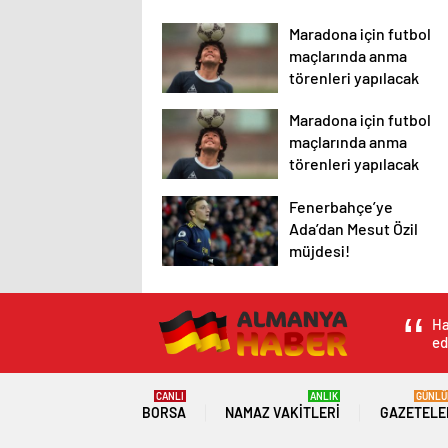
Maradona için futbol
maçlarında anma
törenleri yapılacak
Maradona için futbol
maçlarında anma
törenleri yapılacak
Fenerbahçe’ye
Ada’dan Mesut Özil
müjdesi!
Ha
ed
CANLI
ANLIK
GÜNLÜ
BORSA
NAMAZ VAKITLERI
GAZETELE