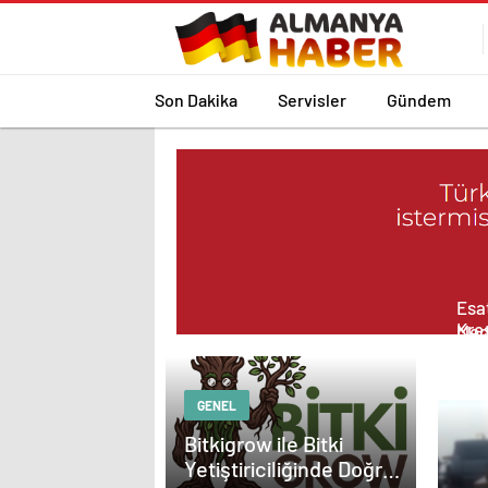
Son Dakika
Servisler
Gündem
Esat
Kreş
Med
Pro
Güç
Çöz
GENEL
Bitkigrow ile Bitki
Yetiştiriciliğinde Doğru