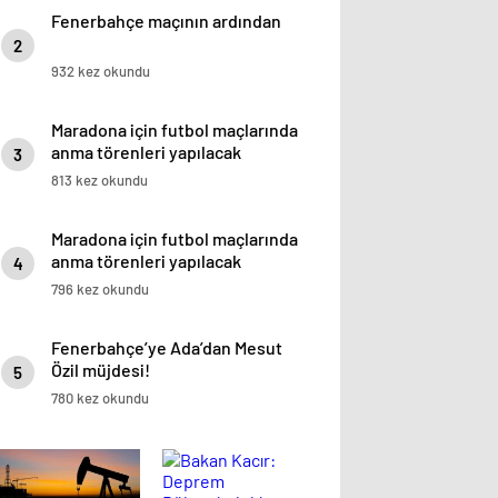
Fenerbahçe maçının ardından
2
932 kez okundu
Maradona için futbol maçlarında
anma törenleri yapılacak
3
813 kez okundu
Maradona için futbol maçlarında
anma törenleri yapılacak
4
796 kez okundu
Fenerbahçe’ye Ada’dan Mesut
Özil müjdesi!
5
780 kez okundu