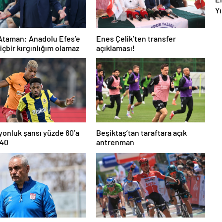
Yı
Ev
B
Ataman: Anadolu Efes’e
Enes Çelik’ten transfer
hiçbir kırgınlığım olamaz
açıklaması!
onluk şansı yüzde 60’a
Beşiktaş’tan taraftara açık
 40
antrenman