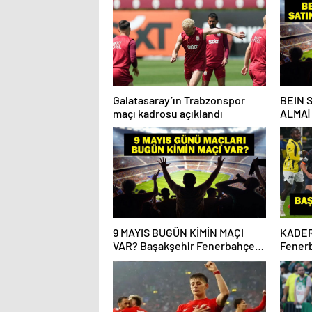
Galatasaray’ın Trabzonspor
BEIN 
maçı kadrosu açıklandı
ALMA|
maçı b
alma na
9 MAYIS BUGÜN KİMİN MAÇI
KADER
VAR? Başakşehir Fenerbahçe
Fenerb
Hangi Kanalda, Saat Kaçta? 9
Kanald
Mayıs Günün Maçları
Fenerb
Başak
Kadro