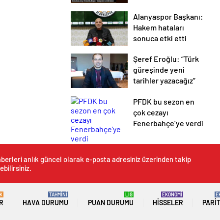
olmamız
Alanyaspor Başkanı:
gerekiyordu
Hakem hataları
sonuca etki etti
Şeref Eroğlu: “Türk
güreşinde yeni
tarihler yazacağız”
PFDK bu sezon en
çok cezayı
Fenerbahçe’ye verdi
berleri anlık güncel olarak e-posta adresiniz üzerinden takip
ebilirsiniz.
K
TAHMİNİ
LİG
EKONOMİ
E
R
HAVA DURUMU
PUAN DURUMU
HISSELER
PARI