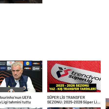
ar Duruşmasına
ildi
Mourinho’nun UEFA
SÜPER LİG TRANSFER
 Ligi tahmini tuttu
SEZONU: 2025-2026 Süper Lig
Yaz Transfer Sezonu Ne Zaman