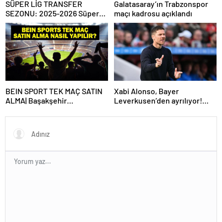
SÜPER LİG TRANSFER
Galatasaray’ın Trabzonspor
SEZONU: 2025-2026 Süper
maçı kadrosu açıklandı
Lig Yaz Transfer Sezonu Ne
Zaman Başlayacak? Kış
Transfer Sezonu Ne Zaman
Başlayacak? TFF Açıkladı!
BEIN SPORT TEK MAÇ SATIN
Xabi Alonso, Bayer
ALMA| Başakşehir
Leverkusen’den ayrılıyor!
Fenerbahçe maçı beIN Sports
Real Madrid…
tek maç satın alma nasıl
yapılır?