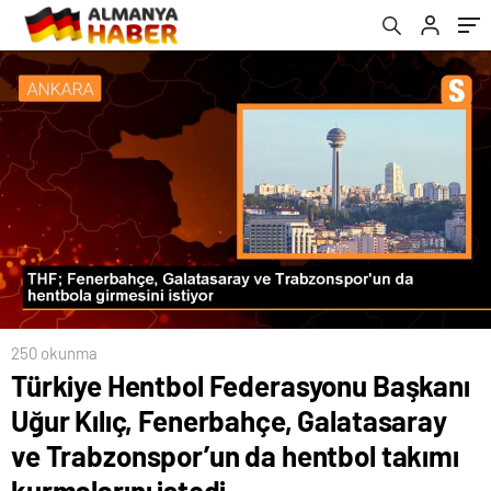
Trabzonspor’un da hentbol takımı
hazırladıkça sıralı şampiyonluklar en büyük
kurmalarını istedi
hedefimiz
250 okunma
Türkiye Hentbol Federasyonu Başkanı
Uğur Kılıç, Fenerbahçe, Galatasaray
ve Trabzonspor’un da hentbol takımı
kurmalarını istedi