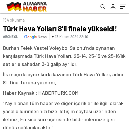
154 okunma
Türk Hava Yolları 8’li finale yükseldi!
13 Kasım 2024 22:10
ABONE OL
News
Burhan Felek Vestel Voleybol Salonu’nda oynanan
karşılaşmada Türk Hava Yolları, 25-14, 25-15 ve 25-16’lık
setlerle sahadan 3-0 galip ayrıldı.
İlk maçı da aynı skorla kazanan Türk Hava Yolları, adını
8’li final turuna yazdırdı.
Haber Kaynak : HABERTURK.COM
“Yayınlanan tüm haber ve diğer içerikler ile ilgili olarak
yasal bildirimlerinizi bize iletişim sayfası üzerinden
iletiniz. En kısa süre içerisinde bildirimlerinize geri
dönüş sağlanılacaktır.”