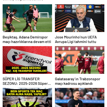
Beşiktaş, Adana Demirspor
Jose Mourinho’nun UEFA
maçı hazırlıklarına devam etti
Avrupa Ligi tahmini tuttu
SÜPER LİG TRANSFER
Galatasaray’ın Trabzonspor
SEZONU: 2025-2026 Süper
maçı kadrosu açıklandı
Lig Yaz Transfer Sezonu Ne
Zaman Başlayacak? Kış
Transfer Sezonu Ne Zaman
Başlayacak? TFF Açıkladı!