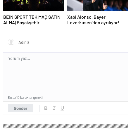
BEIN SPORT TEK MAÇ SATIN
Xabi Alonso, Bayer
ALMA| Başakşehir
Leverkusen’den ayrılıyor!
Fenerbahçe maçı beIN Sports
Real Madrid…
tek maç satın alma nasıl
yapılır?
En az 10 karakter gerekli
Gönder