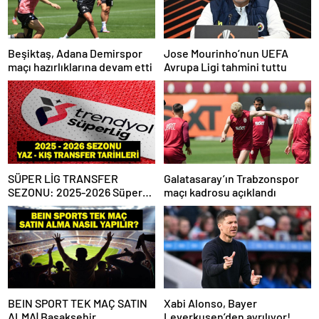
Beşiktaş, Adana Demirspor
Jose Mourinho’nun UEFA
maçı hazırlıklarına devam etti
Avrupa Ligi tahmini tuttu
SÜPER LİG TRANSFER
Galatasaray’ın Trabzonspor
SEZONU: 2025-2026 Süper
maçı kadrosu açıklandı
Lig Yaz Transfer Sezonu Ne
Zaman Başlayacak? Kış
Transfer Sezonu Ne Zaman
Başlayacak? TFF Açıkladı!
BEIN SPORT TEK MAÇ SATIN
Xabi Alonso, Bayer
ALMA| Başakşehir
Leverkusen’den ayrılıyor!