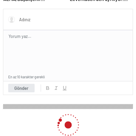
Fenerbahçe maçı beIN Sports
Real Madrid…
tek maç satın alma nasıl
yapılır?
En az 10 karakter gerekli
Gönder