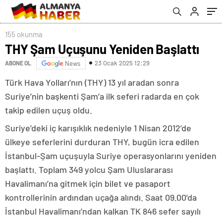
155 okunma
THY Şam Uçuşunu Yeniden Başlattı
23 Ocak 2025 12:29
ABONE OL
News
Türk Hava Yolları’nın (THY) 13 yıl aradan sonra
Suriye’nin başkenti Şam’a ilk seferi radarda en çok
takip edilen uçuş oldu.
Suriye’deki iç karışıklık nedeniyle 1 Nisan 2012’de
ülkeye seferlerini durduran THY, bugün icra edilen
İstanbul-Şam uçuşuyla Suriye operasyonlarını yeniden
başlattı. Toplam 349 yolcu Şam Uluslararası
Havalimanı’na gitmek için bilet ve pasaport
kontrollerinin ardından uçağa alındı. Saat 09.00’da
İstanbul Havalimanı’ndan kalkan TK 846 sefer sayılı