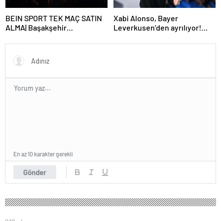
BEIN SPORT TEK MAÇ SATIN
Xabi Alonso, Bayer
ALMA| Başakşehir
Leverkusen’den ayrılıyor!
Fenerbahçe maçı beIN Sports
Real Madrid…
tek maç satın alma nasıl
yapılır?
En az 10 karakter gerekli
Gönder