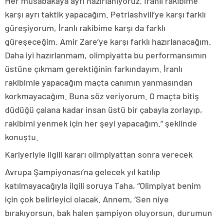
Her müsabakaya ayrı hazırlanıyoruz. İranlı rakibime
karşı ayrı taktik yapacağım. Petriashvili’ye karşı farklı
güreşiyorum, İranlı rakibime karşı da farklı
güreşeceğim. Amir Zare’ye karşı farklı hazırlanacağım.
Daha iyi hazırlanmam, olimpiyatta bu performansımın
üstüne çıkmam gerektiğinin farkındayım. İranlı
rakibimle yapacağım maçta canımın yanmasından
korkmayacağım. Buna söz veriyorum. O maçta bitiş
düdüğü çalana kadar insan üstü bir çabayla zorlayıp,
rakibimi yenmek için her şeyi yapacağım.” şeklinde
konuştu.
Kariyeriyle ilgili kararı olimpiyattan sonra verecek
Avrupa Şampiyonası’na gelecek yıl katılıp
katılmayacağıyla ilgili soruya Taha, “Olimpiyat benim
için çok belirleyici olacak. Annem, ‘Sen niye
bırakıyorsun, bak halen şampiyon oluyorsun, durumun