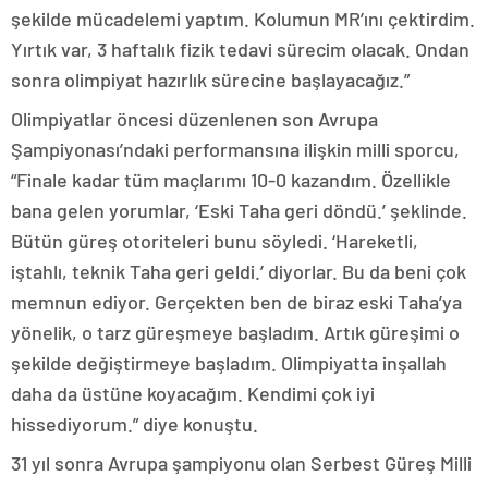
şekilde mücadelemi yaptım. Kolumun MR’ını çektirdim.
Yırtık var, 3 haftalık fizik tedavi sürecim olacak. Ondan
sonra olimpiyat hazırlık sürecine başlayacağız.”
Olimpiyatlar öncesi düzenlenen son Avrupa
Şampiyonası’ndaki performansına ilişkin milli sporcu,
“Finale kadar tüm maçlarımı 10-0 kazandım. Özellikle
bana gelen yorumlar, ‘Eski Taha geri döndü.’ şeklinde.
Bütün güreş otoriteleri bunu söyledi. ‘Hareketli,
iştahlı, teknik Taha geri geldi.’ diyorlar. Bu da beni çok
memnun ediyor. Gerçekten ben de biraz eski Taha’ya
yönelik, o tarz güreşmeye başladım. Artık güreşimi o
şekilde değiştirmeye başladım. Olimpiyatta inşallah
daha da üstüne koyacağım. Kendimi çok iyi
hissediyorum.” diye konuştu.
31 yıl sonra Avrupa şampiyonu olan Serbest Güreş Milli