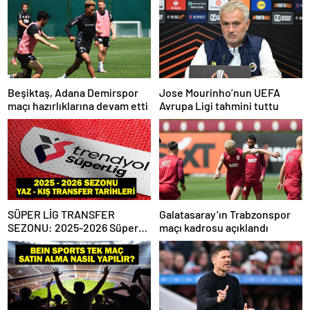
Beşiktaş, Adana Demirspor
Jose Mourinho’nun UEFA
maçı hazırlıklarına devam etti
Avrupa Ligi tahmini tuttu
SÜPER LİG TRANSFER
Galatasaray’ın Trabzonspor
SEZONU: 2025-2026 Süper
maçı kadrosu açıklandı
Lig Yaz Transfer Sezonu Ne
Zaman Başlayacak? Kış
Transfer Sezonu Ne Zaman
Başlayacak? TFF Açıkladı!