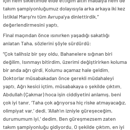
için hem sıkletimde elde ettiğim altın madalya hem de
takım şampiyonluğumuz dolayısıyla arka arkaya iki kez
İstiklal Marşı’nı tüm Avrupa’ya dinlettirdik.”
değerlendirmesini yaptı.
Final maçından önce ısınırken yaşadığı sakatlığı
anlatan Taha, sözlerini şöyle sürdürdü:
“Çok talihsiz bir şey oldu. Bahanelere sığınan biri
değilim. Isınmayı bitirdim, üzerimi değiştirirken koluma
bir anda ağrı girdi. Kolumu açamaz hale geldim.
Doktorlar müsabakadan önce gerekli müdahaleyi
yaptı. Ağrı kesici içtim, müsabakaya o şekilde çıktım.
Abdullah (Çakmar) hoca işin ciddiyetini anlamış, beni
çok iyi tanır. ‘Taha çok ağrıyorsa hiç riske atmayacağız,
olimpiyat var.’ dedi. ‘Allah’ın izniyle güreşeceğim,
durumumum iyi.’ dedim. Ben güreşmezsem zaten
takım şampiyonluğu gidiyordu. O şekilde çıktım, en iyi