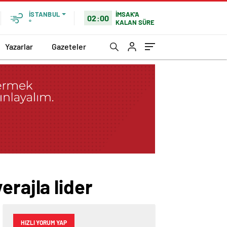
İMSAK'A
İSTANBUL
02:00
KALAN SÜRE
°
Yazarlar
Gazeteler
erajla lider
HIZLI YORUM YAP