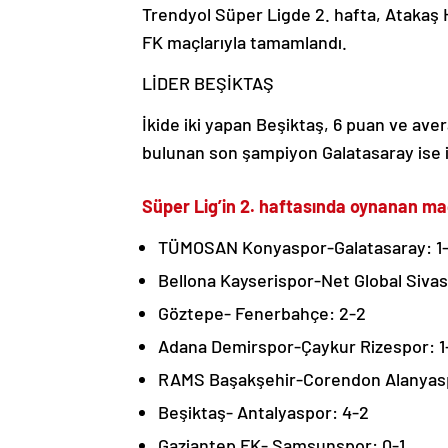
Trendyol Süper Ligde 2. hafta, Ataka
FK maçlarıyla tamamlandı.
LİDER BEŞİKTAŞ
İkide iki yapan Beşiktaş, 6 puan ve aver
bulunan son şampiyon Galatasaray ise ik
Süper Lig’in 2. haftasında oynanan ma
TÜMOSAN Konyaspor-Galatasaray: 1
Bellona Kayserispor-Net Global Sivas
Göztepe- Fenerbahçe: 2-2
Adana Demirspor-Çaykur Rizespor: 1
RAMS Başakşehir-Corendon Alanyas
Beşiktaş- Antalyaspor: 4-2
Gaziantep FK- Samsunspor: 0-1