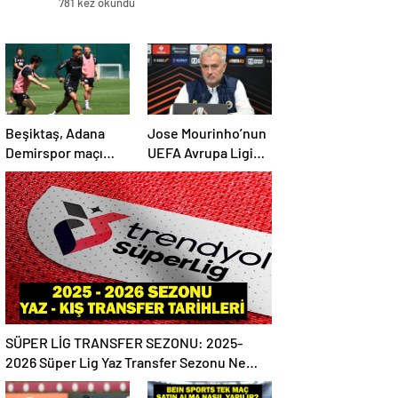
781 kez okundu
Beşiktaş, Adana
Jose Mourinho’nun
Demirspor maçı
UEFA Avrupa Ligi
hazırlıklarına devam
tahmini tuttu
etti
SÜPER LİG TRANSFER SEZONU: 2025-
2026 Süper Lig Yaz Transfer Sezonu Ne
Zaman Başlayacak? Kış Transfer Sezonu