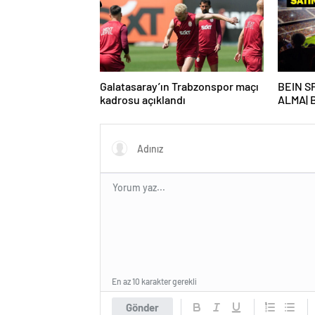
Galatasaray’ın Trabzonspor maçı
BEIN S
kadrosu açıklandı
ALMA| 
maçı be
alma nas
En az 10 karakter gerekli
Gönder