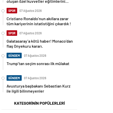
oluşan özel kuvvetler eğitimlerini
başlattı.
SPOR
07 Ağustos 2026
Cristiano Ronaldo’nun akıllara zarar
tüm kariyerinin istatistiğini çıkardık !
SPOR
07 Ağustos 2026
Galatasaray’a kötü haber! Monaco’dan
flaş Onyekuru kararı.
GÜNDEM
07 Ağustos 2026
Trump’tan seçim sonrası ilk mülakat
GÜNDEM
07 Ağustos 2026
Avusturya başbakanı Sebastian Kurz
ile ilgili bilinmeyenler
KATEGORİNİN POPÜLERLERİ