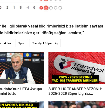
le ilgili olarak yasal bildirimlerinizi bize iletişim sayfası
de bildirimlerinize geri dönüş sağlanılacaktır.”
n dakika
Spor
Trendyol Süper Lig
ourinho’nun UEFA Avrupa
SÜPER LİG TRANSFER SEZONU:
hmini tuttu
2025-2026 Süper Lig Yaz
Transfer Sezonu Ne Zaman
Başlayacak? Kış Transfer Sezonu
Ne Zaman Başlayacak? TFF