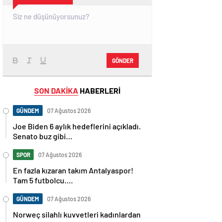
GÖNDER
SON DAKİKA
HABERLERİ
GÜNDEM
07 Ağustos 2026
Joe Biden 6 aylık hedeflerini açıkladı.
Senato buz gibi…
SPOR
07 Ağustos 2026
En fazla kızaran takım Antalyaspor!
Tam 5 futbolcu….
GÜNDEM
07 Ağustos 2026
Norweç silahlı kuvvetleri kadınlardan