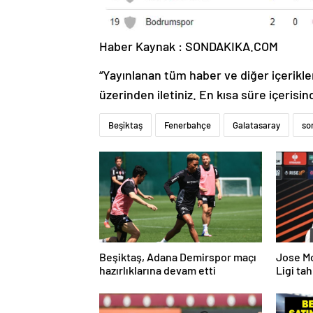
Haber Kaynak : SONDAKIKA.COM
“Yayınlanan tüm haber ve diğer içerikler i
üzerinden iletiniz. En kısa süre içerisin
Beşiktaş
Fenerbahçe
Galatasaray
so
Beşiktaş, Adana Demirspor maçı
Jose M
hazırlıklarına devam etti
Ligi ta