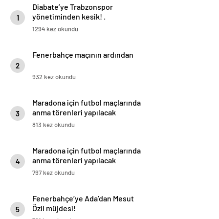
Diabate’ye Trabzonspor
yönetiminden kesik! .
1
1294 kez okundu
Fenerbahçe maçının ardından
2
932 kez okundu
Maradona için futbol maçlarında
anma törenleri yapılacak
3
813 kez okundu
Maradona için futbol maçlarında
anma törenleri yapılacak
4
797 kez okundu
Fenerbahçe’ye Ada’dan Mesut
Özil müjdesi!
5