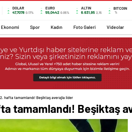
DOLAR
EURO
ALTIN
BITCOIN
47,7078
55,0442
6.631,95
%
0.17%
0.05%
2,15
Ekonomi
Spor
Kadın
Foto Galeri
Videolar
 2. hafta tamamlandı! Beşiktaş averajla lider
fta tamamlandı! Beşiktaş av