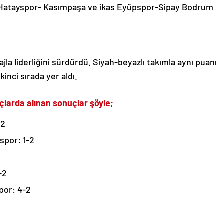
ş Hatayspor- Kasımpaşa ve ikas Eyüpspor-Sipay Bodrum
ajla liderliğini sürdürdü. Siyah-beyazlı takımla aynı puanı
inci sırada yer aldı.
çlarda alınan sonuçlar şöyle;
-2
spor: 1-2
-2
por: 4-2