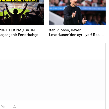
Açıkladı!
PORT TEK MAÇ SATIN
Xabi Alonso, Bayer
Başakşehir Fenerbahçe
Leverkusen’den ayrılıyor! Real
IN Sports tek maç satın
Madrid…
ıl yapılır?