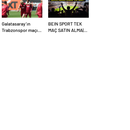
Ne Zaman Başlayacak? TFF Açıkladı!
Galatasaray’ın
BEIN SPORT TEK
Trabzonspor maçı
MAÇ SATIN ALMA|
kadrosu açıklandı
Başakşehir
Fenerbahçe maçı
beIN Sports tek
maç satın alma nasıl
yapılır?