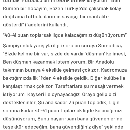
tutmak. Futbolcularımı tebrik etmek istiyorum. Ben
Rumen bir hocayım. Bazen Türkiye’de çalışmak kolay
değil ama futbolcularımın savaşçı bir mantalite
gösterdi” ifadelerini kullandı.
“40-41 puan toplarsak ligde kalacağımızı düşünüyorum”
Şampiyonluk yarışıyla ilgili sorulan soruya Sumudica,
“Bizde kelime bir var, sizde de vardır ‘düşman’ kelimesi.
Ben düşman kazanmak istemiyorum. Bir Anadolu
takımının buraya 4 eksikle gelmesi çok zor. Kadromuza
baktığımızda ilk 11’den 4 eksikle geldik. Diğer kulübe ile
karşılaştırmak çok zor. Taraftarlara şu mesajı vermek
istiyorum. Kayseri ile oynayacağız. Oraya gelip bizi
desteklesinler. Şu ana kadar 23 puan topladık. Ligin
sonuna kadar 40-41 puan toplarsak ligde kalacağımızı
düşünüyorum. Bunu başarırsam bana güvenenlerine
teşekkür edeceğim, bana güvendiğiniz diye” şeklinde