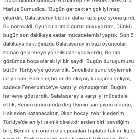
toplantısında konuşan Gaziantep FK Teknik Direktörü
Marius Sumudica, “Bugün gerçekten çok iyi maç
çıkardık. Galatasaray bizden daha fazla pozisyona girdi.
Bu normaldi. Oyuncularımla gurur duyuyorum. Çünkü
bugün son dakikaya kadar mücadelemizi yaptık. Son 5
dakikaya baktığınızda Galatasaray’ın bazı oyuncuları
zaman geçirmeye yönelik işler yapıyordu. Benim
gözümde hoca olarak iyi bir şeydi. Bugün duruşumuzu
bütün Türkiye’ye gösterdik. Öncelikle şunu söylemek
istiyorum. Bazı eleştiriler de oluyor, kulağıma geliyor,
sadece Fenerbahçe’ye karşı iyi oynadığımız. Bugün
herkese gösterdik, Galatasaray’a karşı iyi mücadele
ettik. Benim umurumda değil kimin şampiyon olduğu.
Hak eden kazanacaktır. Okan hocayı tebrik ederim.
Türkiye’de en iyi teknik direktörlerden biri, sevdiğim
biri. Benim için önem olan puanları toplatıp takımı ligde