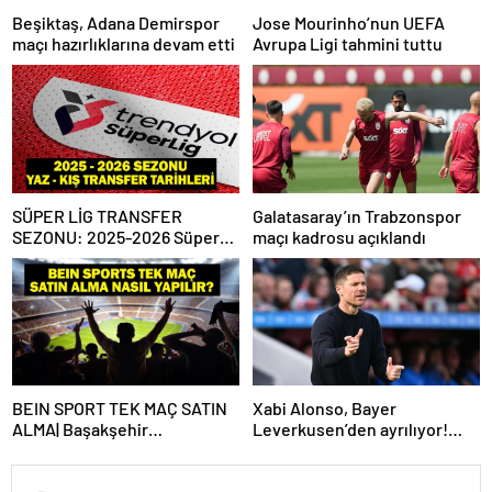
Beşiktaş, Adana Demirspor
Jose Mourinho’nun UEFA
maçı hazırlıklarına devam etti
Avrupa Ligi tahmini tuttu
SÜPER LİG TRANSFER
Galatasaray’ın Trabzonspor
SEZONU: 2025-2026 Süper
maçı kadrosu açıklandı
Lig Yaz Transfer Sezonu Ne
Zaman Başlayacak? Kış
Transfer Sezonu Ne Zaman
Başlayacak? TFF Açıkladı!
BEIN SPORT TEK MAÇ SATIN
Xabi Alonso, Bayer
ALMA| Başakşehir
Leverkusen’den ayrılıyor!
Fenerbahçe maçı beIN Sports
Real Madrid…
tek maç satın alma nasıl
yapılır?