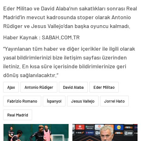
Eder Militao ve David Alaba’nın sakatlıkları sonrası Real
Madrid’in mevcut kadrosunda stoper olarak Antonio
Rüdiger ve Jesus Vallejo’dan başka oyuncu kalmadı.
Haber Kaynak : SABAH.COM.TR
“Yayınlanan tüm haber ve diğer içerikler ile ilgili olarak
yasal bildirimlerinizi bize iletişim sayfası üzerinden
iletiniz. En kısa süre içerisinde bildirimlerinize geri
dönüş sağlanılacaktır.”
Ajax
Antonio Rüdiger
David Alaba
Eder Militao
Fabrizio Romano
İspanyol
Jesus Vallejo
Jorrel Hato
Real Madrid