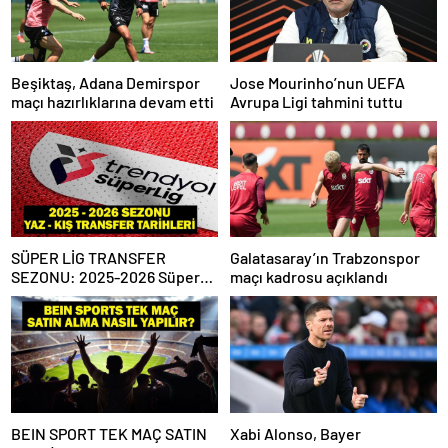
Beşiktaş, Adana Demirspor
Jose Mourinho’nun UEFA
maçı hazırlıklarına devam etti
Avrupa Ligi tahmini tuttu
SÜPER LİG TRANSFER
Galatasaray’ın Trabzonspor
SEZONU: 2025-2026 Süper
maçı kadrosu açıklandı
Lig Yaz Transfer Sezonu Ne
Zaman Başlayacak? Kış
Transfer Sezonu Ne Zaman
Başlayacak? TFF Açıkladı!
BEIN SPORT TEK MAÇ SATIN
Xabi Alonso, Bayer