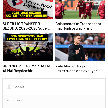
SÜPER LİG TRANSFER
Galatasaray’ın Trabzonspor
SEZONU: 2025-2026 Süper
maçı kadrosu açıklandı
Lig Yaz Transfer Sezonu Ne
Zaman Başlayacak? Kış
Transfer Sezonu Ne Zaman
Başlayacak? TFF Açıkladı!
BEIN SPORT TEK MAÇ SATIN
Xabi Alonso, Bayer
ALMA| Başakşehir
Leverkusen’den ayrılıyor!
Fenerbahçe maçı beIN Sports
Real Madrid…
tek maç satın alma nasıl
yapılır?