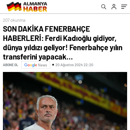
Fenerbahçe yılın transferini yapacak…
207 okunma
SON DAKİKA FENERBAHÇE
HABERLERİ: Ferdi Kadıoğlu gidiyor,
dünya yıldızı geliyor! Fenerbahçe yılın
transferini yapacak…
20 Ağustos 2024 22:20
ABONE OL
News