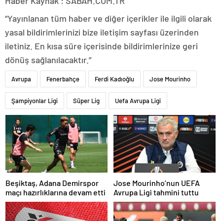
Haber Kaynak : SABAH.COM.TR
“Yayınlanan tüm haber ve diğer içerikler ile ilgili olarak
yasal bildirimlerinizi bize iletişim sayfası üzerinden
iletiniz. En kısa süre içerisinde bildirimlerinize geri
dönüş sağlanılacaktır.”
Avrupa
Fenerbahçe
Ferdi Kadıoğlu
Jose Mourinho
Şampiyonlar Ligi
Süper Lig
Uefa Avrupa Ligi
Beşiktaş, Adana Demirspor
Jose Mourinho’nun UEFA
maçı hazırlıklarına devam etti
Avrupa Ligi tahmini tuttu