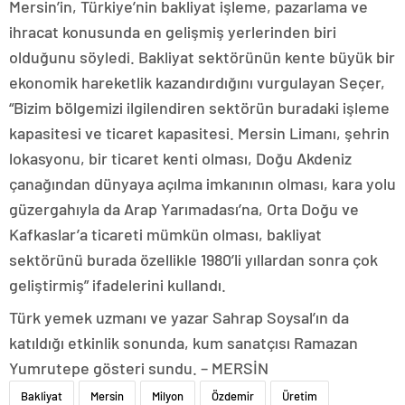
Mersin’in, Türkiye’nin bakliyat işleme, pazarlama ve
ihracat konusunda en gelişmiş yerlerinden biri
olduğunu söyledi. Bakliyat sektörünün kente büyük bir
ekonomik hareketlik kazandırdığını vurgulayan Seçer,
“Bizim bölgemizi ilgilendiren sektörün buradaki işleme
kapasitesi ve ticaret kapasitesi. Mersin Limanı, şehrin
lokasyonu, bir ticaret kenti olması, Doğu Akdeniz
çanağından dünyaya açılma imkanının olması, kara yolu
güzergahıyla da Arap Yarımadası’na, Orta Doğu ve
Kafkaslar’a ticareti mümkün olması, bakliyat
sektörünü burada özellikle 1980’li yıllardan sonra çok
geliştirmiş” ifadelerini kullandı.
Türk yemek uzmanı ve yazar Sahrap Soysal’ın da
katıldığı etkinlik sonunda, kum sanatçısı Ramazan
Yumrutepe gösteri sundu. – MERSİN
Bakliyat
Mersin
Milyon
Özdemir
Üretim