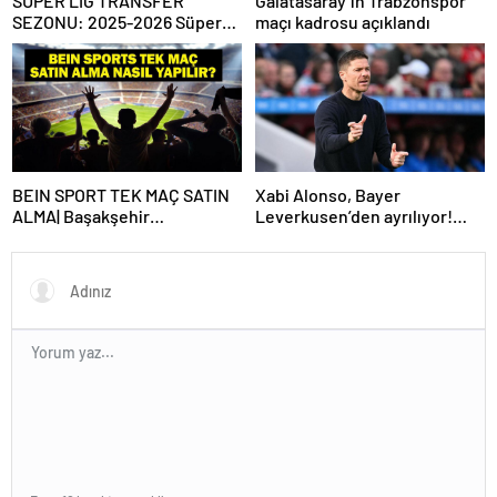
SÜPER LİG TRANSFER
Galatasaray’ın Trabzonspor
SEZONU: 2025-2026 Süper
maçı kadrosu açıklandı
Lig Yaz Transfer Sezonu Ne
Zaman Başlayacak? Kış
Transfer Sezonu Ne Zaman
Başlayacak? TFF Açıkladı!
BEIN SPORT TEK MAÇ SATIN
Xabi Alonso, Bayer
ALMA| Başakşehir
Leverkusen’den ayrılıyor!
Fenerbahçe maçı beIN Sports
Real Madrid…
tek maç satın alma nasıl
yapılır?