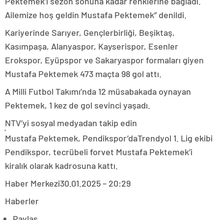
Pektemek’i sezon sonuna kadar renklerine bağladı.
Ailemize hoş geldin Mustafa Pektemek” denildi.
Kariyerinde Sarıyer, Gençlerbirliği, Beşiktaş,
Kasımpaşa, Alanyaspor, Kayserispor, Esenler
Erokspor, Eyüpspor ve Sakaryaspor formaları giyen
Mustafa Pektemek 473 maçta 98 gol attı.
A Milli Futbol Takımı’nda 12 müsabakada oynayan
Pektemek, 1 kez de gol sevinci yaşadı.
NTV’yi sosyal medyadan takip edin
Mustafa Pektemek, Pendikspor’daTrendyol 1. Lig ekibi
Pendikspor, tecrübeli forvet Mustafa Pektemek’i
kiralık olarak kadrosuna kattı.
Haber Merkezi
30.01.2025 – 20:29
Haberler
Paylaş