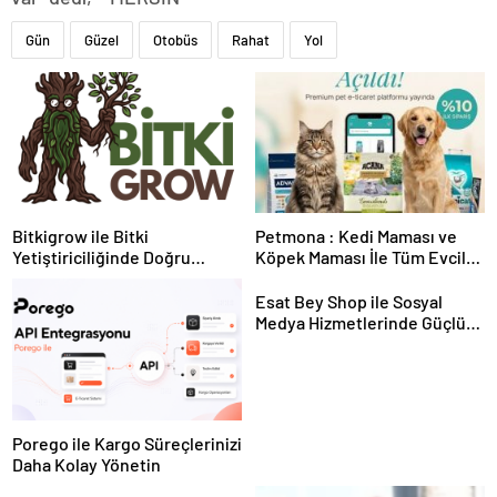
Gün
Güzel
Otobüs
Rahat
Yol
Bitkigrow ile Bitki
Petmona : Kedi Maması ve
Yetiştiriciliğinde Doğru
Köpek Maması İle Tüm Evcil
Ekipman ve Ürün Seçimi
Hayvan Ürünleri
Esat Bey Shop ile Sosyal
Medya Hizmetlerinde Güçlü
Panel Deneyimi
Porego ile Kargo Süreçlerinizi
Daha Kolay Yönetin