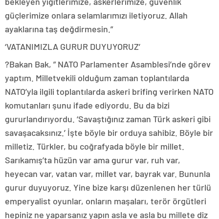
bekleyen yiğitlerimize, askerlerimize, güvenlik
güçlerimize onlara selamlarımızı iletiyoruz. Allah
ayaklarına taş değdirmesin.”
‘VATANIMIZLA GURUR DUYUYORUZ’
?Bakan Bak, ” NATO Parlamenter Asamblesi’nde görev
yaptım. Milletvekili olduğum zaman toplantılarda
NATO’yla ilgili toplantılarda askeri brifing verirken NATO
komutanları şunu ifade ediyordu. Bu da bizi
gururlandırıyordu. ‘Savaştığınız zaman Türk askeri gibi
savaşacaksınız.’ İşte böyle bir orduya sahibiz. Böyle bir
milletiz. Türkler, bu coğrafyada böyle bir millet.
Sarıkamış’ta hüzün var ama gurur var, ruh var,
heyecan var, vatan var, millet var, bayrak var. Bununla
gurur duyuyoruz. Yine bize karşı düzenlenen her türlü
emperyalist oyunlar, onların maşaları, terör örgütleri
hepiniz ne yaparsanız yapın asla ve asla bu millete diz