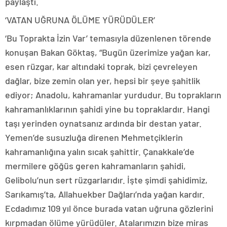
paylaştı.
‘VATAN UĞRUNA ÖLÜME YÜRÜDÜLER’
‘Bu Toprakta İzin Var’ temasıyla düzenlenen törende
konuşan Bakan Göktaş, “Bugün üzerimize yağan kar,
esen rüzgar, kar altındaki toprak, bizi çevreleyen
dağlar, bize zemin olan yer, hepsi bir şeye şahitlik
ediyor; Anadolu, kahramanlar yurdudur. Bu toprakların
kahramanlıklarının şahidi yine bu topraklardır. Hangi
taşı yerinden oynatsanız ardında bir destan yatar.
Yemen’de susuzluğa direnen Mehmetçiklerin
kahramanlığına yalın sıcak şahittir. Çanakkale’de
mermilere göğüs geren kahramanların şahidi,
Gelibolu’nun sert rüzgarlarıdır. İşte şimdi şahidimiz,
Sarıkamış’ta, Allahuekber Dağları’nda yağan kardır.
Ecdadımız 109 yıl önce burada vatan uğruna gözlerini
kırpmadan ölüme yürüdüler. Atalarımızın bize miras