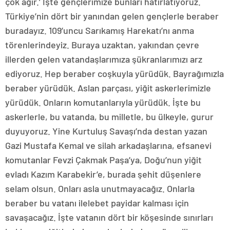
çok ağır.’ İşte gençlerimize bunları hatırlatıyoruz.
Türkiye’nin dört bir yanından gelen gençlerle beraber
buradayız. 109’uncu Sarıkamış Harekatı’nı anma
törenlerindeyiz. Buraya uzaktan, yakından çevre
illerden gelen vatandaşlarımıza şükranlarımızı arz
ediyoruz. Hep beraber coşkuyla yürüdük. Bayrağımızla
beraber yürüdük. Aslan parçası, yiğit askerlerimizle
yürüdük. Onların komutanlarıyla yürüdük. İşte bu
askerlerle, bu vatanda, bu milletle, bu ülkeyle, gurur
duyuyoruz. Yine Kurtuluş Savaşı’nda destan yazan
Gazi Mustafa Kemal ve silah arkadaşlarına, efsanevi
komutanlar Fevzi Çakmak Paşa’ya, Doğu’nun yiğit
evladı Kazım Karabekir’e, burada şehit düşenlere
selam olsun. Onları asla unutmayacağız. Onlarla
beraber bu vatanı ilelebet payidar kalması için
savaşacağız. İşte vatanın dört bir köşesinde sınırları