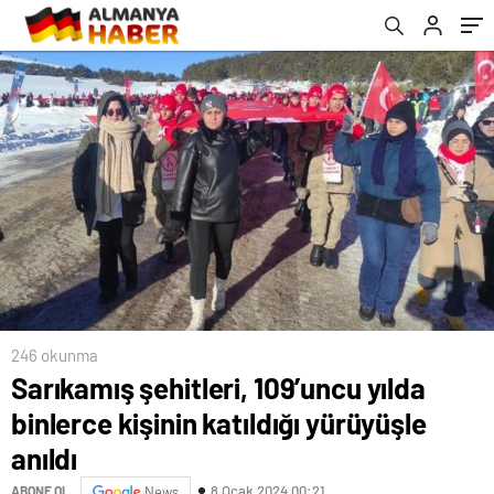
246 okunma
Sarıkamış şehitleri, 109’uncu yılda
binlerce kişinin katıldığı yürüyüşle
anıldı
8 Ocak 2024 00:21
ABONE OL
News