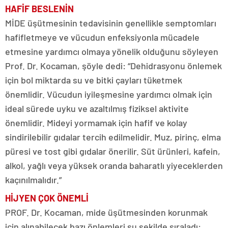
HAFİF BESLENİN
MİDE üşütmesinin tedavisinin genellikle semptomları
hafifletmeye ve vücudun enfeksiyonla mücadele
etmesine yardımcı olmaya yönelik olduğunu söyleyen
Prof. Dr. Kocaman, şöyle dedi: “Dehidrasyonu önlemek
için bol miktarda su ve bitki çayları tüketmek
önemlidir. Vücudun iyileşmesine yardımcı olmak için
ideal sürede uyku ve azaltılmış fiziksel aktivite
önemlidir. Mideyi yormamak için hafif ve kolay
sindirilebilir gıdalar tercih edilmelidir. Muz, pirinç, elma
püresi ve tost gibi gıdalar önerilir. Süt ürünleri, kafein,
alkol, yağlı veya yüksek oranda baharatlı yiyeceklerden
kaçınılmalıdır.”
HİJYEN ÇOK ÖNEMLİ
PROF. Dr. Kocaman, mide üşütmesinden korunmak
için alınabilecek bazı önlemleri şu şekilde sıraladı: