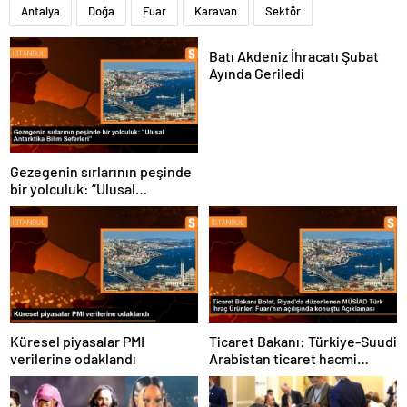
Antalya
Doğa
Fuar
Karavan
Sektör
Batı Akdeniz İhracatı Şubat
Ayında Geriledi
Gezegenin sırlarının peşinde
bir yolculuk: “Ulusal
Antarktika Bilim Seferleri”
Küresel piyasalar PMI
Ticaret Bakanı: Türkiye-Suudi
verilerine odaklandı
Arabistan ticaret hacmi
artacak