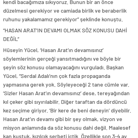
kendi bacağımıza sıkıyoruz. Bunun bir an önce
düzelmesi gerekiyor ve camiada birlik ve beraberlik
ruhunu yakalamamız gerekiyor” şeklinde konuştu.
“HASAN ARAT’IN DEVAMI OLMAK SÖZ KONUSU DAHİ
DEĞİL”
Hüseyin Yücel, ‘Hasan Arat’ın devamısınız’
söylemlerinin gerçeği yansıtmadığını ve böyle bir
şeyin söz konusu olamayacağını vurguladı. Başkan
Yücel, “Serdal Adalı’nın çok fazla propaganda
yapmasına gerek yok. Söyleyeceği 2 tane cümle var.
‘Sizler Hasan Arat’ın devamısınız’ dese, tereyağından
kıl çeker gibi sıyırılabilir. Diğer taraftan da dördüncü
kez seçime giriyor. ‘Bir kere de beni deneyin’ diyebilir.
Hasan Arat’ın devamı gibi bir şey olmak, vizyon ve
misyon anlamında da söz konusu dahi değil. Maalesef
kan kustuk, kızılcık şerbeti içtik. Özellikle son 3-4 ay