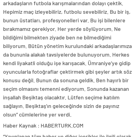
arkadaşların futbola karışmalarından dolayı çektik.
Hepimiz maç izleyebiliriz, futbolu sevebiliriz. Bu bir iş,
bunun üstatları, profesyonelleri var. Bu işi bilenlere
bırakmamız gerekiyor. Her yerde söylüyorum. Ne
bildiğimi bilmekten ziyade ben ne bilmediğimi
biliyorum. Bütün yönetim kurulundaki arkadaşlarımıza
da bununla alakalı tavsiyelerde bulunuyorum. Herkes
kendi liyakatli olduğu işe karışacak. Ümraniye’ye gidip
oyuncularla fotoğraflar çektirmek gibi şeyler artık söz
konusu değil. Bunun da sonuna geldik. Ben hayırlı bir
seçim olmasını temenni ediyorum. Sonunda kazanan
inşallah Beşiktaş olacaktır. Lütfen seçime katılım
sağlayın. Beşiktaş’ın geleceğinde sizin de payınız
olsun” cümlelerine yer verdi.
Haber Kaynak : HABERTURK.COM
“Yayınlanan tüm haber ve diğer içerikler ile ilgili olarak