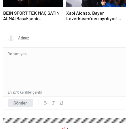
BEIN SPORT TEK MAÇ SATIN
Xabi Alonso, Bayer
ALMA| Başakşehir
Leverkusen’den ayrılıyor!
Fenerbahçe maçı beIN Sports
Real Madrid…
tek maç satın alma nasıl
yapılır?
En az 10 karakter gerekli
Gönder