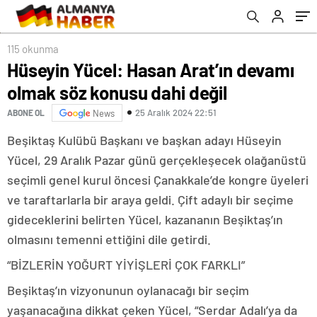
115 okunma
Hüseyin Yücel: Hasan Arat’ın devamı
olmak söz konusu dahi değil
25 Aralık 2024 22:51
ABONE OL
News
Beşiktaş Kulübü Başkanı ve başkan adayı Hüseyin
Yücel, 29 Aralık Pazar günü gerçekleşecek olağanüstü
seçimli genel kurul öncesi Çanakkale’de kongre üyeleri
ve taraftarlarla bir araya geldi. Çift adaylı bir seçime
gideceklerini belirten Yücel, kazananın Beşiktaş’ın
olmasını temenni ettiğini dile getirdi.
“BİZLERİN YOĞURT YİYİŞLERİ ÇOK FARKLI”
Beşiktaş’ın vizyonunun oylanacağı bir seçim
yaşanacağına dikkat çeken Yücel, “Serdar Adalı’ya da