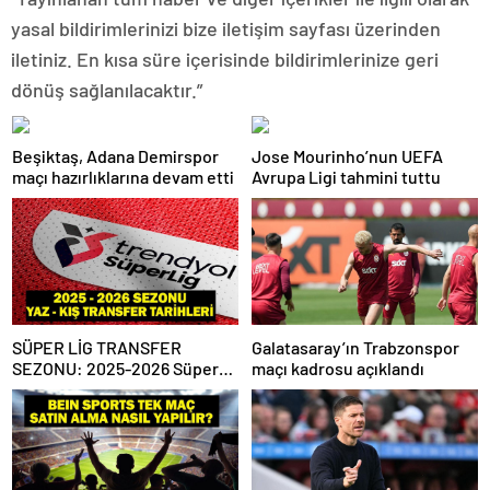
yasal bildirimlerinizi bize iletişim sayfası üzerinden
iletiniz. En kısa süre içerisinde bildirimlerinize geri
dönüş sağlanılacaktır.”
Beşiktaş, Adana Demirspor
Jose Mourinho’nun UEFA
maçı hazırlıklarına devam etti
Avrupa Ligi tahmini tuttu
SÜPER LİG TRANSFER
Galatasaray’ın Trabzonspor
SEZONU: 2025-2026 Süper
maçı kadrosu açıklandı
Lig Yaz Transfer Sezonu Ne
Zaman Başlayacak? Kış
Transfer Sezonu Ne Zaman
Başlayacak? TFF Açıkladı!