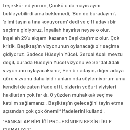
teşekkür ediyorum. Çünkü o da mayıs ayını
bekleyebilirdi ama beklemedi. ‘Ben de buradayım’,
‘elimi taşın altına koyuyorum’ dedi ve çift adaylı bir
seçime gidiyoruz. İnşallah hayırlısı neyse o olur,
inşallah 29’u akşamı kazanan Beşiktaş’ımız olur. Çok
kritik, Beşiktaş’ın vizyonunun oylanacağı bir seçime
gidiyoruz. Sadece Hüseyin Yücel, Serdal Adalı mevzu
değil, burada Hüseyin Yücel vizyonu ve Serdal Adalı
vizyonunu oylayacaksınız. Ben bir adayın, diğer adaya
göre vizyonu daha iyidir anlamında söylemiyorum ama
kendisi de zaten ifade etti, bizlerin yoğurt yiyişleri
hakikaten çok farklı. O yüzden muhakkak seçime
katılım sağlamanızı, Beşiktaş’ın geleceğini tayin etme
açısından çok çok önemli” ifadelerini kullandı.
“BANKALAR BİRLİĞİ PROJESİNDEN KESİNLİKLE
ÇIKMALIYIZ”