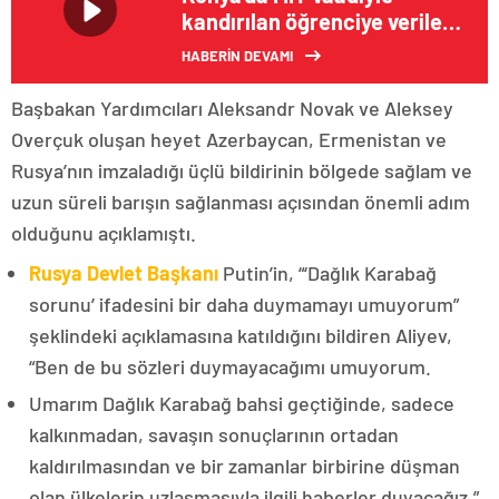
kandırılan öğrenciye verilen
cezalar az bulundu
HABERİN DEVAMI
Başbakan Yardımcıları Aleksandr Novak ve Aleksey
Overçuk oluşan heyet Azerbaycan, Ermenistan ve
Rusya’nın imzaladığı üçlü bildirinin bölgede sağlam ve
uzun süreli barışın sağlanması açısından önemli adım
olduğunu açıklamıştı.
Rusya Devlet Başkanı
Putin’in, “‘Dağlık Karabağ
sorunu’ ifadesini bir daha duymamayı umuyorum”
şeklindeki açıklamasına katıldığını bildiren Aliyev,
“Ben de bu sözleri duymayacağımı umuyorum.
Umarım Dağlık Karabağ bahsi geçtiğinde, sadece
kalkınmadan, savaşın sonuçlarının ortadan
kaldırılmasından ve bir zamanlar birbirine düşman
olan ülkelerin uzlaşmasıyla ilgili haberler duyacağız.”