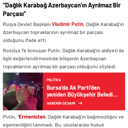
“Dağlık Karabağ Azerbaycan’ın Ayrılmaz Bir
Parçası”
Rusya Devlet Başkanı
Vladimir Putin
, Dağlık Karabağ’ın
Azerbaycan topraklarının ayrılmaz bir parçası
olduğunu ifade etti.
Rossiya 1’e konuşan Putin, Dağlık Karabağ’ın aidiyeti ile
ilgili değerlendirmesinde bölgenin Azerbaycan
topraklarının ayrılmaz bir parçası olduğunu söyledi.
POLITIKA
Bursa’da Ak Parti’den
yeniden Büyükşehir Beledi
Başkanlığına aday gösterilen
HABERİN DEVAMI
Alinur Aktaş, coşkuyla
karşılandı
Putin, “
Ermenistan
, Dağlık Karabağ’ın bağımsızlığını ve
egemenliğini tanımadı. Bu, uluslararası hukuk