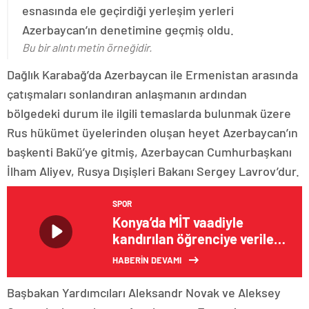
esnasında ele geçirdiği yerleşim yerleri
Azerbaycan’ın denetimine geçmiş oldu.
Bu bir alıntı metin örneğidir.
Dağlık Karabağ’da Azerbaycan ile Ermenistan arasında
çatışmaları sonlandıran anlaşmanın ardından
bölgedeki durum ile ilgili temaslarda bulunmak üzere
Rus hükümet üyelerinden oluşan heyet Azerbaycan’ın
başkenti Bakü’ye gitmiş, Azerbaycan Cumhurbaşkanı
İlham Aliyev, Rusya Dışişleri Bakanı Sergey Lavrov’dur.
SPOR
Konya’da MİT vaadiyle
kandırılan öğrenciye verilen
cezalar az bulundu
HABERİN DEVAMI
Başbakan Yardımcıları Aleksandr Novak ve Aleksey