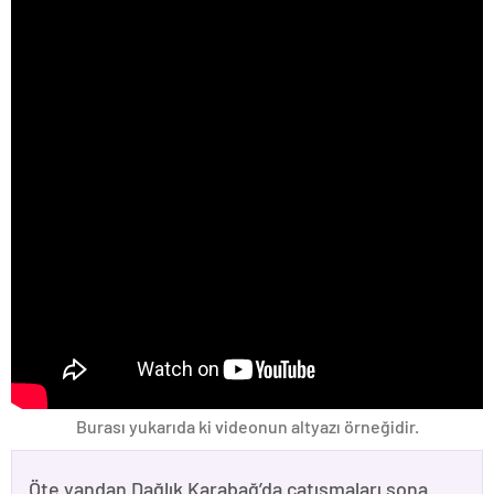
Burası yukarıda ki videonun altyazı örneğidir.
Öte yandan Dağlık Karabağ’da çatışmaları sona