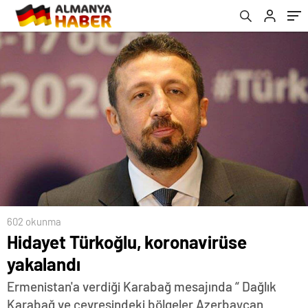
602 okunma
Hidayet Türkoğlu, koronavirüse
yakalandı
Ermenistan'a verdiği Karabağ mesajında “ Dağlık
Karabağ ve çevresindeki bölgeler Azerbaycan