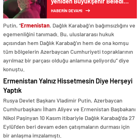
yeniden Büyükşehir Beledi
Başkanlığına aday gösterilen
HABERİN DEVAMI
Alinur Aktaş, coşkuyla
karşılandı
Putin, “
Ermenistan
, Dağlık Karabağ’ın bağımsızlığını ve
egemenliğini tanımadı. Bu, uluslararası hukuk
açısından hem Dağlık Karabağ’ın hem de ona komşu
tüm bölgelerin Azerbaycan Cumhuriyeti topraklarının
ayrılmaz bir parçası olduğu anlamına geliyordu” diye
konuştu.
Ermenistan Yalnız Hissetmesin Diye Herşeyi
Yaptık
Rusya Devlet Başkanı Vladimir Putin, Azerbaycan
Cumhurbaşkanı İlham Aliyev ve Ermenistan Başbakanı
Nikol Paşinyan 10 Kasım itibariyle Dağlık Karabağ’da 27
Eylül’den beri devam eden çatışmaların durması için
bir anlaşma imzalamıştı.