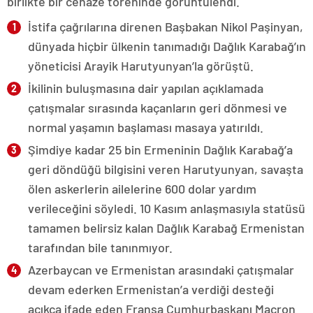
birlikte bir cenaze töreninde görüntülendi.
İstifa çağrılarına direnen Başbakan Nikol Paşinyan,
dünyada hiçbir ülkenin tanımadığı Dağlık Karabağ’ın
yöneticisi Arayik Harutyunyan’la görüştü.
İkilinin buluşmasına dair yapılan açıklamada
çatışmalar sırasında kaçanların geri dönmesi ve
normal yaşamın başlaması masaya yatırıldı.
Şimdiye kadar 25 bin Ermeninin Dağlık Karabağ’a
geri döndüğü bilgisini veren Harutyunyan, savaşta
ölen askerlerin ailelerine 600 dolar yardım
verileceğini söyledi. 10 Kasım anlaşmasıyla statüsü
tamamen belirsiz kalan Dağlık Karabağ Ermenistan
tarafından bile tanınmıyor.
Azerbaycan ve Ermenistan arasındaki çatışmalar
devam ederken Ermenistan’a verdiği desteği
açıkça ifade eden Fransa Cumhurbaşkanı Macron