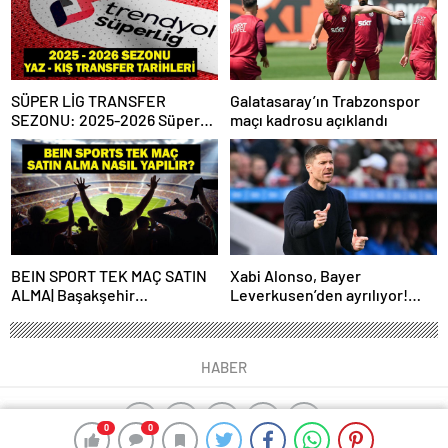
SÜPER LİG TRANSFER
Galatasaray’ın Trabzonspor
SEZONU: 2025-2026 Süper
maçı kadrosu açıklandı
Lig Yaz Transfer Sezonu Ne
Zaman Başlayacak? Kış
Transfer Sezonu Ne Zaman
Başlayacak? TFF Açıkladı!
BEIN SPORT TEK MAÇ SATIN
Xabi Alonso, Bayer
ALMA| Başakşehir
Leverkusen’den ayrılıyor!
Fenerbahçe maçı beIN Sports
Real Madrid…
tek maç satın alma nasıl
yapılır?
HABER
0
0
0
0