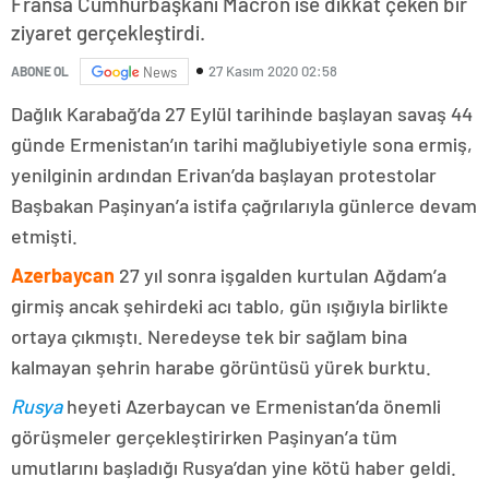
Fransa Cumhurbaşkanı Macron ise dikkat çeken bir
ziyaret gerçekleştirdi.
27 Kasım 2020 02:58
ABONE OL
News
Dağlık Karabağ’da 27 Eylül tarihinde başlayan savaş 44
günde Ermenistan’ın tarihi mağlubiyetiyle sona ermiş,
yenilginin ardından Erivan’da başlayan protestolar
Başbakan Paşinyan’a istifa çağrılarıyla günlerce devam
etmişti.
Azerbaycan
27 yıl sonra işgalden kurtulan Ağdam’a
girmiş ancak şehirdeki acı tablo, gün ışığıyla birlikte
ortaya çıkmıştı. Neredeyse tek bir sağlam bina
kalmayan şehrin harabe görüntüsü yürek burktu.
Rusya
heyeti Azerbaycan ve Ermenistan’da önemli
görüşmeler gerçekleştirirken Paşinyan’a tüm
umutlarını başladığı Rusya’dan yine kötü haber geldi.