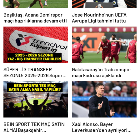
Beşiktaş, Adana Demirspor
Jose Mourinho’nun UEFA
maçı hazırlıklarına devam etti
Avrupa Ligi tahmini tuttu
SÜPER LİG TRANSFER
Galatasaray’ın Trabzonspor
SEZONU: 2025-2026 Süper
maçı kadrosu açıklandı
Lig Yaz Transfer Sezonu Ne
Zaman Başlayacak? Kış
Transfer Sezonu Ne Zaman
Başlayacak? TFF Açıkladı!
BEIN SPORT TEK MAÇ SATIN
Xabi Alonso, Bayer
ALMA| Başakşehir
Leverkusen’den ayrılıyor!
Fenerbahçe maçı beIN Sports
Real Madrid…