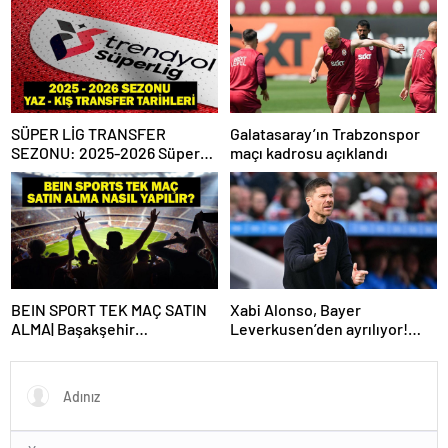
SÜPER LİG TRANSFER
Galatasaray’ın Trabzonspor
SEZONU: 2025-2026 Süper
maçı kadrosu açıklandı
Lig Yaz Transfer Sezonu Ne
Zaman Başlayacak? Kış
Transfer Sezonu Ne Zaman
Başlayacak? TFF Açıkladı!
BEIN SPORT TEK MAÇ SATIN
Xabi Alonso, Bayer
ALMA| Başakşehir
Leverkusen’den ayrılıyor!
Fenerbahçe maçı beIN Sports
Real Madrid…
tek maç satın alma nasıl
yapılır?