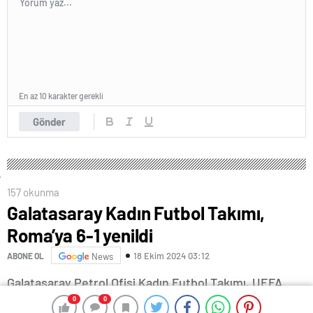
En az 10 karakter gerekli
Gönder
157 okunma
Galatasaray Kadın Futbol Takımı,
Roma’ya 6-1 yenildi
18 Ekim 2024 03:12
ABONE OL
News
Galatasaray Petrol Ofisi Kadın Futbol Takımı, UEFA
Kadınlar Şampiyonlar Ligi A Grubu 2’nci maçında İtalya
0
0
0
0