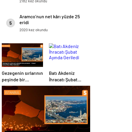
2182 kez okundu
Aramco’nun net kârı yüzde 25
eridi
5
2020 kez okundu
Gezegenin sırlarının
Batı Akdeniz
peşinde bir
İhracatı Şubat
yolculuk: “Ulusal
Ayında Geriledi
Antarktika Bilim
Seferleri”