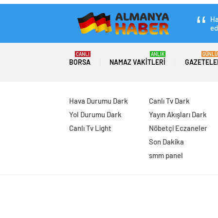
Ha
ed
CANLI
ANLIK
GÜNLÜ
BORSA
NAMAZ VAKITLERI
GAZETELE
Hava Durumu Dark
Canlı Tv Dark
Yol Durumu Dark
Yayın Akışları Dark
Canlı Tv Light
Nöbetçi Eczaneler
Son Dakika
smm panel