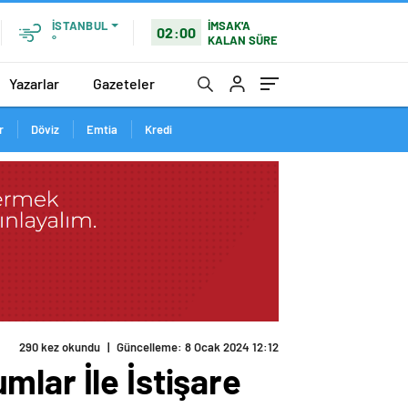
İMSAK'A
İSTANBUL
02:00
KALAN SÜRE
°
Yazarlar
Gazeteler
r
Döviz
Emtia
Kredi
290 kez okundu
|
Güncelleme: 8 Ocak 2024 12:12
lar İle İstişare