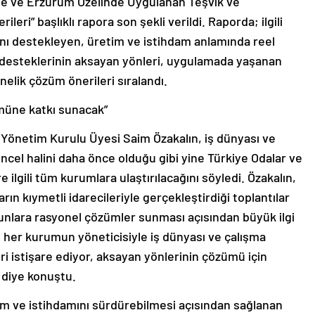
ölge ve Erzurum Özelinde Uygulanan Teşvik ve
leri” başlıklı rapora son şekli verildi. Raporda; ilgili
ını destekleyen, üretim ve istihdam anlamında reel
desteklerinin aksayan yönleri, uygulamada yaşanan
elik çözüm önerileri sıralandı.
müne katkı sunacak”
önetim Kurulu Üyesi Saim Özakalın, iş dünyası ve
üncel halini daha önce olduğu gibi yine Türkiye Odalar ve
 ilgili tüm kurumlara ulaştırılacağını söyledi. Özakalın,
n kıymetli idarecileriyle gerçekleştirdiği toplantılar
runlara rasyonel çözümler sunması açısından büyük ilgi
an her kurumun yöneticisiyle iş dünyası ve çalışma
ri istişare ediyor, aksayan yönlerinin çözümü için
 diye konuştu.
im ve istihdamını sürdürebilmesi açısından sağlanan