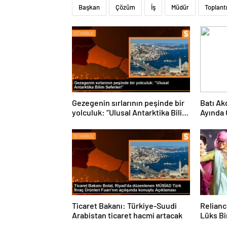
Başkan
Çözüm
İş
Müdür
Toplant
Gezegenin sırlarının peşinde bir
Batı Ak
yolculuk: “Ulusal Antarktika Bilim
Ayında 
Seferleri”
Ticaret Bakanı: Türkiye-Suudi
Relianc
Arabistan ticaret hacmi artacak
Lüks Bi