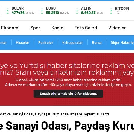
DOLAR
EURO
ALTIN
BITCOIN
47,7436
55,2510
6.660,55
%
0.18%
0.32%
2,59
Ekonomi
Spor
Kadın
Foto Galeri
Videolar
ınlar
Hisseler
Pariteler
Kritoparalar
Borsa
Diğer Haberle
et ve Sanayi Odası, Paydaş Kurumlar İle İstişare Toplantısı Yaptı
 Sanayi Odası, Paydaş Kurum