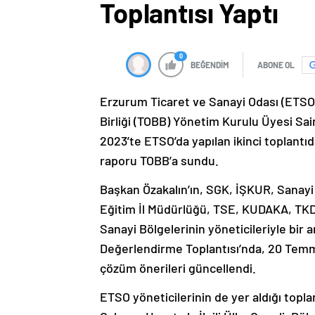
Toplantısı Yaptı
0
BEĞENDİM
ABONE OL
Erzurum Ticaret ve Sanayi Odası (ETSO
Birliği (TOBB) Yönetim Kurulu Üyesi Sai
2023’te ETSO’da yapılan ikinci toplantı
raporu TOBB’a sundu.
Başkan Özakalın’ın, SGK, İŞKUR, Sanayi v
Eğitim İl Müdürlüğü, TSE, KUDAKA, TKD
Sanayi Bölgelerinin yöneticileriyle bir 
Değerlendirme Toplantısı’nda, 20 Temmu
çözüm önerileri güncellendi.
ETSO yöneticilerinin de yer aldığı toplan