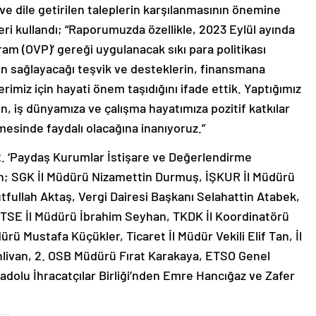
e dile getirilen taleplerin karşılanmasının önemine
eri kullandı; “Raporumuzda özellikle, 2023 Eylül ayında
am (OVP)’ gereği uygulanacak sıkı para politikası
n sağlayacağı teşvik ve desteklerin, finansmana
imiz için hayati önem taşıdığını ifade ettik. Yaptığımız
n, iş dünyamıza ve çalışma hayatımıza pozitif katkılar
esinde faydalı olacağına inanıyoruz.”
. ‘Paydaş Kurumlar İstişare ve Değerlendirme
nan; SGK İl Müdürü Nizamettin Durmuş, İŞKUR İl Müdürü
fullah Aktaş, Vergi Dairesi Başkanı Selahattin Atabek,
TSE İl Müdürü İbrahim Seyhan, TKDK İl Koordinatörü
ürü Mustafa Küçükler, Ticaret İl Müdür Vekili Elif Tan, İl
livan, 2. OSB Müdürü Fırat Karakaya, ETSO Genel
olu İhracatçılar Birliği’nden Emre Hancığaz ve Zafer