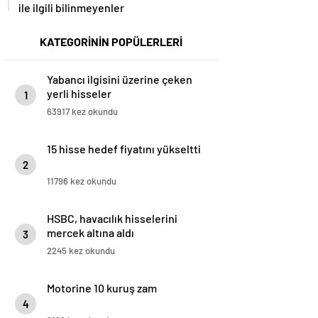
ile ilgili bilinmeyenler
KATEGORİNİN POPÜLERLERİ
Yabancı ilgisini üzerine çeken
yerli hisseler
1
63917 kez okundu
15 hisse hedef fiyatını yükseltti
2
11796 kez okundu
HSBC, havacılık hisselerini
mercek altına aldı
3
2245 kez okundu
Motorine 10 kuruş zam
4