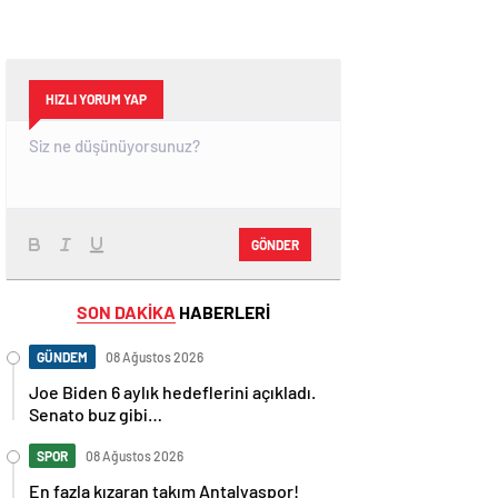
HIZLI YORUM YAP
GÖNDER
SON DAKİKA
HABERLERİ
GÜNDEM
08 Ağustos 2026
Joe Biden 6 aylık hedeflerini açıkladı.
Senato buz gibi…
SPOR
08 Ağustos 2026
En fazla kızaran takım Antalyaspor!