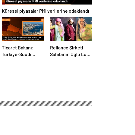
Küresel piyasalar PMI verilerine odaklandı
Ticaret Bakanı:
Reliance Şirketi
Türkiye-Suudi
Sahibinin Oğlu Lüks
Arabistan ticaret
Bir Düğün Töreni
hacmi artacak
Düzenledi