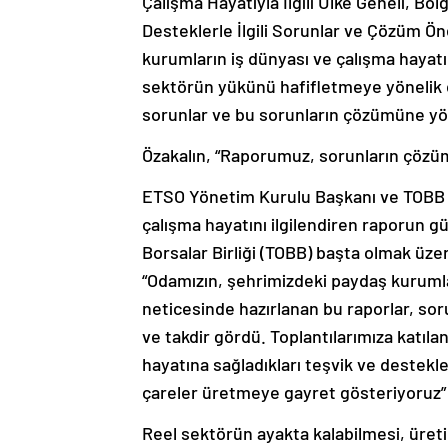
Çalışma Hayatıyla İlgili Ülke Geneli, B
Desteklerle İlgili Sorunlar ve Çözüm Öneri
kurumların iş dünyası ve çalışma hayat
sektörün yükünü hafifletmeye yönelik 
sorunlar ve bu sorunların çözümüne yön
Özakalın, “Raporumuz, sorunların çözü
ETSO Yönetim Kurulu Başkanı ve TOBB Y
çalışma hayatını ilgilendiren raporun g
Borsalar Birliği (TOBB) başta olmak üzere
“Odamızın, şehrimizdeki paydaş kurumları
neticesinde hazırlanan bu raporlar, so
ve takdir gördü. Toplantılarımıza katıl
hayatına sağladıkları teşvik ve destekle
çareler üretmeye gayret gösteriyoruz”
Reel sektörün ayakta kalabilmesi, üret