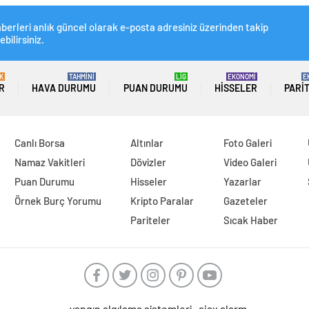
berleri anlık güncel olarak e-posta adresiniz üzerinden takip
ebilirsiniz.
K
TAHMİNİ
LİG
EKONOMİ
E
R
HAVA DURUMU
PUAN DURUMU
HISSELER
PARI
Canlı Borsa
Altınlar
Foto Galeri
Namaz Vakitleri
Dövizler
Video Galeri
Puan Durumu
Hisseler
Yazarlar
Örnek Burç Yorumu
Kripto Paralar
Gazeteler
Pariteler
Sıcak Haber
yangın algılama sistemleri
ajax alarm