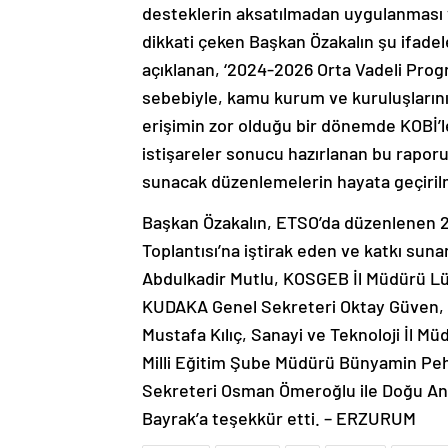
desteklerin aksatılmadan uygulanması v
dikkati çeken Başkan Özakalın şu ifadel
açıklanan, ‘2024-2026 Orta Vadeli Progr
sebebiyle, kamu kurum ve kuruluşlarını
erişimin zor olduğu bir dönemde KOBİ’ler
istişareler sonucu hazırlanan bu raporu
sunacak düzenlemelerin hayata geçirilm
Başkan Özakalın, ETSO’da düzenlenen 2
Toplantısı’na iştirak eden ve katkı su
Abdulkadir Mutlu, KOSGEB İl Müdürü Lüt
KUDAKA Genel Sekreteri Oktay Güven, 
Mustafa Kılıç, Sanayi ve Teknoloji İl Müd
Milli Eğitim Şube Müdürü Bünyamin Peh
Sekreteri Osman Ömeroğlu ile Doğu Anad
Bayrak’a teşekkür etti. – ERZURUM