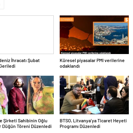
ı
deniz İhracatı Şubat
Küresel piyasalar PMI verilerine
Geriledi
odaklandı
e Şirketi Sahibinin Oğlu
BTSO, Litvanya’ya Ticaret Heyeti
r Düğün Töreni Düzenledi
Programı Düzenledi