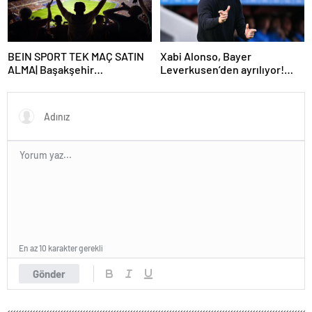
Başlayacak? TFF Açıkladı!
BEIN SPORT TEK MAÇ SATIN
Xabi Alonso, Bayer
ALMA| Başakşehir
Leverkusen’den ayrılıyor!
Fenerbahçe maçı beIN Sports
Real Madrid…
tek maç satın alma nasıl
yapılır?
En az 10 karakter gerekli
Gönder