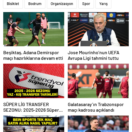
Bisiklet
Bodrum
Organizasyon
Spor
Yarış
Beşiktaş, Adana Demirspor
Jose Mourinho’nun UEFA
maçı hazırlıklarına devam etti
Avrupa Ligi tahmini tuttu
SÜPER LİG TRANSFER
Galatasaray’ın Trabzonspor
SEZONU: 2025-2026 Süper
maçı kadrosu açıklandı
Lig Yaz Transfer Sezonu Ne
Zaman Başlayacak? Kış
Transfer Sezonu Ne Zaman