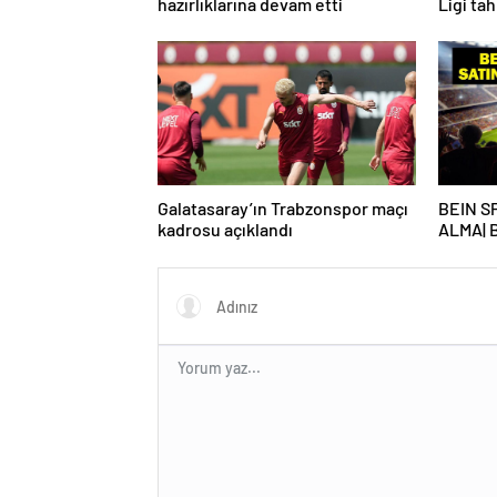
hazırlıklarına devam etti
Ligi ta
Galatasaray’ın Trabzonspor maçı
BEIN S
kadrosu açıklandı
ALMA| 
maçı be
alma nas