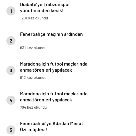
Diabate’ye Trabzonspor
yönetiminden kesik! .
1
1291 kez okundu
Fenerbahçe maçının ardından
2
931 kez okundu
Maradona için futbol maçlarında
anma törenleri yapılacak
3
812 kez okundu
Maradona için futbol maçlarında
anma törenleri yapılacak
4
794 kez okundu
Fenerbahçe’ye Ada’dan Mesut
Özil müjdesi!
5