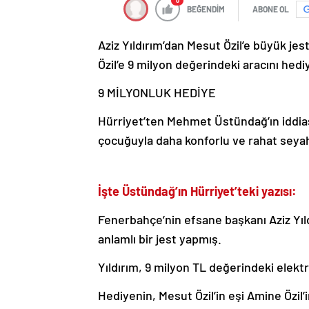
0
BEĞENDİM
ABONE OL
Aziz Yıldırım’dan Mesut Özil’e büyük jes
Özil’e 9 milyon değerindeki aracını hediy
9 MİLYONLUK HEDİYE
Hürriyet’ten Mehmet Üstündağ’ın iddiasın
çocuğuyla daha konforlu ve rahat seyaha
İşte Üstündağ’ın Hürriyet’teki yazısı:
Fenerbahçe’nin efsane başkanı Aziz Yıld
anlamlı bir jest yapmış.
Yıldırım, 9 milyon TL değerindeki elektr
Hediyenin, Mesut Özil’in eşi Amine Özil