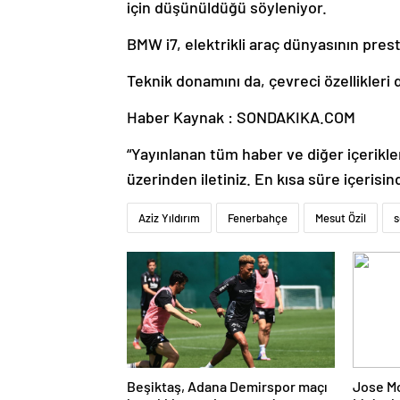
için düşünüldüğü söyleniyor.
BMW i7, elektrikli araç dünyasının prest
Teknik donamını da, çevreci özellikleri 
Haber Kaynak : SONDAKIKA.COM
“Yayınlanan tüm haber ve diğer içerikler i
üzerinden iletiniz. En kısa süre içerisin
Aziz Yıldırım
Fenerbahçe
Mesut Özil
s
Beşiktaş, Adana Demirspor maçı
Jose M