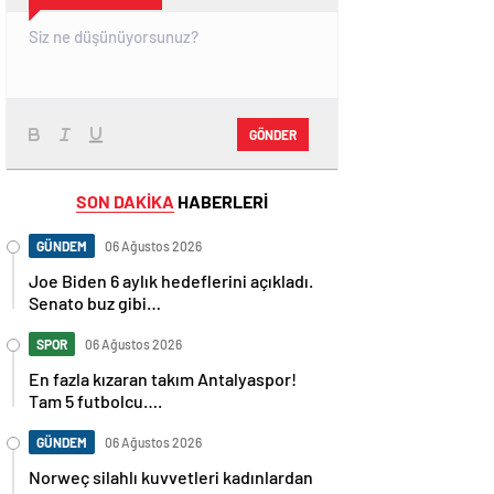
GÖNDER
SON DAKİKA
HABERLERİ
GÜNDEM
06 Ağustos 2026
Joe Biden 6 aylık hedeflerini açıkladı.
Senato buz gibi…
SPOR
06 Ağustos 2026
En fazla kızaran takım Antalyaspor!
Tam 5 futbolcu….
GÜNDEM
06 Ağustos 2026
Norweç silahlı kuvvetleri kadınlardan