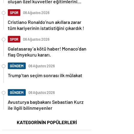
oluşan özel kuvvetler eğitimlerini
başlattı.
SPOR
06 Ağustos 2026
Cristiano Ronaldo’nun akıllara zarar
tüm kariyerinin istatistiğini çıkardık !
SPOR
06 Ağustos 2026
Galatasaray’a kötü haber! Monaco’dan
flaş Onyekuru kararı.
GÜNDEM
06 Ağustos 2026
Trump’tan seçim sonrası ilk mülakat
GÜNDEM
06 Ağustos 2026
Avusturya başbakanı Sebastian Kurz
ile ilgili bilinmeyenler
KATEGORİNİN POPÜLERLERİ