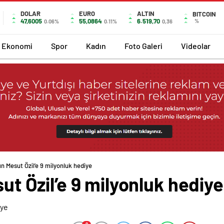
DOLAR
EURO
ALTIN
BITCOIN
47,6005
55,0864
6.519,70
%
0.06%
0.11%
0,36
Ekonomi
Spor
Kadın
Foto Galeri
Videolar
’ın Mesut Özil’e 9 milyonluk hediye
sut Özil’e 9 milyonluk hediye