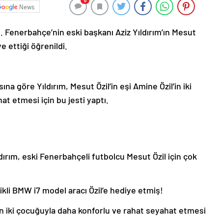
0
News
t. Fenerbahçe’nin eski başkanı Aziz Yıldırım’ın Mesut
e ettiği öğrenildi.
a göre Yıldırım, Mesut Özil’in eşi Amine Özil’in iki
t etmesi için bu jesti yaptı.
ırım, eski Fenerbahçeli futbolcu Mesut Özil için çok
ikli BMW i7 model aracı Özil’e hediye etmiş!
’in iki çocuğuyla daha konforlu ve rahat seyahat etmesi