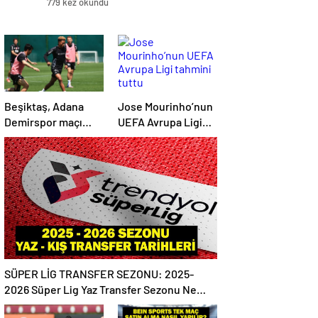
779 kez okundu
Beşiktaş, Adana
Jose Mourinho’nun
Demirspor maçı
UEFA Avrupa Ligi
hazırlıklarına devam
tahmini tuttu
etti
SÜPER LİG TRANSFER SEZONU: 2025-
2026 Süper Lig Yaz Transfer Sezonu Ne
Zaman Başlayacak? Kış Transfer Sezonu