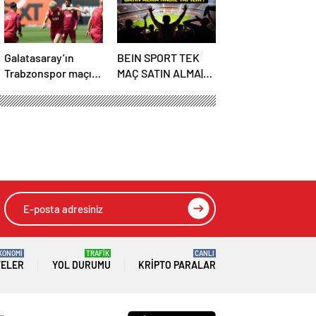
Ne Zaman Başlayacak? TFF Açıkladı!
Galatasaray’ın
BEIN SPORT TEK
Trabzonspor maçı
MAÇ SATIN ALMA|
kadrosu açıklandı
Başakşehir
Fenerbahçe maçı
beIN Sports tek
maç satın alma nasıl
yapılır?
KONOMİ
TRAFİK
CANLI
TELER
YOL DURUMU
KRIPTO PARALAR