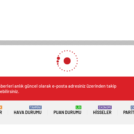
berleri anlık güncel olarak e-posta adresiniz üzerinden takip
ebilirsiniz.
K
TAHMİNİ
LİG
EKONOMİ
E
R
HAVA DURUMU
PUAN DURUMU
HISSELER
PARI