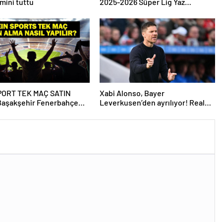
hmini tuttu
2025-2026 Süper Lig Yaz
Transfer Sezonu Ne Zaman
Başlayacak? Kış Transfer Sezonu
Ne Zaman Başlayacak? TFF
Açıkladı!
PORT TEK MAÇ SATIN
Xabi Alonso, Bayer
Başakşehir Fenerbahçe
Leverkusen’den ayrılıyor! Real
IN Sports tek maç satın
Madrid…
ıl yapılır?