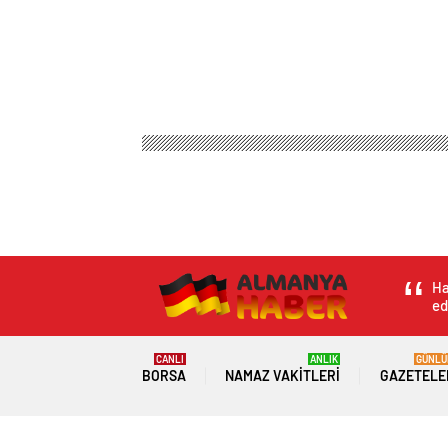
Ha
ed
CANLI
ANLIK
GÜNLÜ
BORSA
NAMAZ VAKITLERI
GAZETELE