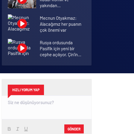
yakından
görmemiştiniz
Mecnun Otyakmaz:
Alacağımız her puanın
çok önemi var
Rusya ordusunda
Pasifik için yeni bir
cephe açılıyor. Çin’in
ilk tepkisi!
Şenol Güneş: Arda
Turan Milli Takım
formasını giyebilir
HIZLI YORUM YAP
GÖNDER