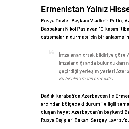
Ermenistan Yalnız Hiss
Rusya Devlet Başkanı Vladimir Putin, 
Başbakanı Nikol Paşinyan 10 Kasım itib
çatışmaların durması için bir anlaşma i
İmzalanan ortak bildiriye göre
imzalandığı anda bulundukları n
geçirdiği yerleşim yerleri Aze
Bu bir alıntı metin örneğidir.
Dağlık Karabağ’da Azerbaycan ile Erme
ardından bölgedeki durum ile ilgili t
oluşan heyet Azerbaycan’ın başkenti B
Rusya Dışişleri Bakanı Sergey Lavrov’d