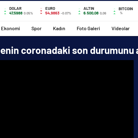
DOLAR
EURO
ALTIN
BITCOIN
47,5988
54,9863
6.500,08
%
0.05%
-0.07%
0,06
Ekonomi
Spor
Kadın
Foto Galeri
Videolar
çenin coronadaki son durumunu a