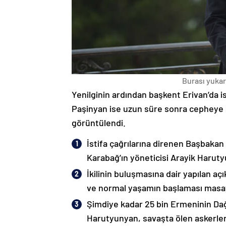
Burası yukarı
Yenilginin ardından başkent Erivan’da i
Paşinyan ise uzun süre sonra cepheye s
görüntülendi.
İstifa çağrılarına direnen Başbakan
Karabağ’ın yöneticisi Arayik Haruty
İkilinin buluşmasına dair yapılan a
ve normal yaşamın başlaması masaya
Şimdiye kadar 25 bin Ermeninin Dağ
Harutyunyan, savaşta ölen askerleri