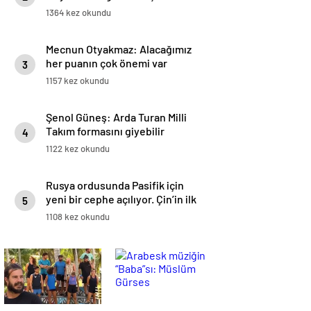
1364 kez okundu
Mecnun Otyakmaz: Alacağımız
her puanın çok önemi var
3
1157 kez okundu
Şenol Güneş: Arda Turan Milli
Takım formasını giyebilir
4
1122 kez okundu
Rusya ordusunda Pasifik için
yeni bir cephe açılıyor. Çin’in ilk
5
tepkisi!
1108 kez okundu