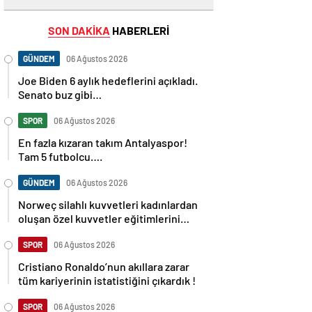
SON DAKİKA
HABERLERİ
GÜNDEM
06 Ağustos 2026
Joe Biden 6 aylık hedeflerini açıkladı.
Senato buz gibi…
SPOR
06 Ağustos 2026
En fazla kızaran takım Antalyaspor!
Tam 5 futbolcu….
GÜNDEM
06 Ağustos 2026
Norweç silahlı kuvvetleri kadınlardan
oluşan özel kuvvetler eğitimlerini
başlattı.
SPOR
06 Ağustos 2026
Cristiano Ronaldo’nun akıllara zarar
tüm kariyerinin istatistiğini çıkardık !
SPOR
06 Ağustos 2026