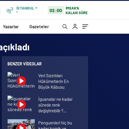
İMSAK'A
İSTANBUL
02:00
KALAN SÜRE
°
Yazarlar
Gazeteler
çıkladı
BENZER VIDEOLAR
Veri Sızıntıları
Hükümetlerin En
Büyük Kâbusu
İguanalar ne kadar
sürede renk
değiştirebilir ?
Detaylar burada…
Penguenleri hiç bu
kadar komik ve