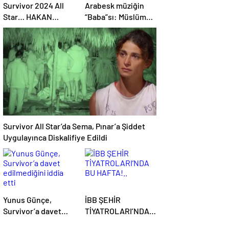
Survivor 2024 All
Arabesk müziğin
Star… HAKAN
“Baba”sı: Müslüm
OYUNA ÇIKMADI,
Gürses
İKİNCİ ELEME
ADAYI KİM OLDU?
Survivor All Star’da Sema, Pınar’a Şiddet
Uygulayınca Diskalifiye Edildi
Yunus Günçe,
İBB ŞEHİR
Survivor’a davet
TİYATROLARI’NDA
edilmediğini iddia
BU HAFTA!..