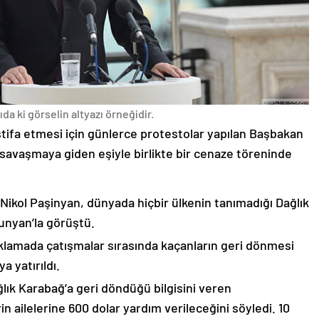
da ki görselin altyazı örneğidir.
stifa etmesi için günlerce protestolar yapılan Başbakan
avaşmaya giden eşiyle birlikte bir cenaze töreninde
 Nikol Paşinyan, dünyada hiçbir ülkenin tanımadığı Dağlık
unyan’la görüştü.
çıklamada çatışmalar sırasında kaçanların geri dönmesi
 yatırıldı.
lık Karabağ’a geri döndüğü bilgisini veren
n ailelerine 600 dolar yardım verileceğini söyledi. 10