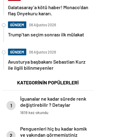
Galatasaray’a kötü haber! Monaco’dan
flaş Onyekuru kararı.
GÜNDEM
06 Ağustos 2026
Trump’tan seçim sonrası ilk mülakat
GÜNDEM
06 Ağustos 2026
Avusturya başbakanı Sebastian Kurz
ile ilgili bilinmeyenler
KATEGORİNİN POPÜLERLERİ
İguanalar ne kadar sürede renk
değiştirebilir ? Detaylar
1
burada…
1619 kez okundu
Penguenleri hiç bu kadar komik
ve yakından görmemiştiniz
2