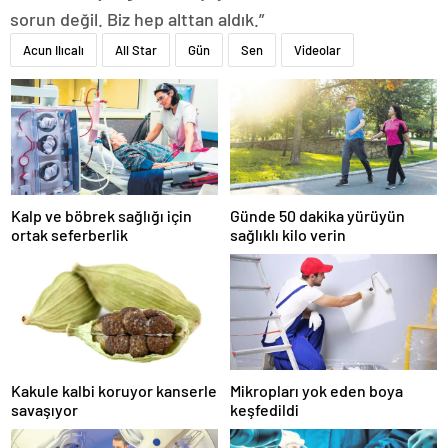
sorun değil. Biz hep alttan aldık.”
Acun Ilıcalı
All Star
Gün
Sen
Videolar
Kalp ve böbrek sağlığı için
Günde 50 dakika yürüyün
ortak seferberlik
sağlıklı kilo verin
Kakule kalbi koruyor kanserle
Mikropları yok eden boya
savaşıyor
keşfedildi