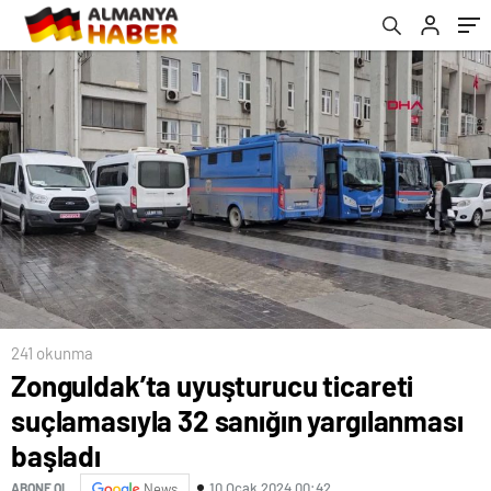
241 okunma
Zonguldak’ta uyuşturucu ticareti
suçlamasıyla 32 sanığın yargılanması
başladı
10 Ocak 2024 00:42
ABONE OL
News