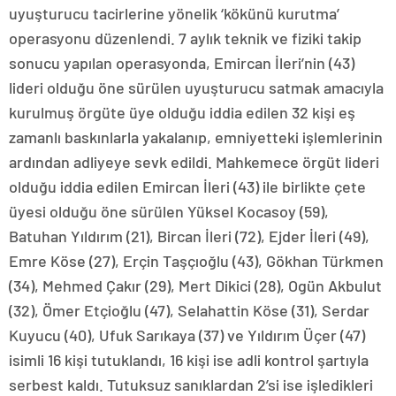
uyuşturucu tacirlerine yönelik ‘kökünü kurutma’
operasyonu düzenlendi. 7 aylık teknik ve fiziki takip
sonucu yapılan operasyonda, Emircan İleri’nin (43)
lideri olduğu öne sürülen uyuşturucu satmak amacıyla
kurulmuş örgüte üye olduğu iddia edilen 32 kişi eş
zamanlı baskınlarla yakalanıp, emniyetteki işlemlerinin
ardından adliyeye sevk edildi. Mahkemece örgüt lideri
olduğu iddia edilen Emircan İleri (43) ile birlikte çete
üyesi olduğu öne sürülen Yüksel Kocasoy (59),
Batuhan Yıldırım (21), Bircan İleri (72), Ejder İleri (49),
Emre Köse (27), Erçin Taşçıoğlu (43), Gökhan Türkmen
(34), Mehmed Çakır (29), Mert Dikici (28), Ogün Akbulut
(32), Ömer Etçioğlu (47), Selahattin Köse (31), Serdar
Kuyucu (40), Ufuk Sarıkaya (37) ve Yıldırım Üçer (47)
isimli 16 kişi tutuklandı, 16 kişi ise adli kontrol şartıyla
serbest kaldı. Tutuksuz sanıklardan 2’si ise işledikleri