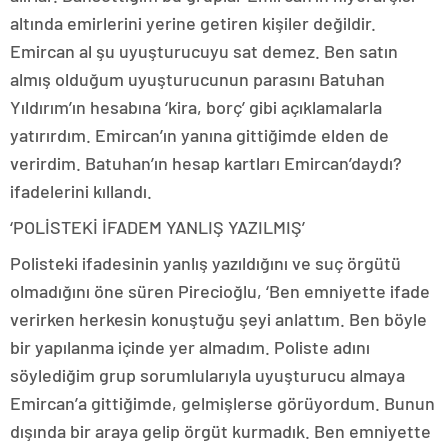
altında emirlerini yerine getiren kişiler değildir.
Emircan al şu uyuşturucuyu sat demez. Ben satın
almış olduğum uyuşturucunun parasını Batuhan
Yıldırım’ın hesabına ‘kira, borç’ gibi açıklamalarla
yatırırdım. Emircan’ın yanına gittiğimde elden de
verirdim. Batuhan’ın hesap kartları Emircan’daydı?
ifadelerini kıllandı.
‘POLİSTEKİ İFADEM YANLIŞ YAZILMIŞ’
Polisteki ifadesinin yanlış yazıldığını ve suç örgütü
olmadığını öne süren Pirecioğlu, ‘Ben emniyette ifade
verirken herkesin konuştuğu şeyi anlattım. Ben böyle
bir yapılanma içinde yer almadım. Poliste adını
söylediğim grup sorumlularıyla uyuşturucu almaya
Emircan’a gittiğimde, gelmişlerse görüyordum. Bunun
dışında bir araya gelip örgüt kurmadık. Ben emniyette