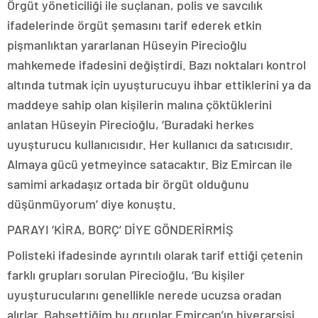
Örgüt yöneticiliği ile suçlanan, polis ve savcılık
ifadelerinde örgüt şemasını tarif ederek etkin
pişmanlıktan yararlanan Hüseyin Pirecioğlu
mahkemede ifadesini değiştirdi. Bazı noktaları kontrol
altında tutmak için uyuşturucuyu ihbar ettiklerini ya da
maddeye sahip olan kişilerin malına çöktüklerini
anlatan Hüseyin Pirecioğlu, ‘Buradaki herkes
uyuşturucu kullanıcısıdır. Her kullanıcı da satıcısıdır.
Almaya gücü yetmeyince satacaktır. Biz Emircan ile
samimi arkadaşız ortada bir örgüt olduğunu
düşünmüyorum’ diye konuştu.
PARAYI ‘KİRA, BORÇ’ DİYE GÖNDERİRMİŞ
Polisteki ifadesinde ayrıntılı olarak tarif ettiği çetenin
farklı grupları sorulan Pirecioğlu, ‘Bu kişiler
uyuşturucularını genellikle nerede ucuzsa oradan
alırlar. Bahsettiğim bu gruplar Emircan’ın hiyerarşisi