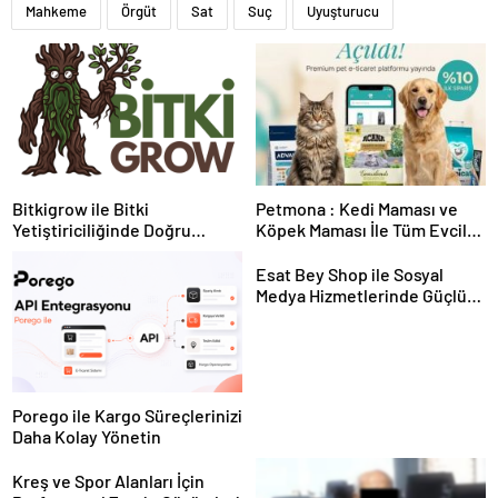
Mahkeme
Örgüt
Sat
Suç
Uyuşturucu
Bitkigrow ile Bitki
Petmona : Kedi Maması ve
Yetiştiriciliğinde Doğru
Köpek Maması İle Tüm Evcil
Ekipman ve Ürün Seçimi
Hayvan Ürünleri
Esat Bey Shop ile Sosyal
Medya Hizmetlerinde Güçlü
Panel Deneyimi
Porego ile Kargo Süreçlerinizi
Daha Kolay Yönetin
Kreş ve Spor Alanları İçin