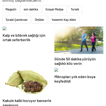
Magazin
son dakika
Sosyal Medya
Turabi
Turabi Çamkıran
Ünlüler
Yasemin Kay Allen
Kalp ve böbrek sağlığı için
ortak seferberlik
Günde 50 dakika yürüyün
sağlıklı kilo verin
Mikropları yok eden boya
keşfedildi
Kakule kalbi koruyor kanserle
savaşıyor