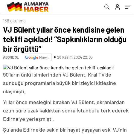
138 okunma
VJ Bülent yıllar önce kendisine gelen
teklifi açıkladı! “Sapkınlıkların olduğu
bir örgüttü”
28 Kasım 2024 22:05
ABONE OL
News
90’ların ünlü isimlerinden VJ Bülent, Kral TV’de
sunduğu programlarla büyük bir izleyici kitlesine
ulaşmıştı.
Yıllar önce mesleğini bırakan VJ Bülent, ekranlardan
uzun süre uzak kaldıktan sonra İstanbul’u terk ederek
Edirne’ye yerleşmişti.
Şu anda Edirne’de sakin bir hayat yaşayan eski VJ’nin