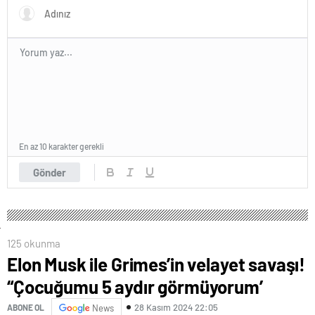
En az 10 karakter gerekli
Gönder
125 okunma
Elon Musk ile Grimes’in velayet savaşı!
“Çocuğumu 5 aydır görmüyorum’
28 Kasım 2024 22:05
ABONE OL
News