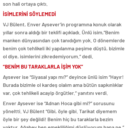
son hali ortaya çıktı.
İSİMLERİNİ SÖYLEMEDİ
VJ Bülent, Enver Aysever’in programına konuk olarak
yıllar sonra aldığı bir teklifi açıkladı. Ünlü isim,”Benim
manken dünyasından çok tanıdığım yok. O dönemlerde
benim çok tehlikeli iki yapılanma peşime düştü, bizimle
ol diye, isimlerini zikredemiyorum.” dedi.
“BENİM BU TARAKLARLA İŞİM YOK”
Aysever ise “Siyasal yapı mı?” deyince ünlü isim “Hayır!
Burada bizimle ol kardeş olalım ama bütün sapkınlıklar
var, çok tehlikeli acayip örgütler.” yanıtını verdi.
Enver Aysever ise “Adnan Hoca gibi mi?” sorusunu
yöneltti. VJ Bülent “Gibi, öyle gibi. Tarikat diyemem
öyle bir şey değildi! Benim hiç bu taraklarla bezim
yoktur. Ağabey ben emekliliğimi düşlüyorum bana ne.”