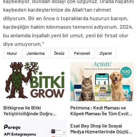
kaybediyor. Bundan dolayı çok üzgünüz. Orada hayatını
kaybeden kardeşlerimize de Allah’tan rahmet
diliyorum. Bir an önce o topraklarda huzurun barışın,
kardeşliğin hakim kılınmasını temenni ediyorum. 2024,
bu anlamda inşallah yeni bir umut, yeni bir fırsat olur
diye umuyorum.”
Huzur
Jandarma
Öksüz
Personeli
Ziyaret
Bitkigrow ile Bitki
Petmona : Kedi Maması ve
Yetiştiriciliğinde Doğru
Köpek Maması İle Tüm Evcil
Ekipman ve Ürün Seçimi
Hayvan Ürünleri
Esat Bey Shop ile Sosyal
Medya Hizmetlerinde Güçlü