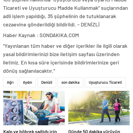
Ticareti ve Uyuşturucu Madde Kullanmak” suçlarından
adli işlem yapıldığı, 35 şüphelinin de tutuklanarak
cezaevine gönderildiği bildirildi. – DENİZLİ
Haber Kaynak : SONDAKIKA.COM
“Yayınlanan tüm haber ve diğer içerikler ile ilgili olarak
yasal bildirimlerinizi bize iletişim sayfası üzerinden
iletiniz. En kısa süre içerisinde bildirimlerinize geri
dönüş sağlanılacaktır.”
Ağrı
Aydın
Denizli
son dakika
Uyuşturucu Ticareti
Kalp ve böbrek sağlığı için
Günde 50 dakika yürüyün