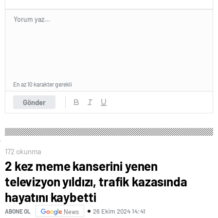
En az 10 karakter gerekli
Gönder
172 okunma
2 kez meme kanserini yenen
televizyon yıldızı, trafik kazasında
hayatını kaybetti
26 Ekim 2024 14:41
ABONE OL
News