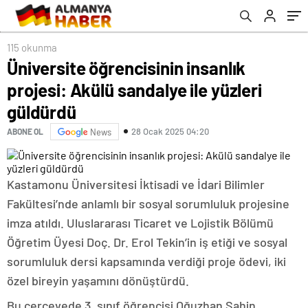
115 okunma
Üniversite öğrencisinin insanlık
projesi: Akülü sandalye ile yüzleri
güldürdü
28 Ocak 2025 04:20
ABONE OL
News
Kastamonu Üniversitesi İktisadi ve İdari Bilimler
Fakültesi’nde anlamlı bir sosyal sorumluluk projesine
imza atıldı. Uluslararası Ticaret ve Lojistik Bölümü
Öğretim Üyesi Doç. Dr. Erol Tekin’in iş etiği ve sosyal
sorumluluk dersi kapsamında verdiği proje ödevi, iki
özel bireyin yaşamını dönüştürdü.
Bu çerçevede 3. sınıf öğrencisi Oğuzhan Şahin,