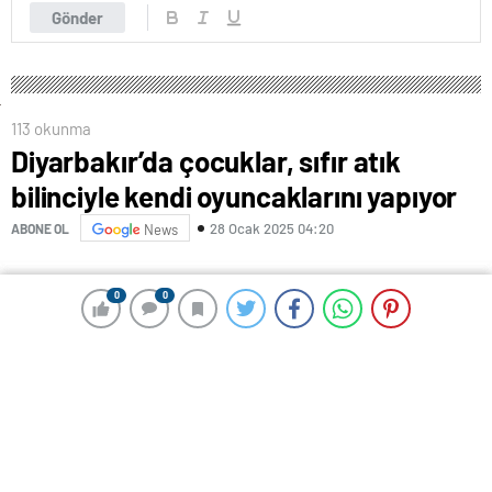
Gönder
113 okunma
Diyarbakır’da çocuklar, sıfır atık
bilinciyle kendi oyuncaklarını yapıyor
28 Ocak 2025 04:20
ABONE OL
News
0
0
0
0
Diyarbakır’ın Merkez Yenişehir ilçesindeki Gençlik ve
Spor İl Müdürlüğü’ne bağlı Yenişehir Gençlik Merkezi,