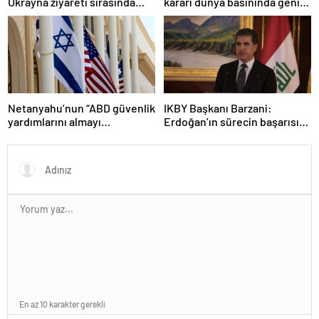
Ukrayna ziyareti sırasında
kararı dünya basınında geniş
trende uyuşturucu kullandığı
yer buldu
iddiasını yalanladı
Netanyahu’nun “ABD güvenlik
IKBY Başkanı Barzani:
yardımlarını almayı
Erdoğan’ın sürecin başarısı
durdurmak zorunda
için ortaya koyduğu çabayı
kalabileceklerini” söylediği
takdirle karşılıyoruz
iddiası
En az 10 karakter gerekli