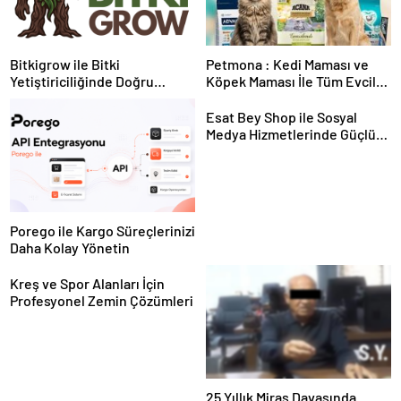
Bitkigrow ile Bitki
Petmona : Kedi Maması ve
Yetiştiriciliğinde Doğru
Köpek Maması İle Tüm Evcil
Ekipman ve Ürün Seçimi
Hayvan Ürünleri
Esat Bey Shop ile Sosyal
Medya Hizmetlerinde Güçlü
Panel Deneyimi
Porego ile Kargo Süreçlerinizi
Daha Kolay Yönetin
Kreş ve Spor Alanları İçin
Profesyonel Zemin Çözümleri
25 Yıllık Miras Davasında