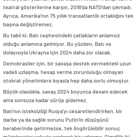
teatral gösterilerine karşın, 2016’da NATO’dan çıkmadı.
Ayrıca, Amerika’nın 75 yıllık transatlantik ortaklığını tek
başına değiştiremez.
Bu tabii ki, Batı cephesindeki çatlakların anlamsız
olduğu anlamına gelmiyor. Bu yüzden, Batı ve
dolayısıyla Ukrayna için 2024 daha zor olacak.
Demokrasiler için, bir savaşa destek vermekteki uzun
vadeli uzlaşma, hesap verme zorunluluğu olmayan
otokrat yönetimlere kıyasla hep daha zorlu olmuştur.
Büyük olasılıkla, savaş 2024 boyunca devam edecek
ama sonsuza kadar sürüp gidemez.
Batı’nın isteksizliği Rusya’yı cesaretlendirirken, bir
darbe ya da sağlık sorunu Putin’in düşüşünü
beraberinde getirmezse, tek öngörülebilir sonuç
müzakereler yoluyla varılacak bir uzlaşma. Şimdilik iki