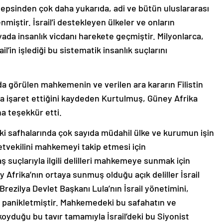
hepsinden çok daha yukarıda, adi ve bütün uluslararası
miştir. İsrail’i destekleyen ülkeler ve onların
ada insanlık vicdanı harekete geçmiştir. Milyonlarca,
il’in işlediği bu sistematik insanlık suçlarını
da görülen mahkemenin ve verilen ara kararın Filistin
a işaret ettiğini kaydeden Kurtulmuş, Güney Afrika
na teşekkür etti.
safhalarında çok sayıda müdahil ülke ve kurumun işin
letvekilini mahkemeyi takip etmesi için
ş suçlarıyla ilgili delilleri mahkemeye sunmak için
frika’nın ortaya sunmuş olduğu açık deliller İsrail
rezilya Devlet Başkanı Lula’nın İsrail yönetimini,
 panikletmiştir. Mahkemedeki bu safahatın ve
koyduğu bu tavır tamamıyla İsrail’deki bu Siyonist