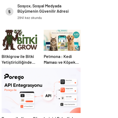
Sosyox, Sosyal Medyada
Büyümenin Güvenilir Adresi
5
Olarak Öne Çıkıyor
2941 kez okundu
Bitkigrow ile Bitki
Petmona : Kedi
Yetiştiriciliğinde
Maması ve Köpek
Doğru Ekipman ve
Maması İle Tüm
Ürün Seçimi
Evcil Hayvan
Ürünleri