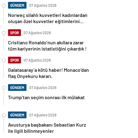
GÜNDEM
07 Ağustos 2026
Norweç silahlı kuvvetleri kadınlardan
oluşan özel kuvvetler eğitimlerini
başlattı.
SPOR
07 Ağustos 2026
Cristiano Ronaldo’nun akıllara zarar
tüm kariyerinin istatistiğini çıkardık !
SPOR
07 Ağustos 2026
Galatasaray’a kötü haber! Monaco’dan
flaş Onyekuru kararı.
GÜNDEM
07 Ağustos 2026
Trump’tan seçim sonrası ilk mülakat
GÜNDEM
07 Ağustos 2026
Avusturya başbakanı Sebastian Kurz
ile ilgili bilinmeyenler