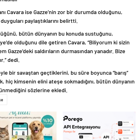
nı Cavara ise Gazze’nin zor bir durumda olduğunu,
yguları paylaştıklarını belirtti.
ldüğünü, bütün dünyanın bu konuda sustuğunu,
’de olduğunu dile getiren Cavara, “Biliyorum ki sizin
em Gazze’deki saldırıların durmasından yanadır. Bize
r.” dedi.
yle bir savaştan geçtiklerini, bu süre boyunca “barış”
rek, hiç kimsenin elini ateşe sokmadığını, bütün dünyanın
şünmediğini sözlerine ekledi.
ke