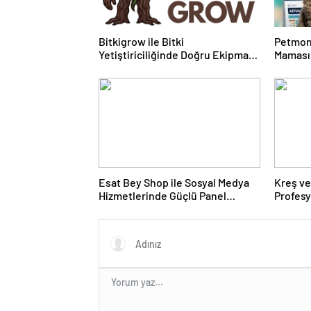
Bitkigrow ile Bitki
Petmon
Yetiştiriciliğinde Doğru Ekipman
Maması 
ve Ürün Seçimi
Ürünler
Esat Bey Shop ile Sosyal Medya
Kreş ve
Hizmetlerinde Güçlü Panel
Profes
Deneyimi