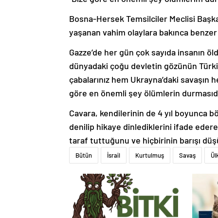
Bosna-Hersek Temsilciler Meclisi Başka
yaşanan vahim olaylara bakınca benzer du
Gazze’de her gün çok sayıda insanın ö
dünyadaki çoğu devletin gözünün Türkiye
çabalarınız hem Ukrayna’daki savaşın h
göre en önemli şey ölümlerin durmasıdı
Cavara, kendilerinin de 4 yıl boyunca bö
denilip hikaye dinlediklerini ifade ede
taraf tuttuğunu ve hiçbirinin barışı dü
Bütün
İsrail
Kurtulmuş
Savaş
Ül