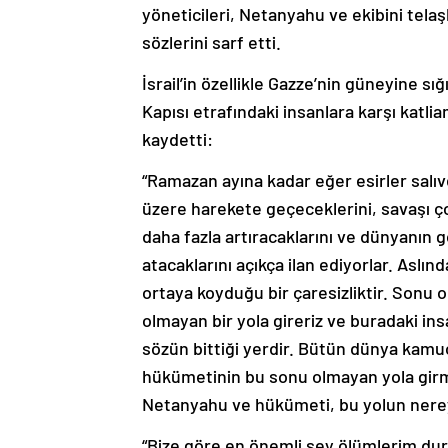
yöneticileri, Netanyahu ve ekibini telaş
sözlerini sarf etti.
İsrail’in özellikle Gazze’nin güneyine 
Kapısı etrafındaki insanlara karşı katli
kaydetti:
“Ramazan ayına kadar eğer esirler sal
üzere harekete geçeceklerini, savaşı ço
daha fazla artıracaklarını ve dünyanın
atacaklarını açıkça ilan ediyorlar. Aslı
ortaya koyduğu bir çaresizliktir. Sonu 
olmayan bir yola gireriz ve buradaki insa
sözün bittiği yerdir. Bütün dünya kamu
hükümetinin bu sonu olmayan yola girm
Netanyahu ve hükümeti, bu yolun nereye 
“Bize göre en önemli şey ölümlerim dur