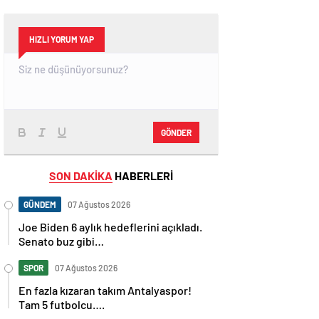
HIZLI YORUM YAP
GÖNDER
SON DAKİKA
HABERLERİ
GÜNDEM
07 Ağustos 2026
Joe Biden 6 aylık hedeflerini açıkladı.
Senato buz gibi…
SPOR
07 Ağustos 2026
En fazla kızaran takım Antalyaspor!
Tam 5 futbolcu….