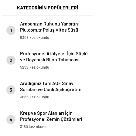
KATEGORİNİN POPÜLERLERİ
Arabanızın Ruhunu Yansıtın:
Plu.com.tr Peluş Vites Süsü
1
Modelleri
6309 kez okundu
Profesyonel Atölyeler İçin Güçlü
ve Dayanıklı Bijon Tabancası
2
Çözümleri
5299 kez okundu
Aradığınız Tüm AÖF Sınav
Soruları ve Canlı Açıköğretim
3
Forumu Burada
3686 kez okundu
Kreş ve Spor Alanları İçin
Profesyonel Zemin Çözümleri
4
3180 kez okundu