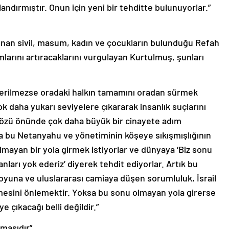
landırmıştır. Onun için yeni bir tehditte bulunuyorlar.”
sığınan sivil, masum, kadın ve çocukların bulunduğu Refah
amlarını artıracaklarını vurgulayan Kurtulmuş, şunları
ıverilmezse oradaki halkın tamamını oradan sürmek
k daha yukarı seviyelere çıkararak insanlık suçlarını
 gözü önünde çok daha büyük bir cinayete adım
nda bu Netanyahu ve yönetiminin köşeye sıkışmışlığının
olmayan bir yola girmek istiyorlar ve dünyaya ‘Biz sonu
nları yok ederiz’ diyerek tehdit ediyorlar. Artık bu
oyuna ve uluslararası camiaya düşen sorumluluk, İsrail
esini önlemektir. Yoksa bu sonu olmayan yola girerse
çıkacağı belli değildir.”
masıdır”