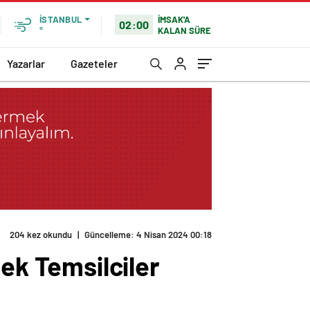
İMSAK'A
İSTANBUL
02:00
KALAN SÜRE
°
Yazarlar
Gazeteler
204 kez okundu
|
Güncelleme: 4 Nisan 2024 00:18
k Temsilciler