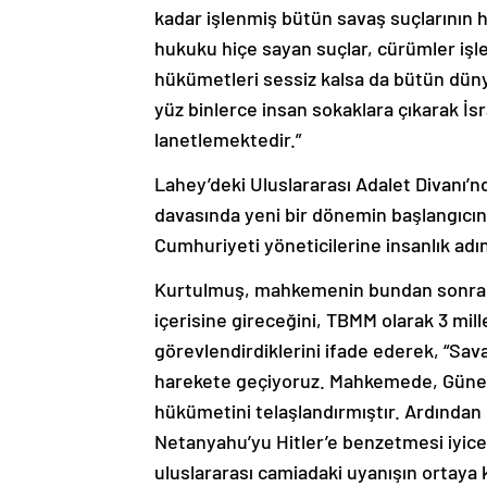
kadar işlenmiş bütün savaş suçlarının 
hukuku hiçe sayan suçlar, cürümler işlen
hükümetleri sessiz kalsa da bütün düny
yüz binlerce insan sokaklara çıkarak İsra
lanetlemektedir.”
Lahey’deki Uluslararası Adalet Divanı’n
davasında yeni bir dönemin başlangıcın
Cumhuriyeti yöneticilerine insanlık adı
Kurtulmuş, mahkemenin bundan sonraki 
içerisine gireceğini, TBMM olarak 3 mil
görevlendirdiklerini ifade ederek, “Sava
harekete geçiyoruz. Mahkemede, Güney A
hükümetini telaşlandırmıştır. Ardından B
Netanyahu’yu Hitler’e benzetmesi iyice
uluslararası camiadaki uyanışın ortaya 