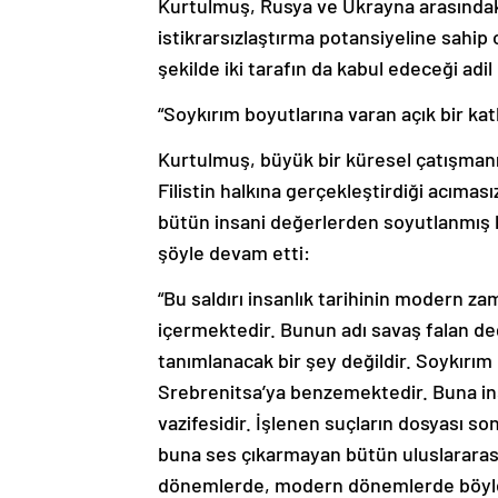
Kurtulmuş, Rusya ve Ukrayna arasındaki 
istikrarsızlaştırma potansiyeline sahip 
şekilde iki tarafın da kabul edeceği adi
“Soykırım boyutlarına varan açık bir kat
Kurtulmuş, büyük bir küresel çatışmanın 
Filistin halkına gerçekleştirdiği acımas
bütün insani değerlerden soyutlanmış k
şöyle devam etti:
“Bu saldırı insanlık tarihinin modern za
içermektedir. Bunun adı savaş falan deği
tanımlanacak bir şey değildir. Soykırım b
Srebrenitsa’ya benzemektedir. Buna ins
vazifesidir. İşlenen suçların dosyası s
buna ses çıkarmayan bütün uluslararası 
dönemlerde, modern dönemlerde böyle b