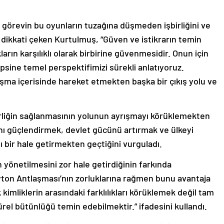
 görevin bu oyunların tuzağına düşmeden işbirliğini ve
 dikkati çeken Kurtulmuş, “Güven ve istikrarın temin
kların karşılıklı olarak birbirine güvenmesidir. Onun için
epsine temel perspektifimizi sürekli anlatıyoruz.
ışma içerisinde hareket etmekten başka bir çıkış yolu ve
liğin sağlanmasının yolunun ayrışmayı körüklemekten
ını güçlendirmek, devlet gücünü artırmak ve ülkeyi
lı bir hale getirmekten geçtiğini vurguladı.
yönetilmesini zor hale getirdiğinin farkında
ayton Antlaşması’nın zorluklarına rağmen bunu avantaja
 kimliklerin arasındaki farklılıkları körüklemek değil tam
türel bütünlüğü temin edebilmektir.” ifadesini kullandı.