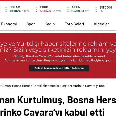
DOLAR
EURO
ALTIN
BITCOIN
47,7024
55,0474
6.499,51
%
0.05%
-0.12%
0,11
Ekonomi
Spor
Kadın
Foto Galeri
Videolar
lmuş, Bosna Hersek Temsilciler Meclisi Başkanı Marinko Cavara’yı kabul
an Kurtulmuş, Bosna Herse
rinko Cavara’yı kabul etti