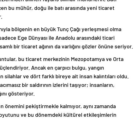
çen bu mühür, doğu ile batı arasında yeni ticaret
r.
lanıyla bölgenin en büyük Tunç Çağı yerleşmesi olma
 sadece Ege Dünyası ile Anadolu arasındaki ticari
samlı bir ticaret ağının da varlığını gözler önüne seriyor.
uluntular, bu ticaret merkezinin Mezopotamya ve Orta
güçlendiriyor. Ancak en çarpıcı bulgu, yangın
ilahlar ve dört farklı bireye ait insan kalıntıları oldu.
cımasız bir saldırının izlerini taşıyor; insanların,
ını gösteriyor.
’ün önemini pekiştirmekle kalmıyor, aynı zamanda
 boyutunu ve bu dönemdeki kültürel etkileşimlerin