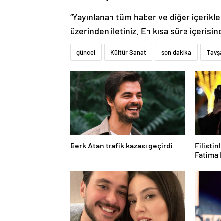
“Yayınlanan tüm haber ve diğer içerikler i
üzerinden iletiniz. En kısa süre içerisin
güncel
Kültür Sanat
son dakika
Tavşa
Berk Atan trafik kazası geçirdi
Filisti
Fatima 
sonucu 