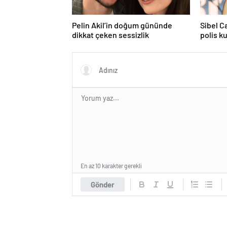
Pelin Akil’in doğum gününde
Sibel C
dikkat çeken sessizlik
polis k
En az 10 karakter gerekli
Gönder