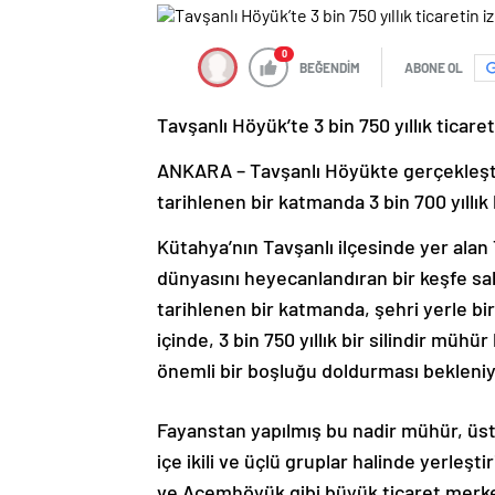
0
BEĞENDİM
ABONE OL
Tavşanlı Höyük’te 3 bin 750 yıllık ticaret
ANKARA – Tavşanlı Höyükte gerçekleştir
tarihlenen bir katmanda 3 bin 700 yıllık
Kütahya’nın Tavşanlı ilçesinde yer alan 
dünyasını heyecanlandıran bir keşfe sah
tarihlenen bir katmanda, şehri yerle bir 
içinde, 3 bin 750 yıllık bir silindir mü
önemli bir boşluğu doldurması bekleniy
Fayanstan yapılmış bu nadir mühür, üst ve
içe ikili ve üçlü gruplar halinde yerleş
ve Acemhöyük gibi büyük ticaret merkez