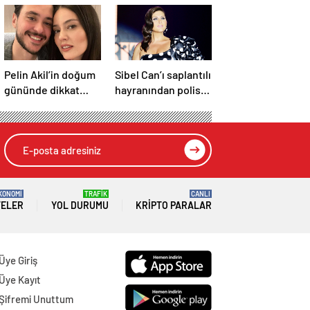
Pelin Akil’in doğum
Sibel Can’ı saplantılı
gününde dikkat
hayranından polis
çeken sessizlik
kurtardı
KONOMİ
TRAFİK
CANLI
TELER
YOL DURUMU
KRIPTO PARALAR
Üye Giriş
Üye Kayıt
Şifremi Unuttum