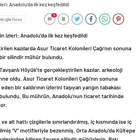
0
News
in izleri: Anadolu’da ilk kez keşfedildi
ilen kazılarda Asur Ticaret Kolonileri Çağı’nın sonuna
 bir silindir mühür bulundu.
Tavşanlı Höyük’te gerçekleştirilen kazılar, arkeoloji
ne oldu. Asur Ticaret Kolonileri Çağı’nın sonuna
eden bir saldırının izlerini taşıyan yangın tabakası
hür bulundu. Bu mührün, Anadolu’nun ticaret tarihinde
or.
 alt hattı çizgilerle sınırlandırılmış, iç kısmında ise iç
tirilmiş “V” motifleriyle bezenmiş. Orta Anadolu’da Kültepe
lerinden bilinen fayans silindir mühürlerin, Batı