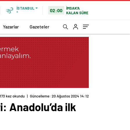
İMSAK'A
İSTANBUL
02:00
KALAN SÜRE
°
Yazarlar
Gazeteler
173 kez okundu
|
Güncelleme: 20 Ağustos 2024 14:12
ri: Anadolu’da ilk