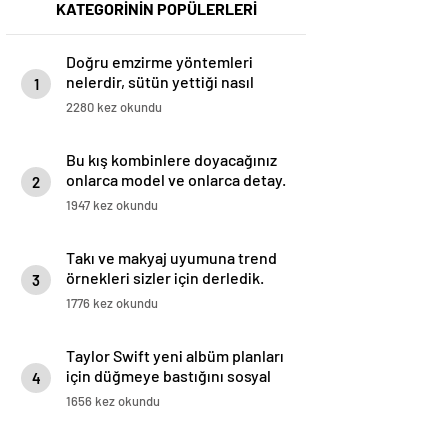
KATEGORİNİN POPÜLERLERİ
Doğru emzirme yöntemleri
nelerdir, sütün yettiği nasıl
1
anlaşılır?
2280 kez okundu
Bu kış kombinlere doyacağınız
onlarca model ve onlarca detay.
2
1947 kez okundu
Takı ve makyaj uyumuna trend
örnekleri sizler için derledik.
3
1776 kez okundu
Taylor Swift yeni albüm planları
için düğmeye bastığını sosyal
4
medyadan duyurdu!
1656 kez okundu