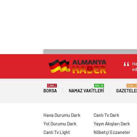
Ha
ed
CANLI
ANLIK
GÜNLÜ
BORSA
NAMAZ VAKITLERI
GAZETELE
Hava Durumu Dark
Canlı Tv Dark
Yol Durumu Dark
Yayın Akışları Dark
Canlı Tv Light
Nöbetçi Eczaneler