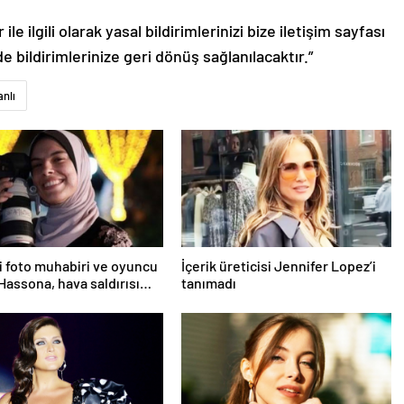
le ilgili olarak yasal bildirimlerinizi bize iletişim sayfası
de bildirimlerinize geri dönüş sağlanılacaktır.”
nlı
nli foto muhabiri ve oyuncu
İçerik üreticisi Jennifer Lopez’i
Hassona, hava saldırısı
tanımadı
hayatını kaybetti