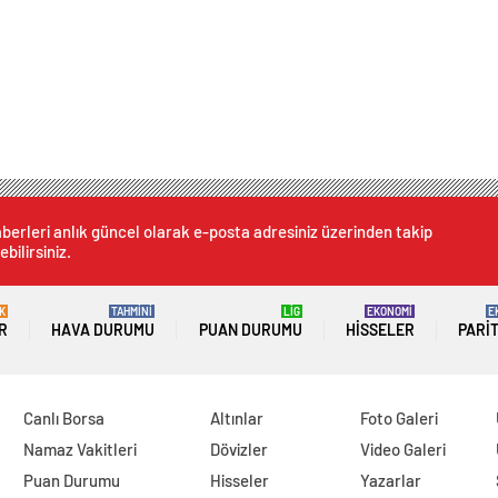
berleri anlık güncel olarak e-posta adresiniz üzerinden takip
ebilirsiniz.
K
TAHMİNİ
LİG
EKONOMİ
E
R
HAVA DURUMU
PUAN DURUMU
HISSELER
PARI
Canlı Borsa
Altınlar
Foto Galeri
Namaz Vakitleri
Dövizler
Video Galeri
Puan Durumu
Hisseler
Yazarlar