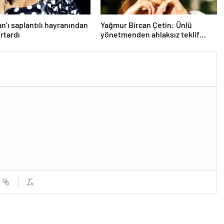
an’ı saplantılı hayranından
Yağmur Bircan Çetin: Ünlü
urtardı
yönetmenden ahlaksız teklif
aldım