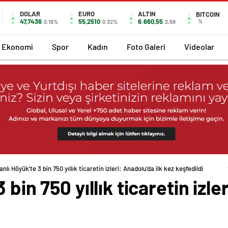
DOLAR
EURO
ALTIN
BITCOIN
47,7436
55,2510
6.660,55
%
0.18%
0.32%
2,59
Ekonomi
Spor
Kadın
Foto Galeri
Videolar
nlı Höyük’te 3 bin 750 yıllık ticaretin izleri: Anadolu’da ilk kez keşfedildi
bin 750 yıllık ticaretin izle