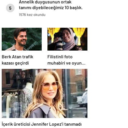
Annelik duygusunun ortak
tanımı diyebileceğimiz 10 başlık.
5
1576 kez okundu
Berk Atan trafik
Filistinli foto
kazası geçirdi
muhabiri ve oyuncu
Fatima Hassona,
hava saldırısı
sonucu hayatını
kaybetti
İçerik üreticisi Jennifer Lopez’i tanımadı