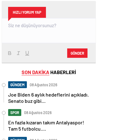
HIZLI YORUM YAP
GÖNDER
SON DAKİKA
HABERLERİ
GÜNDEM
08 Ağustos 2026
Joe Biden 6 aylık hedeflerini açıkladı.
Senato buz gibi…
SPOR
08 Ağustos 2026
En fazla kızaran takım Antalyaspor!
Tam 5 futbolcu….