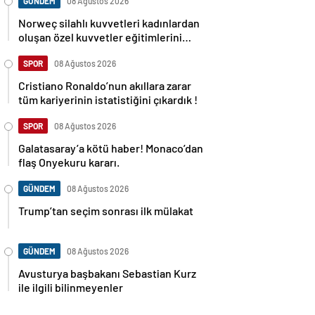
GÜNDEM
08 Ağustos 2026
Norweç silahlı kuvvetleri kadınlardan
oluşan özel kuvvetler eğitimlerini
başlattı.
SPOR
08 Ağustos 2026
Cristiano Ronaldo’nun akıllara zarar
tüm kariyerinin istatistiğini çıkardık !
SPOR
08 Ağustos 2026
Galatasaray’a kötü haber! Monaco’dan
flaş Onyekuru kararı.
GÜNDEM
08 Ağustos 2026
Trump’tan seçim sonrası ilk mülakat
GÜNDEM
08 Ağustos 2026
Avusturya başbakanı Sebastian Kurz
ile ilgili bilinmeyenler