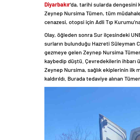
Diyarbakır
‘da, tarihi sularda dengesin
Zeynep Nursima Tümen, tüm müdahalel
cenazesi, otopsi için Adli Tıp Kurumu’na 
Olay, öğleden sonra Sur ilçesindeki UNE
surların bulunduğu Hazreti Süleyman Ca
gezmeye gelen Zeynep Nursima Tümen, ç
kaybedip düştü. Çevredekilerin ihbarı üz
Zeynep Nursima, sağlık ekiplerinin ilk 
kaldırıldı. Burada tedaviye alınan Tümen