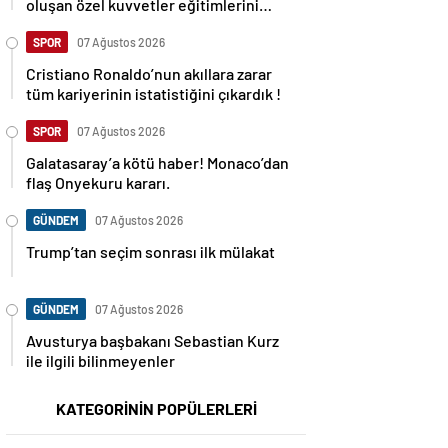
oluşan özel kuvvetler eğitimlerini
başlattı.
SPOR
07 Ağustos 2026
Cristiano Ronaldo’nun akıllara zarar
tüm kariyerinin istatistiğini çıkardık !
SPOR
07 Ağustos 2026
Galatasaray’a kötü haber! Monaco’dan
flaş Onyekuru kararı.
GÜNDEM
07 Ağustos 2026
Trump’tan seçim sonrası ilk mülakat
GÜNDEM
07 Ağustos 2026
Avusturya başbakanı Sebastian Kurz
ile ilgili bilinmeyenler
KATEGORİNİN POPÜLERLERİ