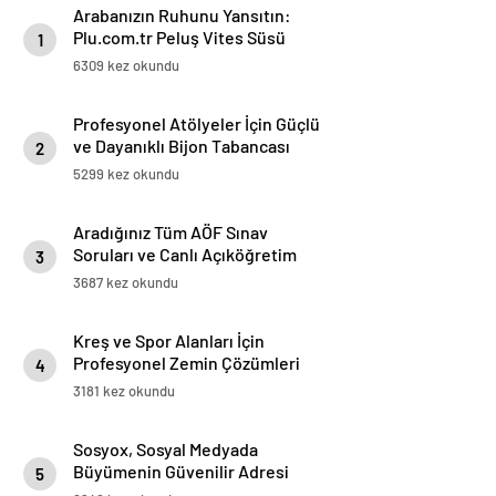
Arabanızın Ruhunu Yansıtın:
Plu.com.tr Peluş Vites Süsü
1
Modelleri
6309 kez okundu
Profesyonel Atölyeler İçin Güçlü
ve Dayanıklı Bijon Tabancası
2
Çözümleri
5299 kez okundu
Aradığınız Tüm AÖF Sınav
Soruları ve Canlı Açıköğretim
3
Forumu Burada
3687 kez okundu
Kreş ve Spor Alanları İçin
Profesyonel Zemin Çözümleri
4
3181 kez okundu
Sosyox, Sosyal Medyada
Büyümenin Güvenilir Adresi
5
Olarak Öne Çıkıyor