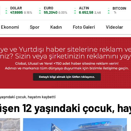
DOLAR
EURO
ALTIN
BITCOIN
47,6995
55,2040
6.652,58
%
0.15%
0.33%
2,46
Ekonomi
Spor
Kadın
Foto Galeri
Videolar
yaşındaki çocuk, hayatını kaybetti
üşen 12 yaşındaki çocuk, hay