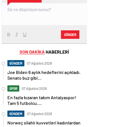
GÖNDER
SON DAKİKA
HABERLERİ
GÜNDEM
07 Ağustos 2026
Joe Biden 6 aylık hedeflerini açıkladı.
Senato buz gibi…
SPOR
07 Ağustos 2026
En fazla kızaran takım Antalyaspor!
Tam 5 futbolcu….
GÜNDEM
07 Ağustos 2026
Norweç silahlı kuvvetleri kadınlardan