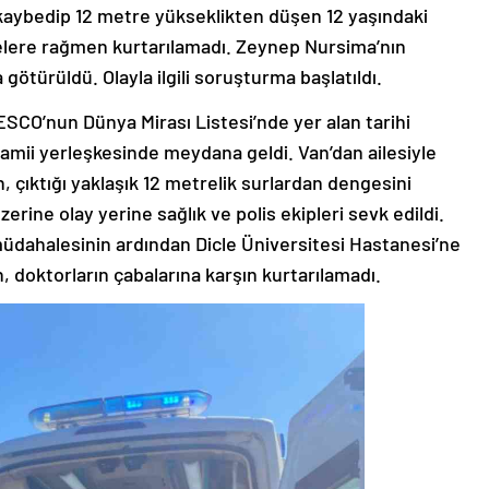
i kaybedip 12 metre yükseklikten düşen 12 yaşındaki
ere rağmen kurtarılamadı. Zeynep Nursima’nın
götürüldü. Olayla ilgili soruşturma başlatıldı.
SCO’nun Dünya Mirası Listesi’nde yer alan tarihi
mii yerleşkesinde meydana geldi. Van’dan ailesiyle
ıktığı yaklaşık 12 metrelik surlardan dengesini
erine olay yerine sağlık ve polis ekipleri sevk edildi.
müdahalesinin ardından Dicle Üniversitesi Hastanesi’ne
, doktorların çabalarına karşın kurtarılamadı.