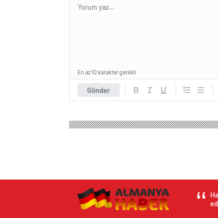
En az 10 karakter gerekli
Gönder
Ha
ed