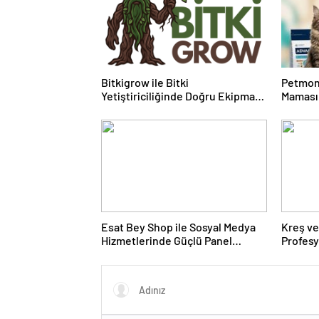
Bitkigrow ile Bitki
Petmon
Yetiştiriciliğinde Doğru Ekipman
Maması 
ve Ürün Seçimi
Ürünler
Esat Bey Shop ile Sosyal Medya
Kreş ve
Hizmetlerinde Güçlü Panel
Profes
Deneyimi