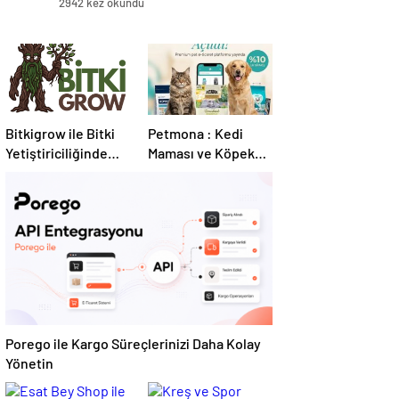
2942 kez okundu
Bitkigrow ile Bitki
Petmona : Kedi
Yetiştiriciliğinde
Maması ve Köpek
Doğru Ekipman ve
Maması İle Tüm
Ürün Seçimi
Evcil Hayvan
Ürünleri
Porego ile Kargo Süreçlerinizi Daha Kolay
Yönetin