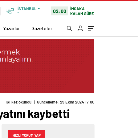
İMSAK'A
İSTANBUL
02:00
KALAN SÜRE
°
Yazarlar
Gazeteler
161 kez okundu
|
Güncelleme: 29 Ekim 2024 17:00
atını kaybetti
HIZLI YORUM YAP