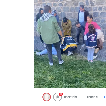
0
BEĞENDİM
ABONE OL