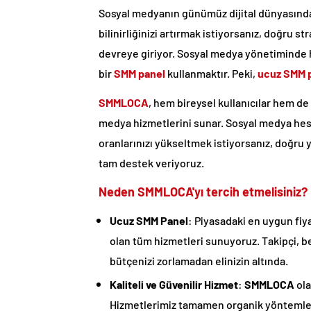
Sosyal medyanın günümüz dijital dünyasında
bilinirliğinizi artırmak istiyorsanız, doğru s
devreye giriyor. Sosyal medya yönetiminde hız
bir
SMM panel
kullanmaktır. Peki,
ucuz SMM 
SMMLOCA
, hem bireysel kullanıcılar hem de 
medya hizmetlerini sunar. Sosyal medya hesap
oranlarınızı yükseltmek istiyorsanız, doğru 
tam destek veriyoruz.
Neden SMMLOCA'yı tercih etmelisiniz?
Ucuz SMM Panel
: Piyasadaki en uygun fiya
olan tüm hizmetleri sunuyoruz. Takipçi, b
bütçenizi zorlamadan elinizin altında.
Kaliteli ve Güvenilir Hizmet
:
SMMLOCA
ola
Hizmetlerimiz tamamen organik yöntemler