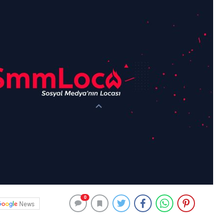
0
News