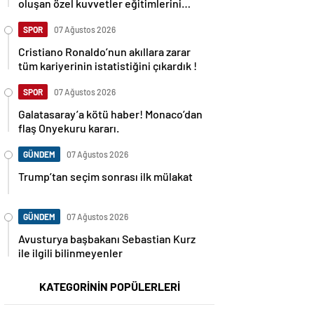
oluşan özel kuvvetler eğitimlerini
başlattı.
SPOR
07 Ağustos 2026
Cristiano Ronaldo’nun akıllara zarar
tüm kariyerinin istatistiğini çıkardık !
SPOR
07 Ağustos 2026
Galatasaray’a kötü haber! Monaco’dan
flaş Onyekuru kararı.
GÜNDEM
07 Ağustos 2026
Trump’tan seçim sonrası ilk mülakat
GÜNDEM
07 Ağustos 2026
Avusturya başbakanı Sebastian Kurz
ile ilgili bilinmeyenler
KATEGORİNİN POPÜLERLERİ