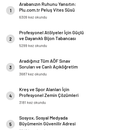
Arabanızın Ruhunu Yansıtın:
Plu.com.tr Peluş Vites Süsü
1
Modelleri
6309 kez okundu
Profesyonel Atölyeler İçin Güçlü
ve Dayanıklı Bijon Tabancası
2
Çözümleri
5299 kez okundu
Aradığınız Tüm AÖF Sınav
Soruları ve Canlı Açıköğretim
3
Forumu Burada
3687 kez okundu
Kreş ve Spor Alanları İçin
Profesyonel Zemin Çözümleri
4
3181 kez okundu
Sosyox, Sosyal Medyada
Büyümenin Güvenilir Adresi
5
Olarak Öne Çıkıyor