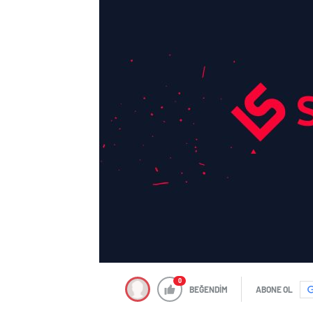
0
BEĞENDİM
ABONE OL