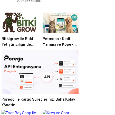
2942 kez okundu
Bitkigrow ile Bitki
Petmona : Kedi
Yetiştiriciliğinde
Maması ve Köpek
Doğru Ekipman ve
Maması İle Tüm
Ürün Seçimi
Evcil Hayvan
Ürünleri
Porego ile Kargo Süreçlerinizi Daha Kolay
Yönetin