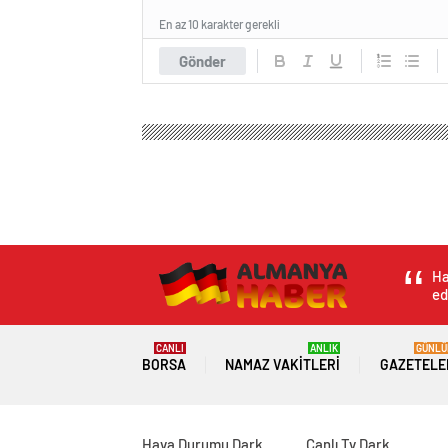
En az 10 karakter gerekli
Gönder
Ha
ed
CANLI
ANLIK
GÜNLÜ
BORSA
NAMAZ VAKITLERI
GAZETELE
Hava Durumu Dark
Canlı Tv Dark