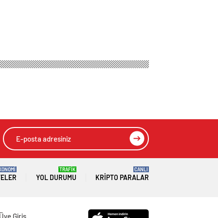
KONOMİ
TRAFİK
CANLI
TELER
YOL DURUMU
KRIPTO PARALAR
Üye Giriş