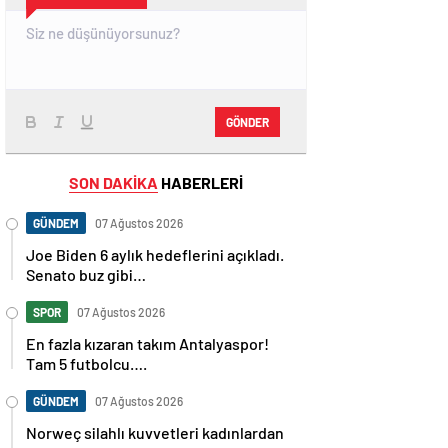
GÖNDER
SON DAKİKA
HABERLERİ
GÜNDEM
07 Ağustos 2026
Joe Biden 6 aylık hedeflerini açıkladı.
Senato buz gibi…
SPOR
07 Ağustos 2026
En fazla kızaran takım Antalyaspor!
Tam 5 futbolcu….
GÜNDEM
07 Ağustos 2026
Norweç silahlı kuvvetleri kadınlardan