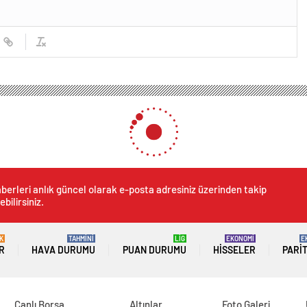
berleri anlık güncel olarak e-posta adresiniz üzerinden takip
ebilirsiniz.
K
TAHMİNİ
LİG
EKONOMİ
E
R
HAVA DURUMU
PUAN DURUMU
HISSELER
PARI
Canlı Borsa
Altınlar
Foto Galeri