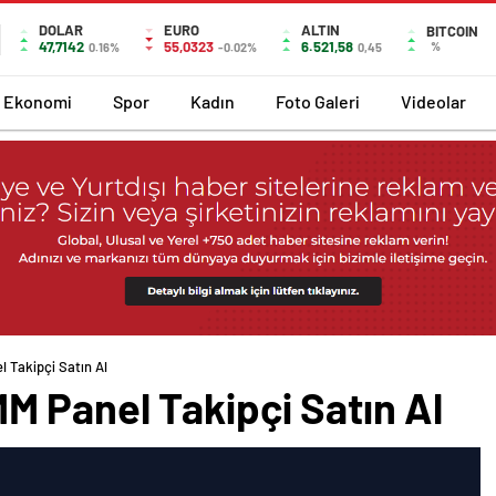
DOLAR
EURO
ALTIN
BITCOIN
47,7142
55,0323
6.521,58
%
0.16%
-0.02%
0,45
Ekonomi
Spor
Kadın
Foto Galeri
Videolar
Takipçi Satın Al
 Panel Takipçi Satın Al