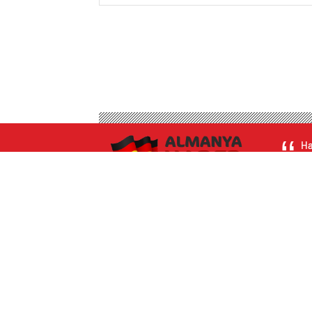
Ha
ed
CANLI
ANLIK
GÜNLÜ
BORSA
NAMAZ VAKITLERI
GAZETELE
Hava Durumu Dark
Canlı Tv Dark
Yol Durumu Dark
Yayın Akışları Dark
Canlı Tv Light
Nöbetçi Eczaneler