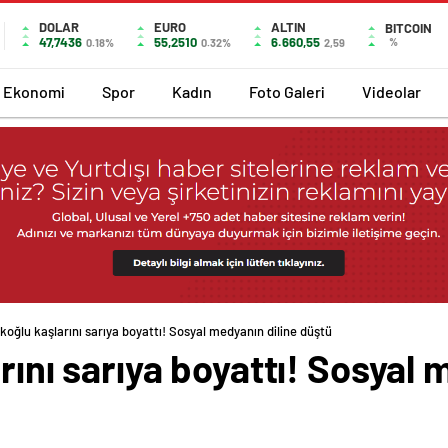
DOLAR
EURO
ALTIN
BITCOIN
47,7436
55,2510
6.660,55
%
0.18%
0.32%
2,59
Ekonomi
Spor
Kadın
Foto Galeri
Videolar
rkoğlu kaşlarını sarıya boyattı! Sosyal medyanın diline düştü
rını sarıya boyattı! Sosyal 