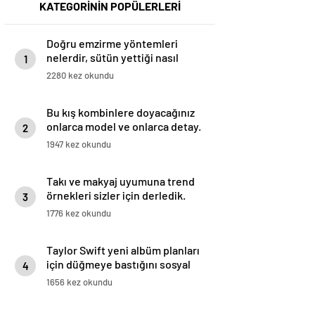
KATEGORİNİN POPÜLERLERİ
Doğru emzirme yöntemleri
nelerdir, sütün yettiği nasıl
1
anlaşılır?
2280 kez okundu
Bu kış kombinlere doyacağınız
onlarca model ve onlarca detay.
2
1947 kez okundu
Takı ve makyaj uyumuna trend
örnekleri sizler için derledik.
3
1776 kez okundu
Taylor Swift yeni albüm planları
için düğmeye bastığını sosyal
4
medyadan duyurdu!
1656 kez okundu