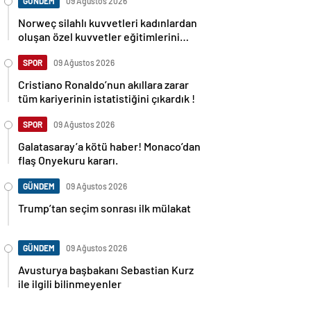
GÜNDEM
09 Ağustos 2026
Norweç silahlı kuvvetleri kadınlardan
oluşan özel kuvvetler eğitimlerini
başlattı.
SPOR
09 Ağustos 2026
Cristiano Ronaldo’nun akıllara zarar
tüm kariyerinin istatistiğini çıkardık !
SPOR
09 Ağustos 2026
Galatasaray’a kötü haber! Monaco’dan
flaş Onyekuru kararı.
GÜNDEM
09 Ağustos 2026
Trump’tan seçim sonrası ilk mülakat
GÜNDEM
09 Ağustos 2026
Avusturya başbakanı Sebastian Kurz
ile ilgili bilinmeyenler