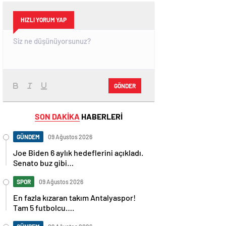
HIZLI YORUM YAP
GÖNDER
SON DAKİKA
HABERLERİ
GÜNDEM
09 Ağustos 2026
Joe Biden 6 aylık hedeflerini açıkladı.
Senato buz gibi…
SPOR
09 Ağustos 2026
En fazla kızaran takım Antalyaspor!
Tam 5 futbolcu….