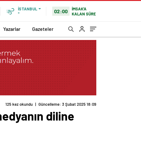
İMSAK'A
İSTANBUL
02:00
KALAN SÜRE
°
Yazarlar
Gazeteler
125 kez okundu
|
Güncelleme: 3 Şubat 2025 18:09
medyanın diline