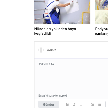
Mikropları yok eden boya
Radyot
keşfedildi
ışınlan
En az 10 karakter gerekli
Gönder