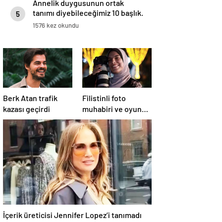
Annelik duygusunun ortak
tanımı diyebileceğimiz 10 başlık.
5
1576 kez okundu
Berk Atan trafik
Filistinli foto
kazası geçirdi
muhabiri ve oyuncu
Fatima Hassona,
hava saldırısı
sonucu hayatını
kaybetti
İçerik üreticisi Jennifer Lopez’i tanımadı