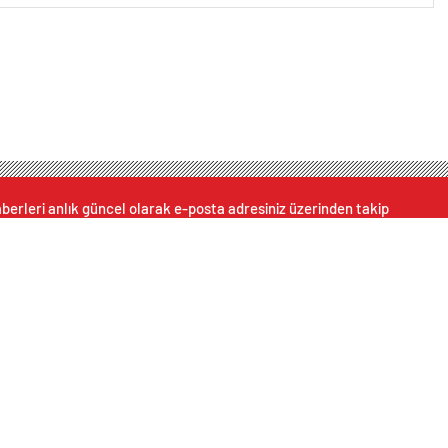
berleri anlık güncel olarak e-posta adresiniz üzerinden takip
ebilirsiniz.
K
TAHMİNİ
LİG
EKONOMİ
E
R
HAVA DURUMU
PUAN DURUMU
HISSELER
PARI
Canlı Borsa
Altınlar
Foto Galeri
Namaz Vakitleri
Dövizler
Video Galeri
Puan Durumu
Hisseler
Yazarlar