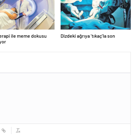
erapi ile meme dokusu
Dizdeki ağrıya ‘tıkaç’la son
ıyor