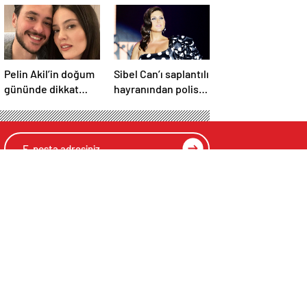
Pelin Akil’in doğum
Sibel Can’ı saplantılı
gününde dikkat
hayranından polis
çeken sessizlik
kurtardı
KONOMİ
TRAFİK
CANLI
TELER
YOL DURUMU
KRIPTO PARALAR
Üye Giriş
Üye Kayıt
Şifremi Unuttum