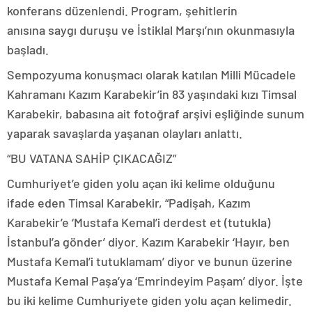
konferans düzenlendi. Program, şehitlerin
anısına saygı duruşu ve İstiklal Marşı’nın okunmasıyla
başladı.
Sempozyuma konuşmacı olarak katılan Milli Mücadele
Kahramanı Kazım Karabekir’in 83 yaşındaki kızı Timsal
Karabekir, babasına ait fotoğraf arşivi eşliğinde sunum
yaparak savaşlarda yaşanan olayları anlattı.
“BU VATANA SAHİP ÇIKACAĞIZ”
Cumhuriyet’e giden yolu açan iki kelime olduğunu
ifade eden Timsal Karabekir, “Padişah, Kazım
Karabekir’e ‘Mustafa Kemal’i derdest et (tutukla)
İstanbul’a gönder’ diyor. Kazım Karabekir ‘Hayır, ben
Mustafa Kemal’i tutuklamam’ diyor ve bunun üzerine
Mustafa Kemal Paşa’ya ‘Emrindeyim Paşam’ diyor. İşte
bu iki kelime Cumhuriyete giden yolu açan kelimedir.