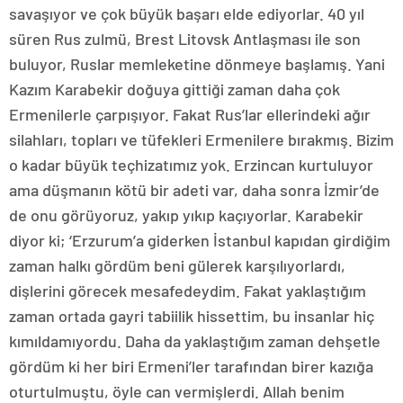
savaşıyor ve çok büyük başarı elde ediyorlar. 40 yıl
süren Rus zulmü, Brest Litovsk Antlaşması ile son
buluyor, Ruslar memleketine dönmeye başlamış. Yani
Kazım Karabekir doğuya gittiği zaman daha çok
Ermenilerle çarpışıyor. Fakat Rus’lar ellerindeki ağır
silahları, topları ve tüfekleri Ermenilere bırakmış. Bizim
o kadar büyük teçhizatımız yok. Erzincan kurtuluyor
ama düşmanın kötü bir adeti var, daha sonra İzmir’de
de onu görüyoruz, yakıp yıkıp kaçıyorlar. Karabekir
diyor ki; ‘Erzurum’a giderken İstanbul kapıdan girdiğim
zaman halkı gördüm beni gülerek karşılıyorlardı,
dişlerini görecek mesafedeydim. Fakat yaklaştığım
zaman ortada gayri tabiilik hissettim, bu insanlar hiç
kımıldamıyordu. Daha da yaklaştığım zaman dehşetle
gördüm ki her biri Ermeni’ler tarafından birer kazığa
oturtulmuştu, öyle can vermişlerdi. Allah benim