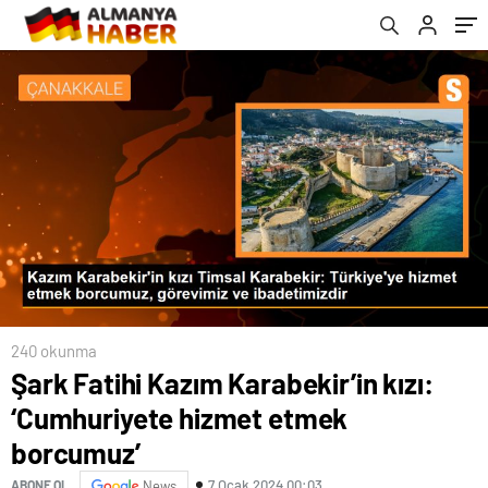
240 okunma
Şark Fatihi Kazım Karabekir’in kızı:
‘Cumhuriyete hizmet etmek
borcumuz’
7 Ocak 2024 00:03
ABONE OL
News