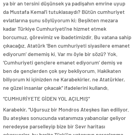
ya bir an tersini düşünsek ya padişahın emrine uyup
da Mustafa Kemal’i tutuklasaydı? Bütün cumhuriyet
evlatlarına şunu söylüyorum ki; Beşikten mezara
kadar Türkiye Cumhuriyeti’ne hizmet etmek
borcumuz, görevimiz ve ibadetimizdir. Bu vatana sahip
çıkacağız. Atatürk ‘Ben cumhuriyeti siyasilere emanet
ediyorum’ dememiş ki. Var mı öyle bir sözü? Yok.
‘Cumhuriyeti gençlere emanet ediyorum’ demiş ve
ben de gençlerden çok şey bekliyorum. Hakikaten
biliyorum ki içinizden ne Karabekirler, ne Atatürkler,
ne güzel insanlar çıkacak” ifadelerini kullandı.
“CUMHURİYETE GİDEN YOL AÇILMIŞ”
Karabekir, “Uğursuz bir Mondros Ateşkes ilan ediliyor.
Bu ateşkes sonucunda vatanımıza yabancılar geliyor
neredeyse parselleyip bize bir Sevr haritası
çıkarıyorlar, bu harita Türk’ün vatanının parçalanma