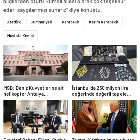
bilgilerden ötürü Rumeli ailesi olarak çok teşekkür
eder, saygılarımızı sunarız” diye konuştu.
Atatürk
Cumhuriyeti
Karabekir
Kazım Karabekir
Mustafa Kemal
MSB: Deniz Kuvvetlerine ait
İstanbul’da 250 milyon lira
helikopter Antalya
değerinde değerli taş ele
açıklarında acil iniş yaptı
geçirildi
Dışişleri Bakanı Fidan, Suriye
Trump, Körfez turuna çıkıyor: