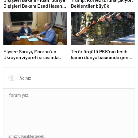
Dışişleri Bakanı Esad Hasan
Beklentiler büyük
Şeybani ile görüştü
Elysee Sarayı, Macron’un
Terör örgütü PKK’nın fesih
Ukrayna ziyareti sırasında
kararı dünya basınında geniş
trende uyuşturucu kullandığı
yer buldu
iddiasını yalanladı
En az 10 karakter gerekli