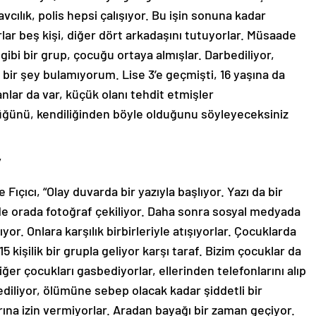
cılık, polis hepsi çalışıyor. Bu işin sonuna kadar
orlar beş kişi, diğer dört arkadaşını tutuyorlar. Müsaade
 gibi bir grup, çocuğu ortaya almışlar. Darbediliyor,
bir şey bulamıyorum. Lise 3’e geçmişti, 16 yaşına da
anlar da var, küçük olanı tehdit etmişler
ğünü, kendiliğinden böyle olduğunu söyleyeceksiniz
”
ıçıcı, “Olay duvarda bir yazıyla başlıyor. Yazı da bir
de orada fotoğraf çekiliyor. Daha sonra sosyal medyada
lıyor. Onlara karşılık birbirleriyle atışıyorlar. Çocuklarda
5 kişilik bir grupla geliyor karşı taraf. Bizim çocuklar da
Diğer çocukları gasbediyorlar, ellerinden telefonlarını alıp
diliyor, ölümüne sebep olacak kadar şiddetli bir
ına izin vermiyorlar. Aradan bayağı bir zaman geçiyor.