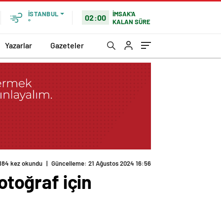
İMSAK'A
İSTANBUL
02:00
KALAN SÜRE
°
Yazarlar
Gazeteler
184 kez okundu
|
Güncelleme: 21 Ağustos 2024 16:56
otoğraf için