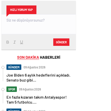
HIZLI YORUM YAP
GÖNDER
SON DAKİKA
HABERLERİ
GÜNDEM
09 Ağustos 2026
Joe Biden 6 aylık hedeflerini açıkladı.
Senato buz gibi…
SPOR
09 Ağustos 2026
En fazla kızaran takım Antalyaspor!
Tam 5 futbolcu….