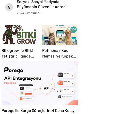
Sosyox, Sosyal Medyada
Büyümenin Güvenilir Adresi
5
Olarak Öne Çıkıyor
2943 kez okundu
Bitkigrow ile Bitki
Petmona : Kedi
Yetiştiriciliğinde
Maması ve Köpek
Doğru Ekipman ve
Maması İle Tüm
Ürün Seçimi
Evcil Hayvan
Ürünleri
Porego ile Kargo Süreçlerinizi Daha Kolay