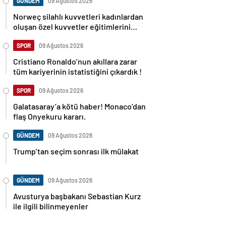
GÜNDEM
09 Ağustos 2026
Norweç silahlı kuvvetleri kadınlardan
oluşan özel kuvvetler eğitimlerini
başlattı.
SPOR
09 Ağustos 2026
Cristiano Ronaldo’nun akıllara zarar
tüm kariyerinin istatistiğini çıkardık !
SPOR
09 Ağustos 2026
Galatasaray’a kötü haber! Monaco’dan
flaş Onyekuru kararı.
GÜNDEM
09 Ağustos 2026
Trump’tan seçim sonrası ilk mülakat
GÜNDEM
09 Ağustos 2026
Avusturya başbakanı Sebastian Kurz
ile ilgili bilinmeyenler