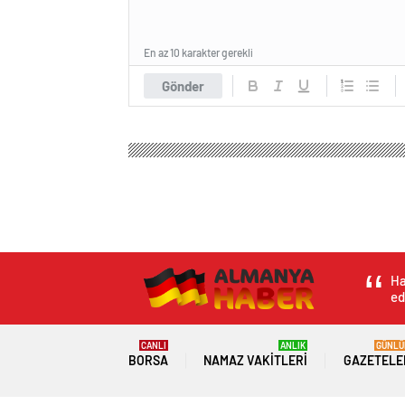
En az 10 karakter gerekli
Gönder
Ha
ed
CANLI
ANLIK
GÜNLÜ
BORSA
NAMAZ VAKITLERI
GAZETELE