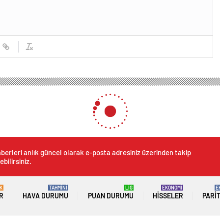
berleri anlık güncel olarak e-posta adresiniz üzerinden takip
ebilirsiniz.
K
TAHMİNİ
LİG
EKONOMİ
E
R
HAVA DURUMU
PUAN DURUMU
HISSELER
PARI