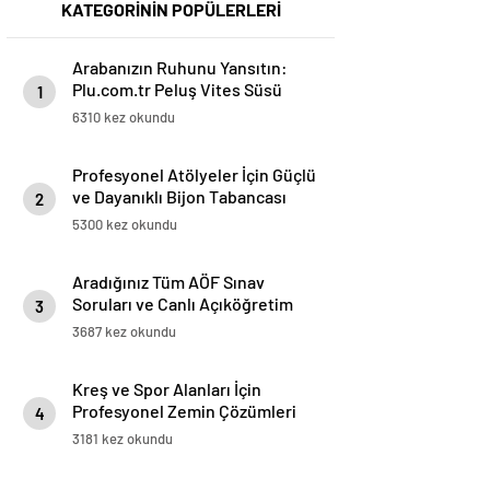
KATEGORİNİN POPÜLERLERİ
Arabanızın Ruhunu Yansıtın:
Plu.com.tr Peluş Vites Süsü
1
Modelleri
6310 kez okundu
Profesyonel Atölyeler İçin Güçlü
ve Dayanıklı Bijon Tabancası
2
Çözümleri
5300 kez okundu
Aradığınız Tüm AÖF Sınav
Soruları ve Canlı Açıköğretim
3
Forumu Burada
3687 kez okundu
Kreş ve Spor Alanları İçin
Profesyonel Zemin Çözümleri
4
3181 kez okundu