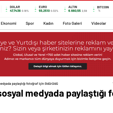
DOLAR
EURO
ALTIN
BITCOIN
47,7436
55,2510
6.660,55
%
0.18%
0.32%
2,59
Ekonomi
Spor
Kadın
Foto Galeri
Videolar
 medyada paylaştığı fotoğraf için öldürüldü
 sosyal medyada paylaştığı f