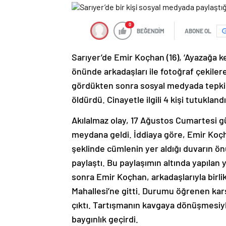
0
BEĞENDİM
ABONE OL
Sarıyer’de Emir Koçhan (16), ‘Ayazağa ke
önünde arkadaşları ile fotoğraf çekiler
gördükten sonra sosyal medyada tepki g
öldürdü. Cinayetle ilgili 4 kişi tutuklandı
Akılalmaz olay, 17 Ağustos Cumartesi g
meydana geldi. İddiaya göre, Emir Koçhan
şeklinde cümlenin yer aldığı duvarın 
paylaştı. Bu paylaşımın altında yapılan
sonra Emir Koçhan, arkadaşlarıyla bir
Mahallesi’ne gitti. Durumu öğrenen karş
çıktı. Tartışmanın kavgaya dönüşmesiyl
baygınlık geçirdi.