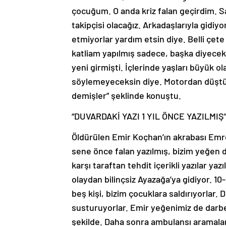
çocuğum. O anda kriz falan geçirdim. Sav
takipçisi olacağız. Arkadaşlarıyla gidiy
etmiyorlar yardım etsin diye. Belli çete
katliam yapılmış sadece, başka diyecek 
yeni girmişti. İçlerinde yaşları büyük ol
söylemeyeceksin diye. Motordan düştü
demişler” şeklinde konuştu.
“DUVARDAKİ YAZI 1 YIL ÖNCE YAZILMIŞ
Öldürülen Emir Koçhan’ın akrabası Emre F
sene önce falan yazılmış, bizim yeğen 
karşı taraftan tehdit içerikli yazılar yazı
olaydan bilinçsiz Ayazağa’ya gidiyor. 10-1
beş kişi, bizim çocuklara saldırıyorlar. 
susturuyorlar. Emir yeğenimiz de darbe
şekilde. Daha sonra ambulansı aramalar