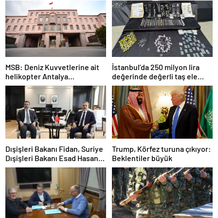
MSB: Deniz Kuvvetlerine ait
İstanbul’da 250 milyon lira
helikopter Antalya
değerinde değerli taş ele
açıklarında acil iniş yaptı
geçirildi
Dışişleri Bakanı Fidan, Suriye
Trump, Körfez turuna çıkıyor:
Dışişleri Bakanı Esad Hasan
Beklentiler büyük
Şeybani ile görüştü