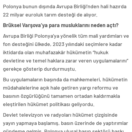
Polonya bunun dışında Avrupa Birliği’nden hali hazırda
22 milyar euroluk tarım desteği de alıyor.
Brüksel Varşova’ya para musluklarını neden açtı?
Avrupa Birliği Polonya’ya yönelik tüm mali yardımları ve
fon desteğini ülkede, 2023 yılındaki seçimlere kadar
iktidarda olan muhafazakâr hükümetin “hukuk
devletine ve temel haklara zarar veren uygulamalarını”
gerekçe gösterip durdurmuştu.
Bu uygulamaların başında da mahkemeleri, hükümetin
müdahalelerine açık hale getiren yargı reformu ve
basının özgürlüğünü tamamen ortadan kaldırmakla
eleştirilen hükümet politikası geliyordu.
Devlet televizyon ve radyoları hükümet çizgisinde
yayın yapmaya başlamış, basın üzerinde de yaptırımlar
gündeme gelmiş, Polonya ulusal basın sektörü baskı