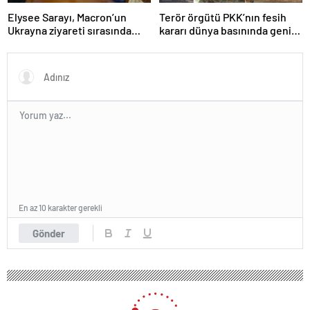
Elysee Sarayı, Macron’un
Terör örgütü PKK’nın fesih
Ukrayna ziyareti sırasında
kararı dünya basınında geniş
trende uyuşturucu kullandığı
yer buldu
iddiasını yalanladı
En az 10 karakter gerekli
Gönder