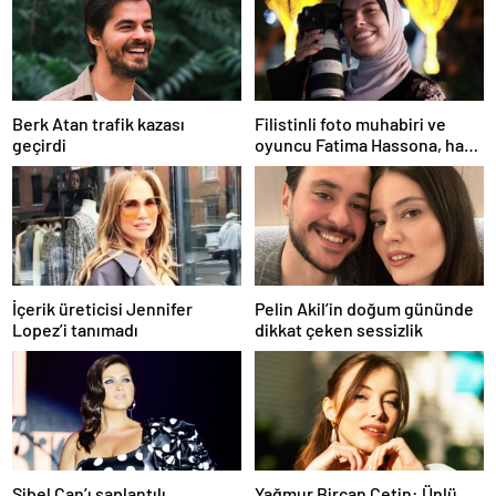
Berk Atan trafik kazası
Filistinli foto muhabiri ve
geçirdi
oyuncu Fatima Hassona, hava
saldırısı sonucu hayatını
kaybetti
İçerik üreticisi Jennifer
Pelin Akil’in doğum gününde
Lopez’i tanımadı
dikkat çeken sessizlik
Sibel Can’ı saplantılı
Yağmur Bircan Çetin: Ünlü