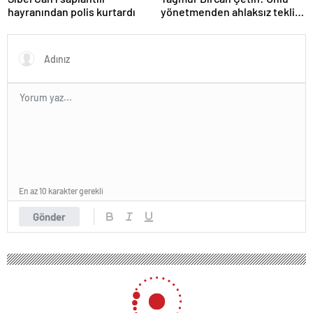
hayranından polis kurtardı
yönetmenden ahlaksız teklif
aldım
En az 10 karakter gerekli
Gönder
189 okunma
İstanbul’da Türk ve Japon Geleneksel