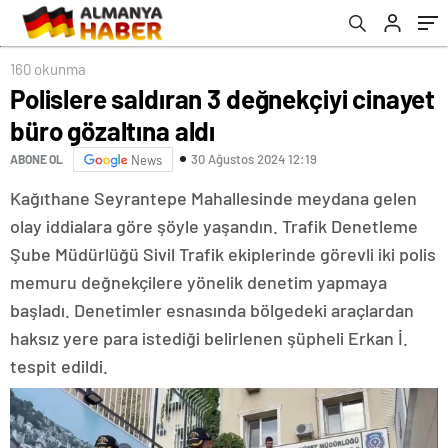
160 okunma
Polislere saldıran 3 değnekçiyi cinayet
büro gözaltına aldı
30 Ağustos 2024 12:19
ABONE OL
News
Kağıthane Seyrantepe Mahallesinde meydana gelen
olay iddialara göre şöyle yaşandın. Trafik Denetleme
Şube Müdürlüğü Sivil Trafik ekiplerinde görevli iki polis
memuru değnekçilere yönelik denetim yapmaya
başladı. Denetimler esnasında bölgedeki araçlardan
haksız yere para istediği belirlenen şüpheli Erkan İ.
tespit edildi.