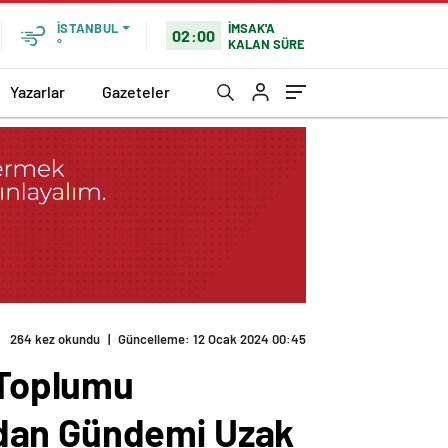
İMSAK'A
İSTANBUL
02:00
KALAN SÜRE
°
Yazarlar
Gazeteler
264 kez okundu
|
Güncelleme: 12 Ocak 2024 00:45
n Toplumu
ndan Gündemi Uzak