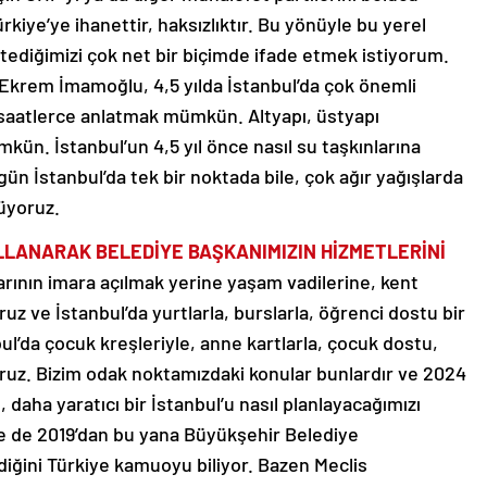
rkiye’ye ihanettir, haksızlıktır. Bu yönüyle bu yerel
ediğimizi çok net bir biçimde ifade etmek istiyorum.
Ekrem İmamoğlu, 4,5 yılda İstanbul’da çok önemli
i saatlerce anlatmak mümkün. Altyapı, üstyapı
kün. İstanbul’un 4,5 yıl önce nasıl su taşkınlarına
ün İstanbul’da tek bir noktada bile, çok ağır yağışlarda
rüyoruz.
LLANARAK BELEDİYE BAŞKANIMIZIN HİZMETLERİNİ
larının imara açılmak yerine yaşam vadilerine, kent
 ve İstanbul’da yurtlarla, burslarla, öğrenci dostu bir
nbul’da çocuk kreşleriyle, anne kartlarla, çocuk dostu,
yoruz. Bizim odak noktamızdaki konular bunlardır ve 2024
, daha yaratıcı bir İstanbul’u nasıl planlayacağımızı
yle de 2019’dan bu yana Büyükşehir Belediye
diğini Türkiye kamuoyu biliyor. Bazen Meclis