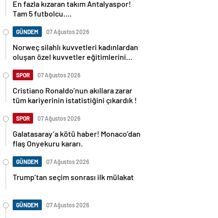
En fazla kızaran takım Antalyaspor!
Tam 5 futbolcu….
GÜNDEM
07 Ağustos 2026
Norweç silahlı kuvvetleri kadınlardan
oluşan özel kuvvetler eğitimlerini
başlattı.
SPOR
07 Ağustos 2026
Cristiano Ronaldo’nun akıllara zarar
tüm kariyerinin istatistiğini çıkardık !
SPOR
07 Ağustos 2026
Galatasaray’a kötü haber! Monaco’dan
flaş Onyekuru kararı.
GÜNDEM
07 Ağustos 2026
Trump’tan seçim sonrası ilk mülakat
GÜNDEM
07 Ağustos 2026