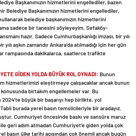
diye Başkanımızın hizmetlerini engellediler, bazen
hir Belediye Başkanımızın hizmetlerini engellediler,
kullanarak belediye başkanımızın hizmetlerini
m ama sadece bir tanesini söyleyeyim. Sefaköy-
nansmanı hazır. Sadece Cumhurbaşkanlığı imzası, bir yılı
r yılı aşkın zamandır Ankara’da atılmadığı için her gün
r rampasında dakikalarca, saatlerce trafikte
İYETE GİDEN YOLDA BÜYÜK ROL OYNADI:
Bunun
izim hizmetlerimizi eleştirmeye çalışacaklar ancak bunun
r konusunda birtakım engellemeler var. Bu
2024’te büyük bir başarıyı hep birlikte, yol
Tabii burada yerel basın temsilcileriyle bir aradayız.
lmuştur. Cumhuriyet öncesinde baskı ve sansüre maruz
m bile geri adım atmadan Cumhuriyet’e giden yolda çok
erel basın ülke tarihi açısından çok önemli ancak bugün