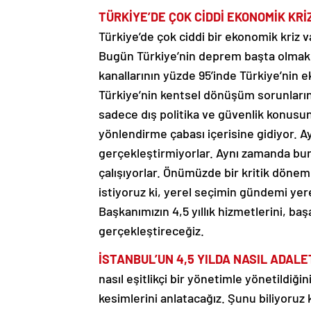
TÜRKİYE’DE ÇOK CİDDİ EKONOMİK KRİ
Türkiye’de çok ciddi bir ekonomik kriz va
Bugün Türkiye’nin deprem başta olmak 
kanallarının yüzde 95’inde Türkiye’nin
Türkiye’nin kentsel dönüşüm sorunların
sadece dış politika ve güvenlik konus
yönlendirme çabası içerisine gidiyor.
gerçekleştirmiyorlar. Aynı zamanda bu
çalışıyorlar. Önümüzde bir kritik dönem 
istiyoruz ki, yerel seçimin gündemi yer
Başkanımızın 4,5 yıllık hizmetlerini, başa
gerçekleştireceğiz.
İSTANBUL’UN 4,5 YILDA NASIL ADALE
nasıl eşitlikçi bir yönetimle yönetildiği
kesimlerini anlatacağız. Şunu biliyoruz k