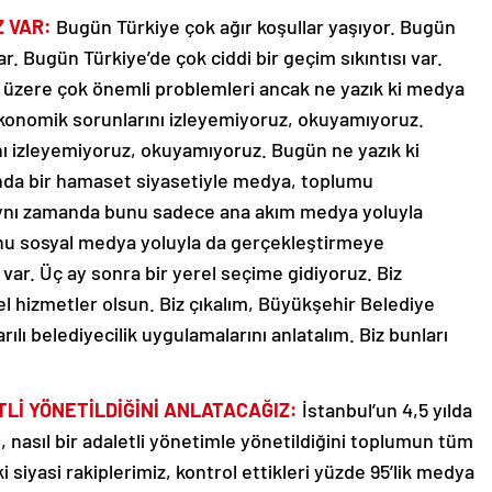
Z VAR:
Bugün Türkiye çok ağır koşullar yaşıyor. Bugün
r. Bugün Türkiye’de çok ciddi bir geçim sıkıntısı var.
üzere çok önemli problemleri ancak ne yazık ki medya
 ekonomik sorunlarını izleyemiyoruz, okuyamıyoruz.
ı izleyemiyoruz, okuyamıyoruz. Bugün ne yazık ki
unda bir hamaset siyasetiyle medya, toplumu
 Aynı zamanda bunu sadece ana akım medya yoluyla
nu sosyal medya yoluyla da gerçekleştirmeye
var. Üç ay sonra bir yerel seçime gidiyoruz. Biz
el hizmetler olsun. Biz çıkalım, Büyükşehir Belediye
rılı belediyecilik uygulamalarını anlatalım. Biz bunları
TLİ YÖNETİLDİĞİNİ ANLATACAĞIZ:
İstanbul’un 4,5 yılda
ni, nasıl bir adaletli yönetimle yönetildiğini toplumun tüm
i siyasi rakiplerimiz, kontrol ettikleri yüzde 95’lik medya