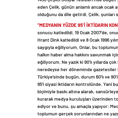
eden Çelik, günün anlamlı ancak ocak ay
olduğunu da dile getirdi. Çelik, şunları 
“MEDYANIN YÜZDE 95’İ İKTİDARIN K
sonucu katledildi. 19 Ocak 2007’de, onun
Hrant Dink katledildi ve 8 Ocak 1996 yıl
saygıyla eğiliyorum. Onlar, bu toplumun 
halkın haber alma hakkını savunmak için
eğiliyorum. Ne yazık ki 90’lı yıllarda çok
neredeyse her döneminde gazeteciler b
Türkiye’sinde bugün, durum 60’lı ve 90’
95’i siyasi iktidarın kontrolünde. Yani b
biçimiyle baskı altına alarak, sansürley
kurarak medya kuruluşları üzerinden t
ediyor ve bunu, şu amaçla yapıyor: Med
toplumun gerçek sorunlarından ne yazık