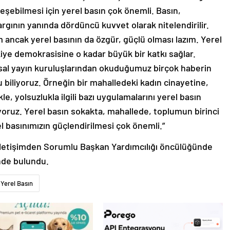
şebilmesi için yerel basın çok önemli. Basın,
ının yanında dördüncü kuvvet olarak nitelendirilir.
ım ancak yerel basının da özgür, güçlü olması lazım. Yerel
iye demokrasisine o kadar büyük bir katkı sağlar.
lusal yayın kuruluşlarından okuduğumuz birçok haberin
 biliyoruz. Örneğin bir mahalledeki kadın cinayetine,
le, yolsuzlukla ilgili bazı uygulamalarını yerel basın
iyoruz. Yerel basın sokakta, mahallede, toplumun birinci
el basınımızın güçlendirilmesi çok önemli.”
ı İletişimden Sorumlu Başkan Yardımcılığı öncülüğünde
inde bulundu.
Yerel Basın