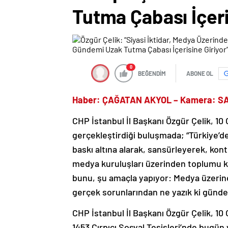
Tutma Çabası İçeri
0
BEĞENDİM
ABONE OL
Haber: ÇAĞATAN AKYOL – Kamera: 
CHP İstanbul İl Başkanı Özgür Çelik, 10
gerçekleştirdiği buluşmada; “Türkiye’dek
baskı altına alarak, sansürleyerek, kont
medya kuruluşları üzerinden toplumu k
bunu, şu amaçla yapıyor: Medya üzerin
gerçek sorunlarından ne yazık ki gündem
CHP İstanbul İl Başkanı Özgür Çelik, 1
1453 Çırpıcı Sosyal Tesisleri’nde bugün 