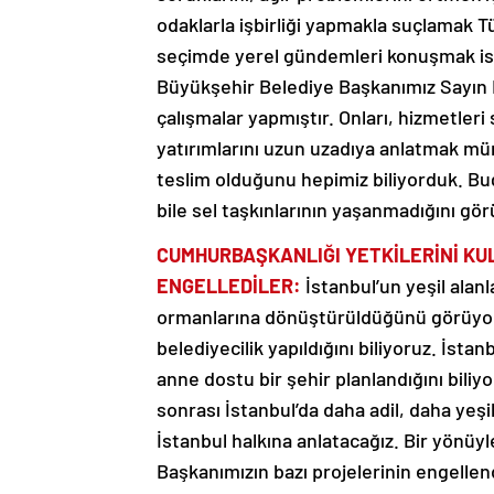
odaklarla işbirliği yapmakla suçlamak Tü
seçimde yerel gündemleri konuşmak ist
Büyükşehir Belediye Başkanımız Sayın 
çalışmalar yapmıştır. Onları, hizmetler
yatırımlarını uzun uzadıya anlatmak müm
teslim olduğunu hepimiz biliyorduk. Bug
bile sel taşkınlarının yaşanmadığını gö
CUMHURBAŞKANLIĞI YETKİLERİNİ KU
ENGELLEDİLER:
İstanbul’un yeşil alan
ormanlarına dönüştürüldüğünü görüyoruz
belediyecilik yapıldığını biliyoruz. İsta
anne dostu bir şehir planlandığını bili
sonrası İstanbul’da daha adil, daha yeşil
İstanbul halkına anlatacağız. Bir yönü
Başkanımızın bazı projelerinin engellen