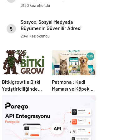
3180 kez okundu
Sosyox, Sosyal Medyada
Büyümenin Güvenilir Adresi
5
Olarak Öne Çıkıyor
2941 kez okundu
Bitkigrow ile Bitki
Petmona : Kedi
Yetiştiriciliğinde
Maması ve Köpek
Doğru Ekipman ve
Maması İle Tüm
Ürün Seçimi
Evcil Hayvan
Ürünleri