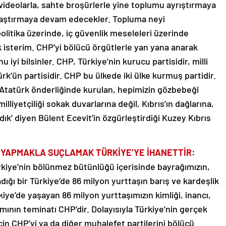
 videolarla, sahte broşürlerle yine toplumu ayrıştırmaya
aştırmaya devam edecekler. Topluma neyi
litika üzerinde, iç güvenlik meseleleri üzerinde
 isterim. CHP’yi bölücü örgütlerle yan yana anarak
iyi bilsinler. CHP, Türkiye’nin kurucu partisidir, milli
’ün partisidir. CHP bu ülkede iki ülke kurmuş partidir.
 Atatürk önderliğinde kurulan, hepimizin gözbebeği
milliyetçiliği sokak duvarlarına değil, Kıbrıs’ın dağlarına,
ık’ diyen Bülent Ecevit’in özgürleştirdiği Kuzey Kıbrıs
İ YAPMAKLA SUÇLAMAK TÜRKİYE’YE İHANETTİR:
ürkiye’nin bölünmez bütünlüğü içerisinde bayrağımızın,
adığı bir Türkiye’de 86 milyon yurttaşın barış ve kardeşlik
iye’de yaşayan 86 milyon yurttaşımızın kimliği, inancı,
ının teminatı CHP’dir. Dolayısıyla Türkiye’nin gerçek
çin CHP’yi ya da diğer muhalefet partilerini bölücü