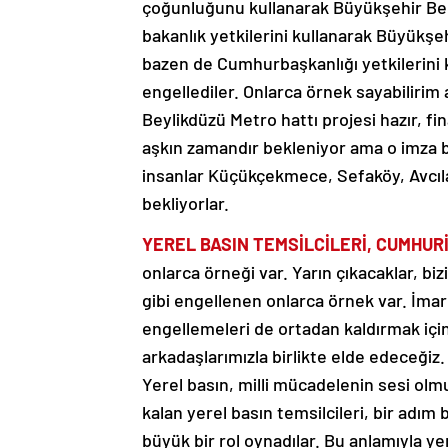
çoğunluğunu kullanarak Büyükşehir Bele
bakanlık yetkilerini kullanarak Büyükşe
bazen de Cumhurbaşkanlığı yetkilerini 
engellediler. Onlarca örnek sayabiliri
Beylikdüzü Metro hattı projesi hazır, fi
aşkın zamandır bekleniyor ama o imza bi
insanlar Küçükçekmece, Sefaköy, Avcıla
bekliyorlar.
YEREL BASIN TEMSİLCİLERİ, CUMHUR
onlarca örneği var. Yarın çıkacaklar, b
gibi engellenen onlarca örnek var. İma
engellemeleri de ortadan kaldırmak için 
arkadaşlarımızla birlikte elde edeceğiz. 
Yerel basın, milli mücadelenin sesi o
kalan yerel basın temsilcileri, bir adı
büyük bir rol oynadılar. Bu anlamıyla y