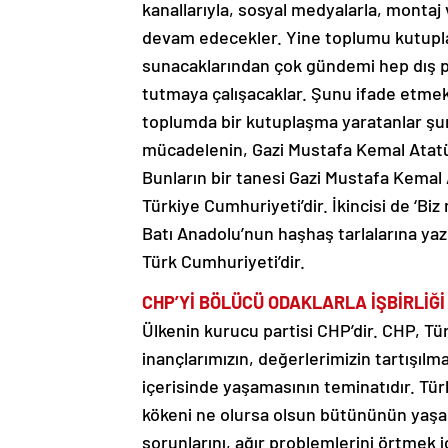
kanallarıyla, sosyal medyalarla, montaj
devam edecekler. Yine toplumu kutupl
sunacaklarından çok gündemi hep dış po
tutmaya çalışacaklar. Şunu ifade etmek
toplumda bir kutuplaşma yaratanlar şunu 
mücadelenin, Gazi Mustafa Kemal Atatürk
Bunların bir tanesi Gazi Mustafa Kemal
Türkiye Cumhuriyeti’dir. İkincisi de ‘Biz 
Batı Anadolu’nun haşhaş tarlalarına yazd
Türk Cumhuriyeti’dir.
CHP’Yİ BÖLÜCÜ ODAKLARLA İŞBİRLİĞ
Ülkenin kurucu partisi CHP’dir. CHP, T
inançlarımızın, değerlerimizin tartışılm
içerisinde yaşamasının teminatıdır. Türk
kökeni ne olursa olsun bütününün yaşam
sorunlarını, ağır problemlerini örtmek i