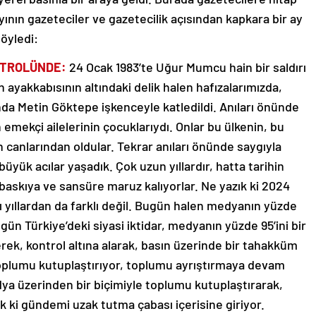
ının gazeteciler ve gazetecilik açısından kapkara bir ay
söyledi:
ONTROLÜNDE:
24 Ocak 1983’te Uğur Mumcu hain bir saldırı
 ayakkabısının altındaki delik halen hafızalarımızda,
ında Metin Göktepe işkenceyle katledildi. Anıları önünde
emekçi ailelerinin çocuklarıydı. Onlar bu ülkenin, bu
 canlarından oldular. Tekrar anıları önünde saygıyla
 büyük acılar yaşadık. Çok uzun yıllardır, hatta tarihin
askıya ve sansüre maruz kalıyorlar. Ne yazık ki 2024
lı yıllardan da farklı değil. Bugün halen medyanın yüzde
ugün Türkiye’deki siyasi iktidar, medyanın yüzde 95’ini bir
erek, kontrol altına alarak, basın üzerinde bir tahakküm
oplumu kutuplaştırıyor, toplumu ayrıştırmaya devam
ya üzerinden bir biçimiyle toplumu kutuplaştırarak,
 ki gündemi uzak tutma çabası içerisine giriyor.