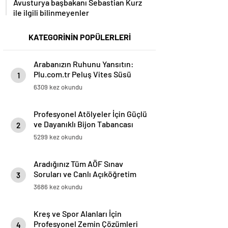
Avusturya başbakanı Sebastian Kurz
ile ilgili bilinmeyenler
KATEGORİNİN POPÜLERLERİ
Arabanızın Ruhunu Yansıtın:
Plu.com.tr Peluş Vites Süsü
1
Modelleri
6309 kez okundu
Profesyonel Atölyeler İçin Güçlü
ve Dayanıklı Bijon Tabancası
2
Çözümleri
5299 kez okundu
Aradığınız Tüm AÖF Sınav
Soruları ve Canlı Açıköğretim
3
Forumu Burada
3686 kez okundu
Kreş ve Spor Alanları İçin
Profesyonel Zemin Çözümleri
4