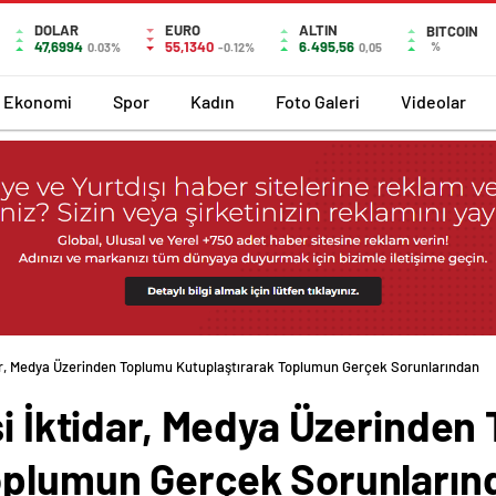
DOLAR
EURO
ALTIN
BITCOIN
47,6994
55,1340
6.495,56
%
0.03%
-0.12%
0,05
Ekonomi
Spor
Kadın
Foto Galeri
Videolar
idar, Medya Üzerinden Toplumu Kutuplaştırarak Toplumun Gerçek Sorunlarından
si İktidar, Medya Üzerinde
Toplumun Gerçek Sorunları