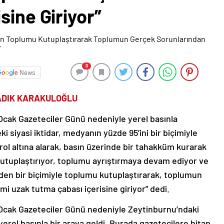
sine Giriyor”
0
News
SADIK KARAKULOĞLU
 Ocak Gazeteciler Günü nedeniyle yerel basınla
i siyasi iktidar, medyanın yüzde 95’ini bir biçimiyle
rol altına alarak, basın üzerinde bir tahakküm kurarak
utuplaştırıyor, toplumu ayrıştırmaya devam ediyor ve
den bir biçimiyle toplumu kutuplaştırarak, toplumun
i uzak tutma çabası içerisine giriyor” dedi.
0 Ocak Gazeteciler Günü nedeniyle Zeytinburnu’ndaki
yerel basınla bir araya geldi. Burada gazetecilere hitap