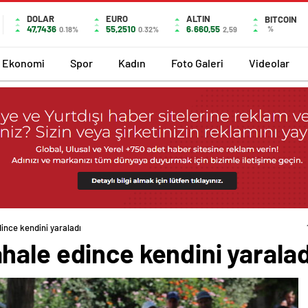
DOLAR
EURO
ALTIN
BITCOIN
47,7436
55,2510
6.660,55
%
0.18%
0.32%
2,59
Ekonomi
Spor
Kadın
Foto Galeri
Videolar
ince kendini yaraladı
hale edince kendini yaralad