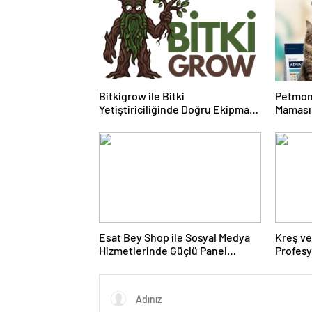
Bitkigrow ile Bitki
Petmon
Yetiştiriciliğinde Doğru Ekipman
Maması 
ve Ürün Seçimi
Ürünler
Esat Bey Shop ile Sosyal Medya
Kreş ve
Hizmetlerinde Güçlü Panel
Profes
Deneyimi