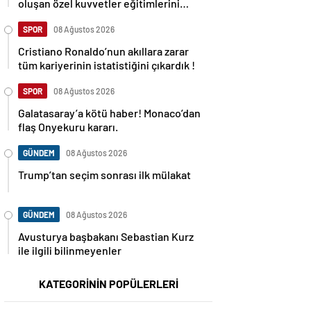
oluşan özel kuvvetler eğitimlerini
başlattı.
SPOR
08 Ağustos 2026
Cristiano Ronaldo’nun akıllara zarar
tüm kariyerinin istatistiğini çıkardık !
SPOR
08 Ağustos 2026
Galatasaray’a kötü haber! Monaco’dan
flaş Onyekuru kararı.
GÜNDEM
08 Ağustos 2026
Trump’tan seçim sonrası ilk mülakat
GÜNDEM
08 Ağustos 2026
Avusturya başbakanı Sebastian Kurz
ile ilgili bilinmeyenler
KATEGORİNİN POPÜLERLERİ