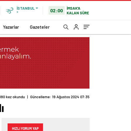
İMSAK'A
İSTANBUL
02:00
KALAN SÜRE
°
Yazarlar
Gazeteler
180 kez okundu
|
Güncelleme: 19 Ağustos 2024 07:35
ı
HIZLI YORUM YAP