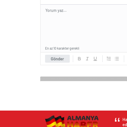
En az 10 karakter gerekli
Gönder
Ha
ed