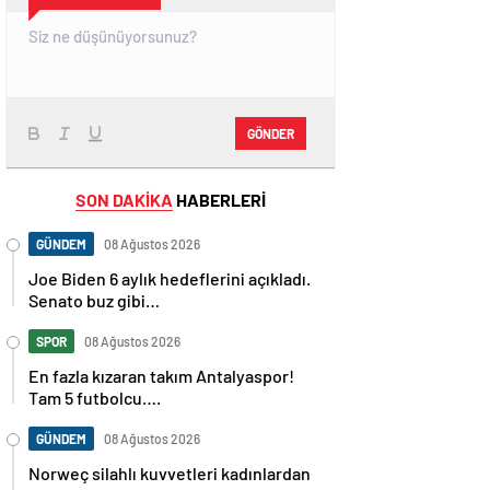
GÖNDER
SON DAKİKA
HABERLERİ
GÜNDEM
08 Ağustos 2026
Joe Biden 6 aylık hedeflerini açıkladı.
Senato buz gibi…
SPOR
08 Ağustos 2026
En fazla kızaran takım Antalyaspor!
Tam 5 futbolcu….
GÜNDEM
08 Ağustos 2026
Norweç silahlı kuvvetleri kadınlardan