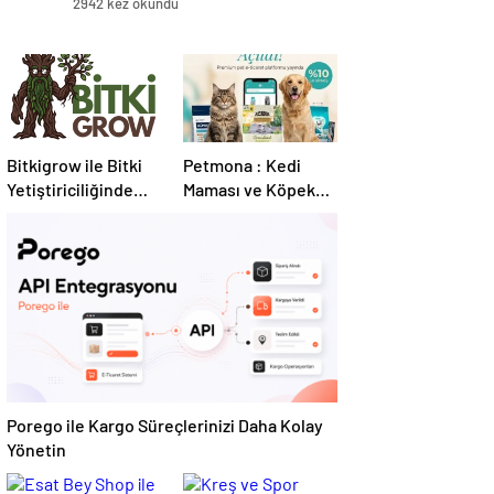
2942 kez okundu
Bitkigrow ile Bitki
Petmona : Kedi
Yetiştiriciliğinde
Maması ve Köpek
Doğru Ekipman ve
Maması İle Tüm
Ürün Seçimi
Evcil Hayvan
Ürünleri
Porego ile Kargo Süreçlerinizi Daha Kolay
Yönetin