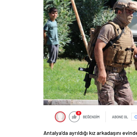
0
BEĞENDİM
ABONE OL
Antalya’da ayrıldığı kız arkadaşını ev