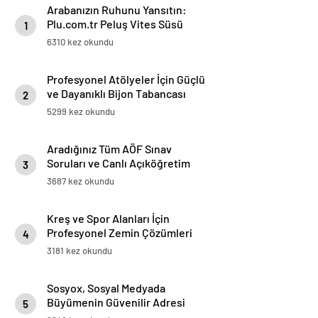
Arabanızın Ruhunu Yansıtın:
Plu.com.tr Peluş Vites Süsü
1
Modelleri
6310 kez okundu
Profesyonel Atölyeler İçin Güçlü
ve Dayanıklı Bijon Tabancası
2
Çözümleri
5299 kez okundu
Aradığınız Tüm AÖF Sınav
Soruları ve Canlı Açıköğretim
3
Forumu Burada
3687 kez okundu
Kreş ve Spor Alanları İçin
Profesyonel Zemin Çözümleri
4
3181 kez okundu
Sosyox, Sosyal Medyada
Büyümenin Güvenilir Adresi
5
Olarak Öne Çıkıyor