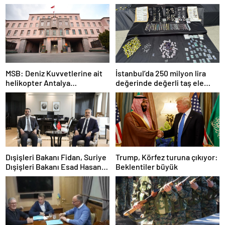
MSB: Deniz Kuvvetlerine ait
İstanbul’da 250 milyon lira
helikopter Antalya
değerinde değerli taş ele
açıklarında acil iniş yaptı
geçirildi
Dışişleri Bakanı Fidan, Suriye
Trump, Körfez turuna çıkıyor:
Dışişleri Bakanı Esad Hasan
Beklentiler büyük
Şeybani ile görüştü