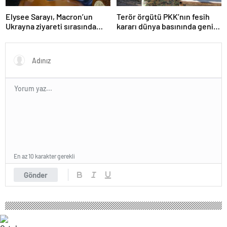
Elysee Sarayı, Macron’un
Terör örgütü PKK’nın fesih
Ukrayna ziyareti sırasında
kararı dünya basınında geniş
trende uyuşturucu kullandığı
yer buldu
iddiasını yalanladı
En az 10 karakter gerekli
Gönder