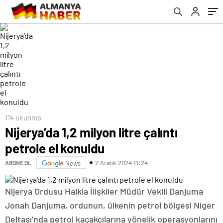
114 okunma
Nijerya’da 1,2 milyon litre çalıntı
petrole el konuldu
2 Aralık 2024 11:24
ABONE OL
News
Nijerya Ordusu Halkla İlişkiler Müdür Vekili Danjuma
Jonah Danjuma, ordunun, ülkenin petrol bölgesi Niger
Deltası’nda petrol kaçakçılarına yönelik operasyonlarını