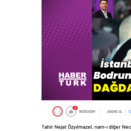
0
BEĞENDİM
ABONE OL
Tahir Nejat Özyılmazel, nam-ı diğer Neco,