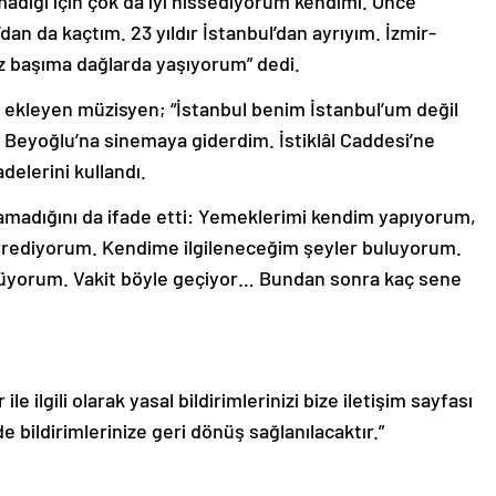
madığı için çok da iyi hissediyorum kendimi. Önce
n da kaçtım. 23 yıldır İstanbul’dan ayrıyım. İzmir-
ız başıma dağlarda yaşıyorum” dedi.
e ekleyen müzisyen; “İstanbul benim İstanbul’um değil
n Beyoğlu’na sinemaya giderdim. İstiklâl Caddesi’ne
delerini kullandı.
orlamadığını da ifade etti: Yemeklerimi kendim yapıyorum,
yrediyorum. Kendime ilgileneceğim şeyler buluyorum.
şüyorum. Vakit böyle geçiyor… Bundan sonra kaç sene
le ilgili olarak yasal bildirimlerinizi bize iletişim sayfası
de bildirimlerinize geri dönüş sağlanılacaktır.”