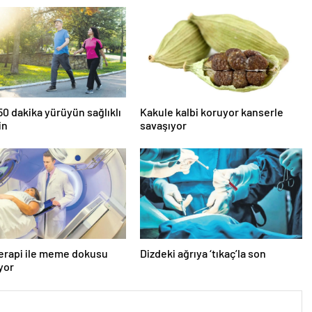
0 dakika yürüyün sağlıklı
Kakule kalbi koruyor kanserle
in
savaşıyor
erapi ile meme dokusu
Dizdeki ağrıya ‘tıkaç’la son
ıyor