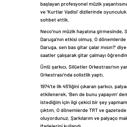
başlayan profesyonel müzik yaşantısına o
ve ‘Kurtlar Vadisi’ dizilerinde oyunculu
sohbet ettik.
Neco’nun müzik hayatına girmesinde, Si
Daruga’nın etkisi olmuş. O dönemlerde m
Daruga, sen bas gitar çalar mısın?’ di
saatler çalışarak gitar çalmayı öğrendi
Ünlü şarkıcı, Silüetler Orkestrası’nın y
Orkestrası’nda solistlik yaptı.
1974’te ilk 45’liğini çıkaran şarkıcı, pa
etkilenerek, ‘Ben de bunu yapayım’ demi
istediğim için ilgi çekici bir şey yapma
çıktım. O dönemlerde TRT ve gazetede 
oluyordunuz. Şarkılarım ve palyaço mak
ifadelerini kullandı.