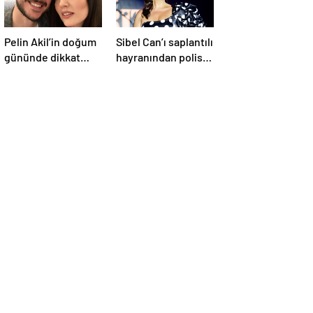
Pelin Akil’in doğum
Sibel Can’ı saplantılı
gününde dikkat
hayranından polis
çeken sessizlik
kurtardı