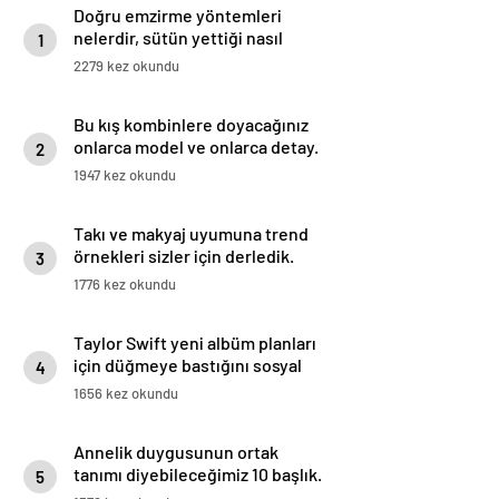
Doğru emzirme yöntemleri
nelerdir, sütün yettiği nasıl
1
anlaşılır?
2279 kez okundu
Bu kış kombinlere doyacağınız
onlarca model ve onlarca detay.
2
1947 kez okundu
Takı ve makyaj uyumuna trend
örnekleri sizler için derledik.
3
1776 kez okundu
Taylor Swift yeni albüm planları
için düğmeye bastığını sosyal
4
medyadan duyurdu!
1656 kez okundu
Annelik duygusunun ortak
tanımı diyebileceğimiz 10 başlık.
5