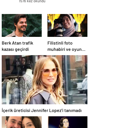
1576 kez okundu
Berk Atan trafik
Filistinli foto
kazası geçirdi
muhabiri ve oyuncu
Fatima Hassona,
hava saldırısı
sonucu hayatını
kaybetti
İçerik üreticisi Jennifer Lopez’i tanımadı