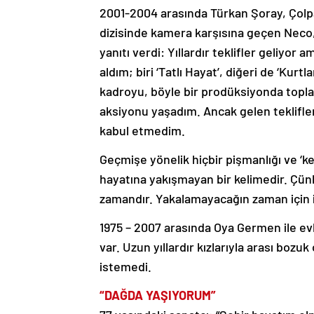
2001-2004 arasında Türkan Şoray, Çolpan 
dizisinde kamera karşısına geçen Neco,
yanıtı verdi: Yıllardır teklifler geliyor a
aldım; biri ‘Tatlı Hayat’, diğeri de ‘Kurtla
kadroyu, böyle bir prodüksiyonda topl
aksiyonu yaşadım. Ancak gelen teklifler
kabul etmedim.
Geçmişe yönelik hiçbir pişmanlığı ve ‘ke
hayatına yakışmayan bir kelimedir. Çü
zamandır. Yakalamayacağın zaman için in
1975 – 2007 arasında Oya Germen ile evl
var. Uzun yıllardır kızlarıyla arası bozu
istemedi.
“DAĞDA YAŞIYORUM”