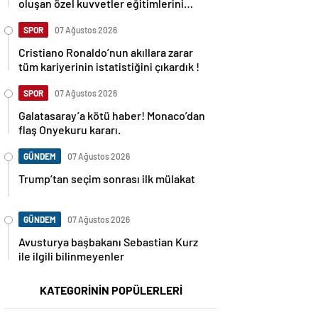
oluşan özel kuvvetler eğitimlerini
başlattı.
SPOR
07 Ağustos 2026
Cristiano Ronaldo’nun akıllara zarar
tüm kariyerinin istatistiğini çıkardık !
SPOR
07 Ağustos 2026
Galatasaray’a kötü haber! Monaco’dan
flaş Onyekuru kararı.
GÜNDEM
07 Ağustos 2026
Trump’tan seçim sonrası ilk mülakat
GÜNDEM
07 Ağustos 2026
Avusturya başbakanı Sebastian Kurz
ile ilgili bilinmeyenler
KATEGORİNİN POPÜLERLERİ