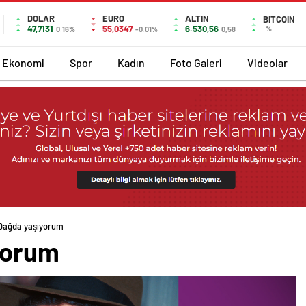
DOLAR
EURO
ALTIN
BITCOIN
47,7131
55,0347
6.530,56
%
0.16%
-0.01%
0,58
Ekonomi
Spor
Kadın
Foto Galeri
Videolar
Dağda yaşıyorum
yorum