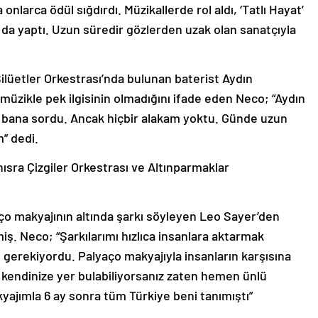
nlarca ödül sığdırdı. Müzikallerde rol aldı, ‘Tatlı Hayat’
k da yaptı. Uzun süredir gözlerden uzak olan sanatçıyla
lüetler Orkestrası’nda bulunan baterist Aydın
üzikle pek ilgisinin olmadığını ifade eden Neco; “Aydın
ye bana sordu. Ancak hiçbir alakam yoktu. Günde uzun
m” dedi.
anısra Çizgiler Orkestrası ve Altınparmaklar
lyaço makyajının altında şarkı söyleyen Leo Sayer’den
ş. Neco; “Şarkılarımı hızlıca insanlara aktarmak
m gerekiyordu. Palyaço makyajıyla insanların karşısına
kendinize yer bulabiliyorsanız zaten hemen ünlü
yajımla 6 ay sonra tüm Türkiye beni tanımıştı”