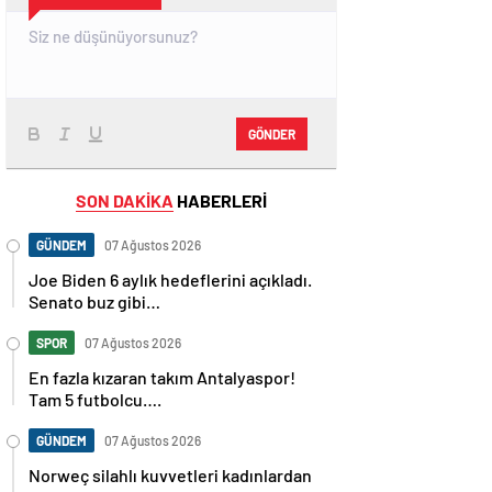
GÖNDER
SON DAKİKA
HABERLERİ
GÜNDEM
07 Ağustos 2026
Joe Biden 6 aylık hedeflerini açıkladı.
Senato buz gibi…
SPOR
07 Ağustos 2026
En fazla kızaran takım Antalyaspor!
Tam 5 futbolcu….
GÜNDEM
07 Ağustos 2026
Norweç silahlı kuvvetleri kadınlardan