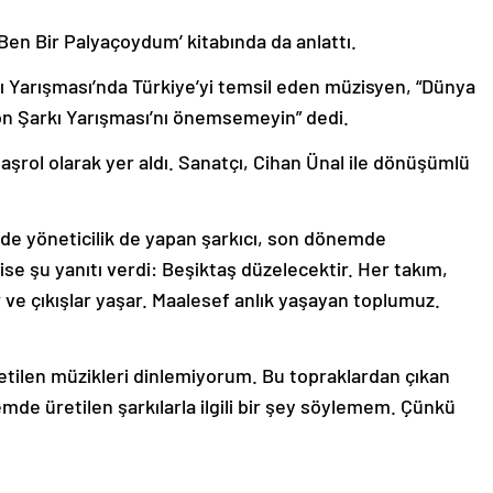
‘Ben Bir Palyaçoydum’ kitabında da anlattı.
rkı Yarışması’nda Türkiye’yi temsil eden müzisyen, “Dünya
ion Şarkı Yarışması’nı önemsemeyin” dedi.
aşrol olarak yer aldı. Sanatçı, Cihan Ünal ile dönüşümlü
de yöneticilik de yapan şarkıcı, son dönemde
e şu yanıtı verdi: Beşiktaş düzelecektir. Her takım,
r ve çıkışlar yaşar. Maalesef anlık yaşayan toplumuz.
üretilen müzikleri dinlemiyorum. Bu topraklardan çıkan
de üretilen şarkılarla ilgili bir şey söylemem. Çünkü