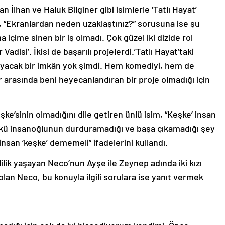
İlhan ve Haluk Bilginer gibi isimlerle ‘Tatlı Hayat’
 “Ekranlardan neden uzaklaştınız?” sorusuna ise şu
ma içime sinen bir iş olmadı. Çok güzel iki dizide rol
r Vadisi’. İkisi de başarılı projelerdi.’Tatlı Hayat’taki
ayacak bir imkân yok şimdi. Hem komediyi, hem de
 arasında beni heyecanlandıran bir proje olmadığı için
şke’sinin olmadığını dile getiren ünlü isim, “Keşke’ insan
nkü insanoğlunun durduramadığı ve başa çıkamadığı şey
san ‘keşke’ dememeli” ifadelerini kullandı.
ilik yaşayan Neco’nun Ayşe ile Zeynep adında iki kızı
k olan Neco, bu konuyla ilgili sorulara ise yanıt vermek