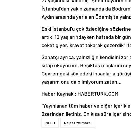
77 yaşındaki sanatçı; “Şehir hayatım ol
İstanbul’dan yakın zamanda da Bodrum’da
Aydın arasında yer alan Ödemiş’te yaln
Eski İstanbul’u çok özlediğine sözlerin
artık. 10 yaşlarındayken haftada bir gü
ceket giyer, kravat takarak gezerdik” ifa
Sanatçı ayrıca, yalnızlığın kendisini z
kitap okuyorum, Beşiktaş maçlarını se
Çevremdeki köyledeki insanlarla görü
yaşarım onu da bilmiyorum zaten…
Haber Kaynak : HABERTURK.COM
“Yayınlanan tüm haber ve diğer içerikler i
üzerinden iletiniz. En kısa süre içerisin
NECO
Nejat Özyılmazel