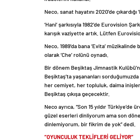
Neco, sanat hayatını 2020’de çıkardığı 
‘Hani’ şarkısıyla 1982’de Eurovision Şa
karışık vaziyette artık. Lütfen Eurovis
Neco, 1989’da bana ‘Evita’ müzikalinde b
olarak ‘Che’ rolünü oynadı.
Bir dönem Beşiktaş Jimnastik Kulübü’n
Beşiktaş’ta yaşananları sorduğumuzda is
her cemiyet, her topluluk, daima inişle
Beşiktaş çıkışa geçecektir.
Neco ayrıca, “Son 15 yıldır Türkiye’de 
güzel eserleri dinliyorum ama son dönem
dinlemiyorum, bir fikrim de yok” dedi.
“OYUNCULUK TEKLİFLERİ GELİYOR”