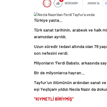
0
BEĞENDİM
ABONE OL
Türkiye yasta…
Türk sanat tarihinin, arabesk ve halk m
aramızdan ayrıldı.
Uzun süredir tedavi altında olan 79 ya
son nefesini verdi.
Milyonların ‘Ferdi Baba’sı, arkasında sayı
Bir de milyonlarca hayran…
Tayfur’un ölümünün ardından sanat ve s
eşi Yeşilçam yıldızı Necla Nazır da dokun
“KIYMETLİ BİRİYMİŞ”