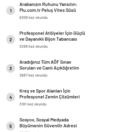
Arabanızın Ruhunu Yansıtın:
Plu.com.tr Peluş Vites Süsü
1
Modelleri
6309 kez okundu
Profesyonel Atölyeler İçin Güçlü
ve Dayanıklı Bijon Tabancası
2
Çözümleri
5299 kez okundu
Aradığınız Tüm AÖF Sınav
Soruları ve Canlı Açıköğretim
3
Forumu Burada
3687 kez okundu
Kreş ve Spor Alanları İçin
Profesyonel Zemin Çözümleri
4
3181 kez okundu
Sosyox, Sosyal Medyada
Büyümenin Güvenilir Adresi
5
Olarak Öne Çıkıyor