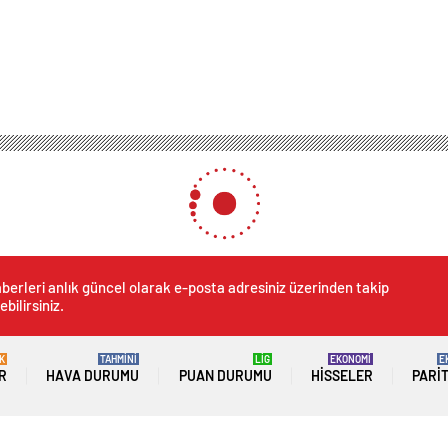
berleri anlık güncel olarak e-posta adresiniz üzerinden takip
ebilirsiniz.
K
TAHMİNİ
LİG
EKONOMİ
E
R
HAVA DURUMU
PUAN DURUMU
HISSELER
PARI