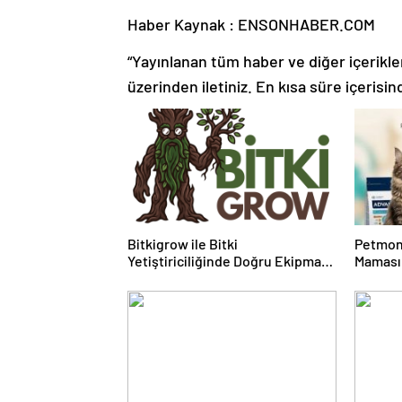
Haber Kaynak : ENSONHABER.COM
“Yayınlanan tüm haber ve diğer içerikler i
üzerinden iletiniz. En kısa süre içerisin
Bitkigrow ile Bitki
Petmon
Yetiştiriciliğinde Doğru Ekipman
Maması 
ve Ürün Seçimi
Ürünler