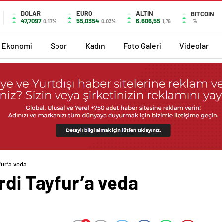
DOLAR
EURO
ALTIN
BITCOIN
47,7097
55,0354
6.606,55
%
0.17%
0.03%
1,76
Ekonomi
Spor
Kadın
Foto Galeri
Videolar
fur’a veda
rdi Tayfur’a veda