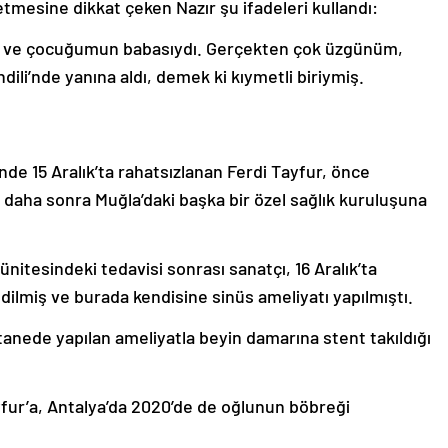
tmesine dikkat çeken Nazır şu ifadeleri kullandı:
ım ve çocuğumun babasıydı. Gerçekten çok üzgünüm,
ili’nde yanına aldı, demek ki kıymetli biriymiş.
de 15 Aralık’ta rahatsızlanan Ferdi Tayfur, önce
 daha sonra Muğla’daki başka bir özel sağlık kuruluşuna
itesindeki tedavisi sonrası sanatçı, 16 Aralık’ta
ilmiş ve burada kendisine sinüs ameliyatı yapılmıştı.
anede yapılan ameliyatla beyin damarına stent takıldığı
ayfur’a, Antalya’da 2020’de de oğlunun böbreği