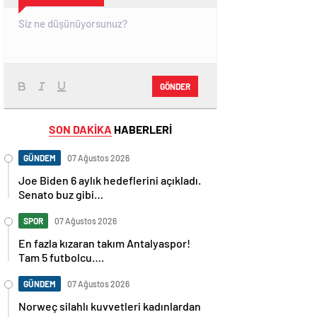
GÖNDER
SON DAKİKA
HABERLERİ
GÜNDEM
07 Ağustos 2026
Joe Biden 6 aylık hedeflerini açıkladı.
Senato buz gibi…
SPOR
07 Ağustos 2026
En fazla kızaran takım Antalyaspor!
Tam 5 futbolcu….
GÜNDEM
07 Ağustos 2026
Norweç silahlı kuvvetleri kadınlardan