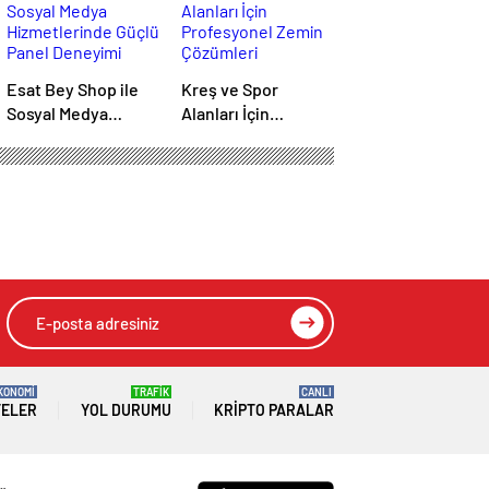
Esat Bey Shop ile
Kreş ve Spor
Sosyal Medya
Alanları İçin
Hizmetlerinde
Profesyonel Zemin
Güçlü Panel
Çözümleri
Deneyimi
KONOMİ
TRAFİK
CANLI
TELER
YOL DURUMU
KRIPTO PARALAR