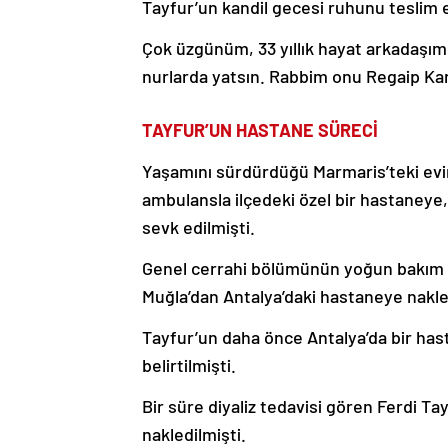
Tayfur’un kandil gecesi ruhunu teslim e
Çok üzgünüm, 33 yıllık hayat arkadaş
nurlarda yatsın. Rabbim onu Regaip Kand
TAYFUR’UN HASTANE SÜRECİ
Yaşamını sürdürdüğü Marmaris’teki evin
ambulansla ilçedeki özel bir hastaneye,
sevk edilmişti.
Genel cerrahi bölümünün yoğun bakım ün
Muğla’dan Antalya’daki hastaneye nakled
Tayfur’un daha önce Antalya’da bir hast
belirtilmişti.
Bir süre diyaliz tedavisi gören Ferdi T
nakledilmişti.