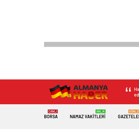
Ha
ed
CANLI
ANLIK
GÜNLÜ
BORSA
NAMAZ VAKITLERI
GAZETELE