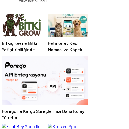
2942 kez okundu
Bitkigrow ile Bitki
Petmona : Kedi
Yetiştiriciliğinde
Maması ve Köpek
Doğru Ekipman ve
Maması İle Tüm
Ürün Seçimi
Evcil Hayvan
Ürünleri
Porego ile Kargo Süreçlerinizi Daha Kolay
Yönetin