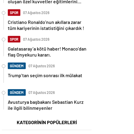
oluşan özel kuvvetler eğitimlerini
başlattı.
SPOR
07 Ağustos 2026
Cristiano Ronaldo’nun akıllara zarar
tüm kariyerinin istatistiğini çıkardık !
SPOR
07 Ağustos 2026
Galatasaray’a kötü haber! Monaco’dan
flaş Onyekuru kararı.
GÜNDEM
07 Ağustos 2026
Trump’tan seçim sonrası ilk mülakat
GÜNDEM
07 Ağustos 2026
Avusturya başbakanı Sebastian Kurz
ile ilgili bilinmeyenler
KATEGORİNİN POPÜLERLERİ